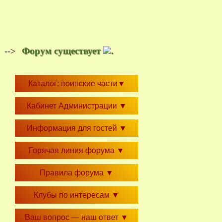
Форум существует
.
-->
Каталог: воинские части
▼
Кабинет Администрации
▼
Информация для гостей
▼
Горячая линия форума
▼
Правила форума
▼
Клубы по интересам
▼
Ваш вопрос — наш ответ
▼