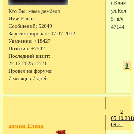
г.Климово
ул.Колхоз
Кто Вы:
мама дембеля
Имя:
Елена
5 в/ч
Сообщений:
52049
47144
Зарегистрирован
: 07.07.2012
Уважение:
+18427
Позитив:
+7542
Последний визит:
22.12.2025 12:21
0
Провел на форуме:
7 месяцев 7 дней
2
05.10.201
09:31
админ Елена