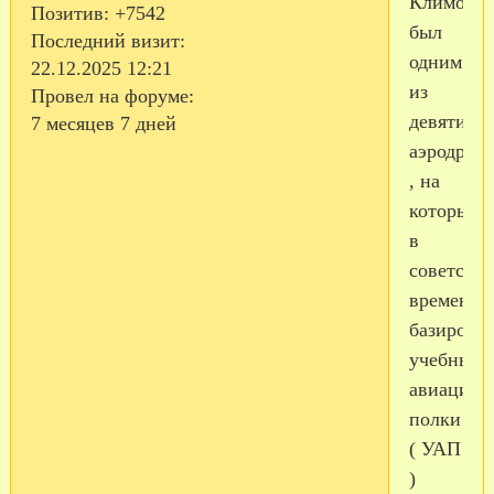
Климово
Позитив:
+7542
был
Последний визит:
одним
22.12.2025 12:21
из
Провел на форуме:
девяти
7 месяцев 7 дней
аэродром
, на
которых
в
советские
времена
базирова
учебные
авиацион
полки
( УАП
)