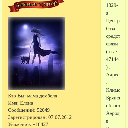
1329-
я
Централь
база
средств
связи
( в / ч
47144
) .
Адрес
:
Климово
Кто Вы:
мама дембеля
Брянской
Имя:
Елена
области.
Сообщений:
52049
Аэродром
Зарегистрирован
: 07.07.2012
в
Уважение:
+18427