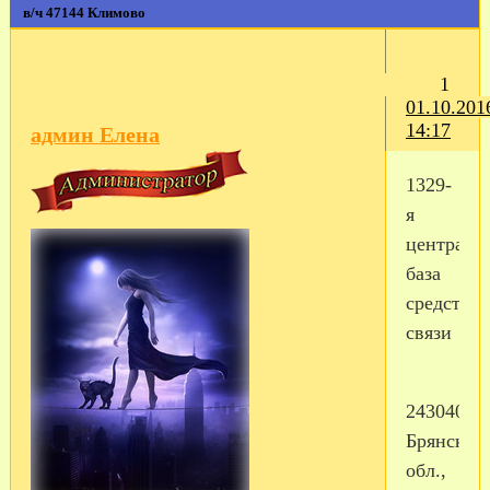
в/ч 47144 Климово
1
01.10.201
14:17
админ Елена
1329-
я
централь
база
средств
связи
243040,
Брянская
обл.,