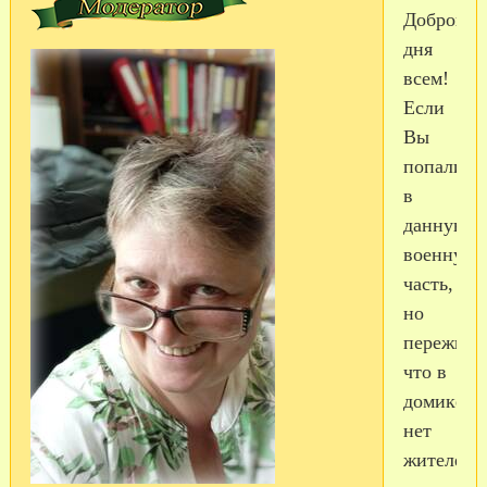
Доброго
дня
всем!
Если
Вы
попали
в
данную
военную
часть,
но
пережива
что в
домике
нет
жителей