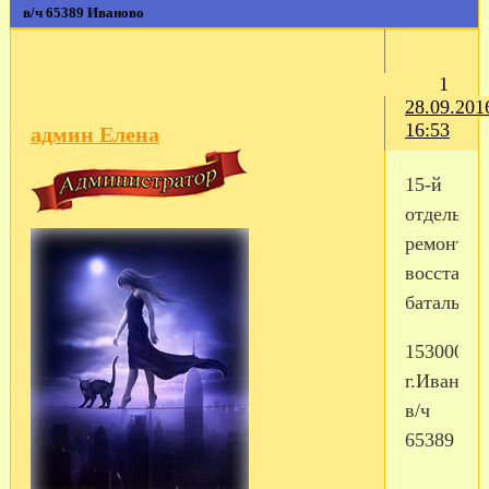
в/ч 65389 Иваново
1
28.09.201
16:53
админ Елена
15-й
отдельны
ремонтно
восстано
батальон
153000,
г.Иваново
в/ч
65389