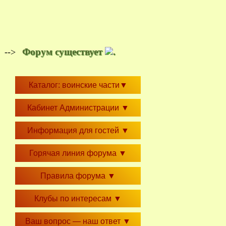
Форум существует
.
-->
Каталог: воинские части
▼
Кабинет Администрации
▼
Информация для гостей
▼
Горячая линия форума
▼
Правила форума
▼
Клубы по интересам
▼
Ваш вопрос — наш ответ
▼