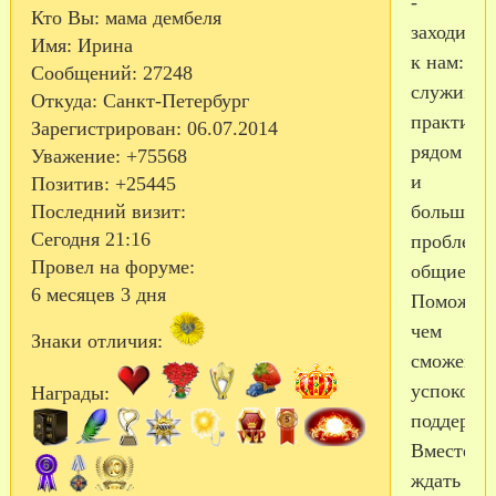
-
Кто Вы:
мама дембеля
заходите
Имя:
Ирина
к нам:
Сообщений:
27248
служим
Откуда:
Санкт-Петербург
практиче
Зарегистрирован
: 06.07.2014
рядом
Уважение:
+75568
и
Позитив:
+25445
Последний визит:
большинс
Сегодня 21:16
проблем
Провел на форуме:
общие!!!
6 месяцев 3 дня
Поможем
чем
Знаки отличия:
сможем,
успокоим
Награды:
поддержи
Вместе
ждать