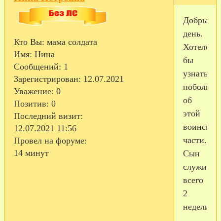
Добрый
день.
Кто Вы:
мама солдата
Хотелось
Имя:
Нина
бы
Сообщений:
1
узнать
Зарегистрирован
: 12.07.2021
побольше
Уважение:
0
об
Позитив:
0
этой
Последний визит:
воинской
12.07.2021 11:56
части.
Провел на форуме:
14 минут
Сын
служит
всего
2
недели.