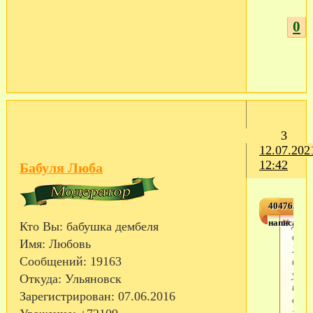
0
3
12.07.202
12:42
Бабуля Люба
4047651,3
написал(а)
Доб
Кто Вы:
бабушка дембеля
день.
Имя:
Любовь
Хоте
Сообщений:
19163
бы
узна
Откуда:
Ульяновск
побо
Зарегистрирован
: 07.06.2016
об
этой