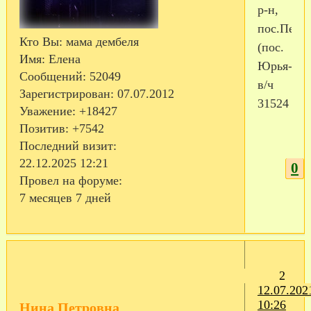
р-н,
пос.Перв
Кто Вы:
мама дембеля
(пос.
Имя:
Елена
Юрья-2),
Сообщений:
52049
в/ч
Зарегистрирован
: 07.07.2012
31524
Уважение:
+18427
Позитив:
+7542
Последний визит:
22.12.2025 12:21
0
Провел на форуме:
7 месяцев 7 дней
2
12.07.202
10:26
Нина Петровна