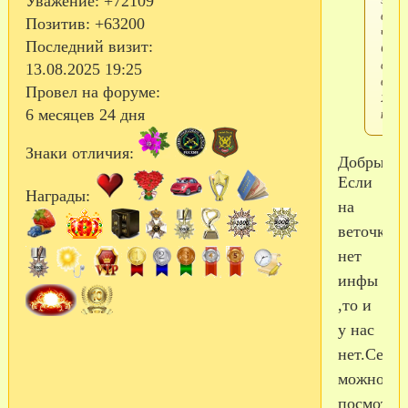
Уважение:
+72109
воин
Позитив:
+63200
част
Последний визит:
Сын
слу
13.08.2025 19:25
всего
Провел на форуме:
2
неде
6 месяцев 24 дня
Знаки отличия:
Добрый!!
Если
Награды:
на
веточке
нет
инфы
,то и
у нас
нет.Сейча
можно
посмотре