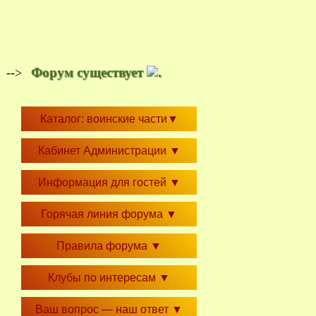
Форум существует
.
-->
Каталог: воинские части
▼
Кабинет Администрации
▼
Информация для гостей
▼
Горячая линия форума
▼
Правила форума
▼
Клубы по интересам
▼
Ваш вопрос — наш ответ
▼