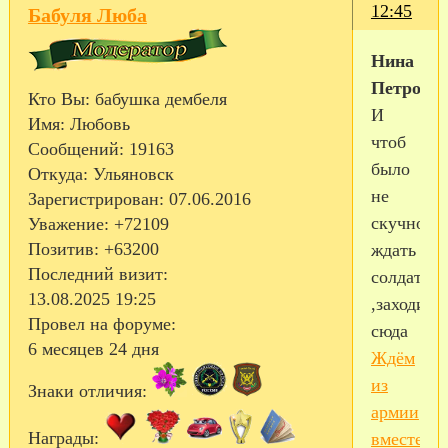
12:45
Бабуля Люба
Нина
Петровн
Кто Вы:
бабушка дембеля
И
Имя:
Любовь
чтоб
Сообщений:
19163
было
Откуда:
Ульяновск
не
Зарегистрирован
: 07.06.2016
скучно
Уважение:
+72109
Позитив:
+63200
ждать
Последний визит:
солдата
13.08.2025 19:25
,заходите
Провел на форуме:
сюда
6 месяцев 24 дня
Ждём
из
Знаки отличия:
армии
Награды:
вместе