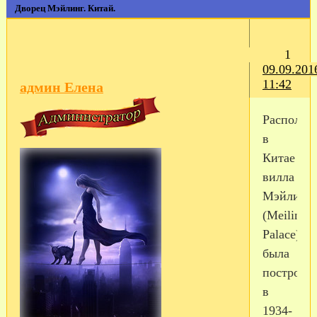
Дворец Мэйлинг. Китай.
1
09.09.201
11:42
админ Елена
Располож
в
Китае
вилла
Мэйлинг
(Meiling
Palace)
была
построен
в
1934-