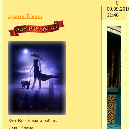
6
09.09.201
11:46
админ Елена
Кто Вы:
мама дембеля
Имя:
Елена