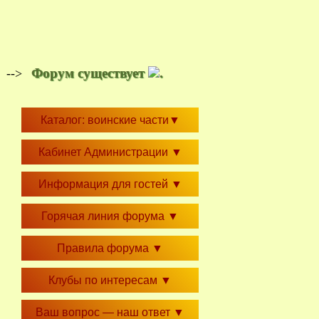
Форум существует
.
-->
Каталог: воинские части
▼
Кабинет Администрации
▼
Информация для гостей
▼
Горячая линия форума
▼
Правила форума
▼
Клубы по интересам
▼
Ваш вопрос — наш ответ
▼