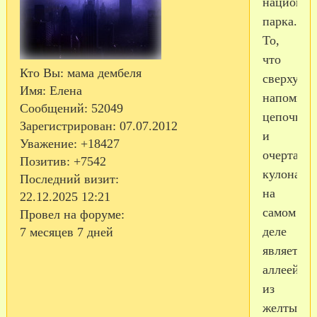
национал
парка.
То,
что
Кто Вы:
мама дембеля
сверху
Имя:
Елена
напомина
Сообщений:
52049
цепочку
Зарегистрирован
: 07.07.2012
и
Уважение:
+18427
очертани
Позитив:
+7542
кулона,
Последний визит:
на
22.12.2025 12:21
самом
Провел на форуме:
деле
7 месяцев 7 дней
является
аллеей
из
желтых