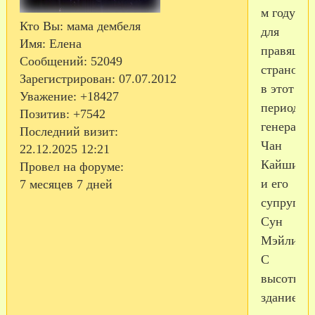
м году
Кто Вы:
мама дембеля
для
Имя:
Елена
правящег
Сообщений:
52049
страной
Зарегистрирован
: 07.07.2012
в этот
Уважение:
+18427
период
Позитив:
+7542
генерала
Последний визит:
Чан
22.12.2025 12:21
Кайши
Провел на форуме:
и его
7 месяцев 7 дней
супруги
Сун
Мэйлин.
С
высоты
здание