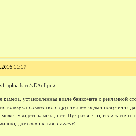
.2016 11:17
я камера, установленная возле банкомата с рекламной с
 используют совместно с другими методами получения да
 может увидеть камера, нет. Ну? разве что, если заснять
илию, дата окончания, cvv/cvc2.