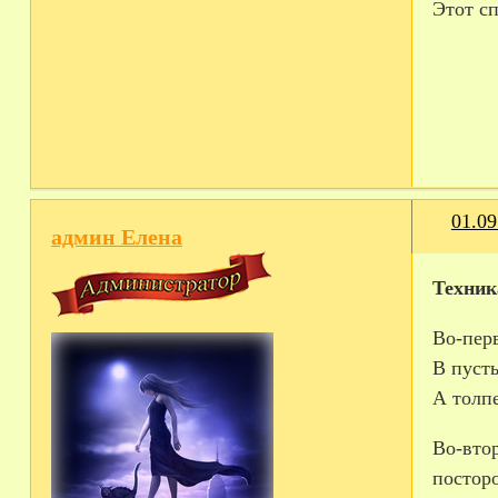
Этот с
01.09
админ Елена
Техник
Во-­пер
В пуст
А толпе
Во-­вто
посторо