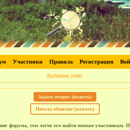
ум
Участники
Правила
Регистрация
Во
Активные темы
Задать вопрос (нажать)
Начать общение (нажать)
нг форума, тем легче его найти новым участникам. П