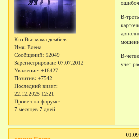
ошибоч
В-­трет
карточк
дополни
Кто Вы:
мама дембеля
мошенн
Имя:
Елена
Сообщений:
52049
В­-четв
Зарегистрирован
: 07.07.2012
учет ра
Уважение:
+18427
Позитив:
+7542
Последний визит:
22.12.2025 12:21
Провел на форуме:
7 месяцев 7 дней
01.09
админ Елена