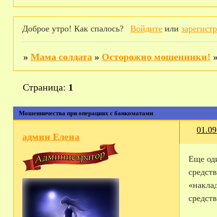
Доброе утро! Как спалось?
Войдите
или
зарегист
»
Мама солдата
»
Осторожно мошенники!
Страница:
1
Мошенничества при операциях с банкоматами
01.09
админ Елена
Еще од
средств
«накла
средств