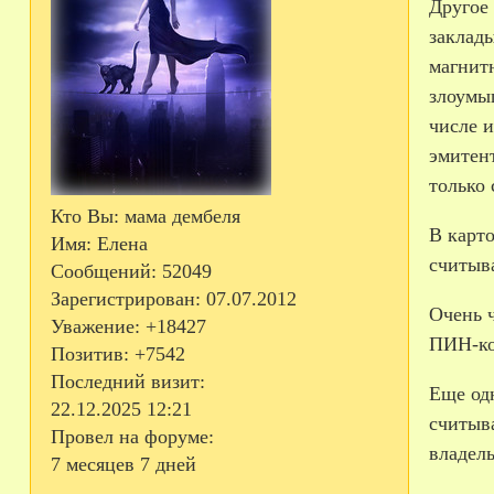
Другое
заклады
магнитн
злоумы
числе и
эмитент
только 
Кто Вы:
мама дембеля
В карто
Имя:
Елена
считыв
Сообщений:
52049
Зарегистрирован
: 07.07.2012
Очень 
Уважение:
+18427
ПИН-­к
Позитив:
+7542
Последний визит:
Еще од
22.12.2025 12:21
считыв
Провел на форуме:
владель
7 месяцев 7 дней