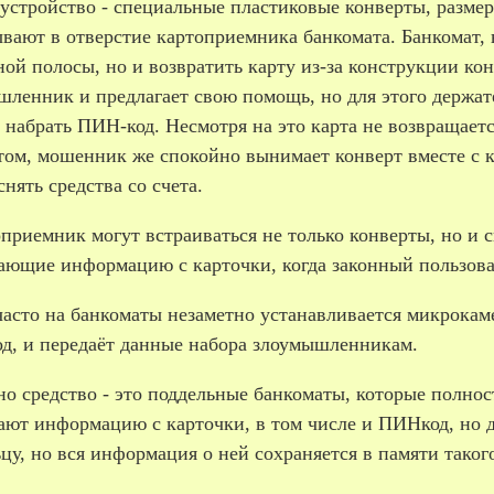
 устройство - специальные пластиковые конверты, разме
вают в отверстие картоприемника банкомата. Банкомат, 
ой полосы, но и возвратить карту из­-за конструкции ко
шленник и предлагает свою помощь, но для этого держат
 набрать ПИН-­код. Несмотря на это карта не возвращается
ом, мошенник же спокойно вынимает конверт вместе с кр
снять средства со счета.
приемник могут встраиваться не только конверты, но и 
ающие информацию с карточки, когда законный пользоват
часто на банкоматы незаметно устанавливается микрокаме
од, и передаёт данные набора злоумышленникам.
но средство - это поддельные банкоматы, которые полн
ают информацию с карточки, в том числе и ПИН­код, но 
цу, но вся информация о ней сохраняется в памяти таког