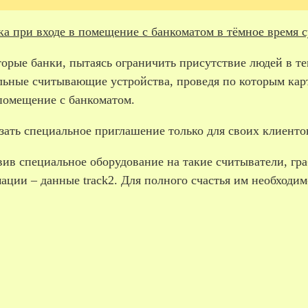
а при входе в помещение с банкоматом в тёмное время с
рые банки, пытаясь ограничить присутствие людей в тем
льные считывающие устройства, проведя по которым карт
 помещение с банкоматом.
зать специальное приглашение только для своих клиенто
вив специальное оборудование на такие считыватели, г
ации – данные track2. Для полного счастья им необходи