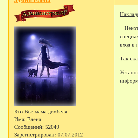
Накладк
Некото
специа
вход в
Так ска
Устано
информ
Кто Вы:
мама дембеля
Имя:
Елена
Сообщений:
52049
Зарегистрирован
: 07.07.2012