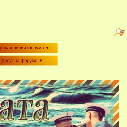
орячая линия форума
▼
Досуг на форуме
▼