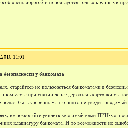
пособ очень дорогой и используется только крупными пр
.2016 11:01
а безопасности у банкомата
вых, старайтесь не пользоваться банкоматами в безлюдн
ынном месте при снятии денег держатель карточки стано
 нельзя быть уверенным, что никто не увидит вводимый 
рых, не позволяйте увидеть вводимый вами ПИН-­код пос
нних клавиатуру банкомата. И по возможности не ошибай