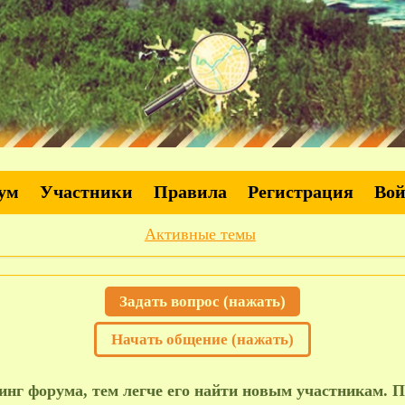
ум
Участники
Правила
Регистрация
Во
Активные темы
Задать вопрос (нажать)
Начать общение (нажать)
нг форума, тем легче его найти новым участникам. П