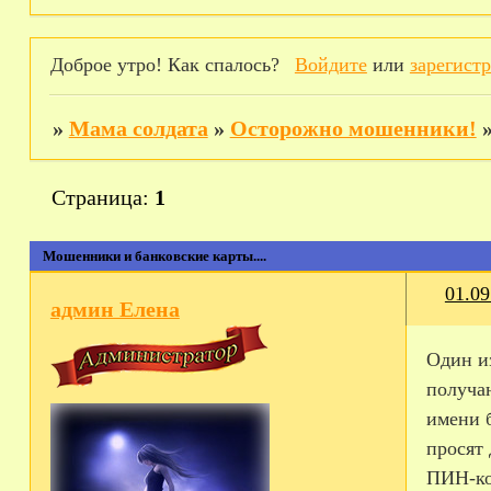
Доброе утро! Как спалось?
Войдите
или
зарегист
»
Мама солдата
»
Осторожно мошенники!
Страница:
1
Мошенники и банковские карты....
01.09
админ Елена
Один и
получа
имени 
просят 
ПИН-­ко