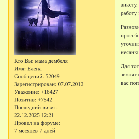
анкету.
работу 
Разнов
просьбо
уточни
несанк
Кто Вы:
мама дембеля
Для тог
Имя:
Елена
звонят 
Сообщений:
52049
вас поп
Зарегистрирован
: 07.07.2012
Уважение:
+18427
Позитив:
+7542
Последний визит:
22.12.2025 12:21
Провел на форуме:
7 месяцев 7 дней