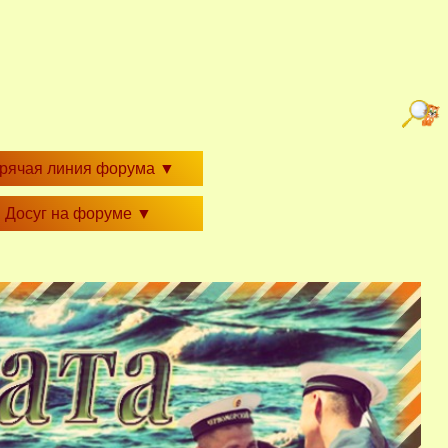
орячая линия форума
▼
Досуг на форуме
▼