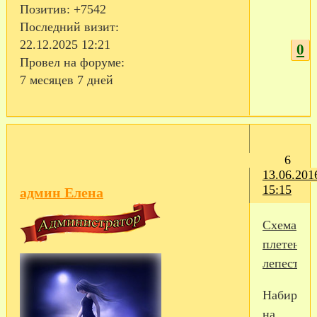
Позитив:
+7542
Последний визит:
22.12.2025 12:21
0
Провел на форуме:
7 месяцев 7 дней
6
13.06.201
15:15
админ Елена
Схема
плетения
лепестка
Набираем
на