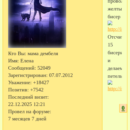
проволок
желтый
бисер
Отсчитыв
15
бисерино
Кто Вы:
мама дембеля
и
Имя:
Елена
Сообщений:
52049
делаем
Зарегистрирован
: 07.07.2012
петельку.
Уважение:
+18427
Позитив:
+7542
Последний визит:
22.12.2025 12:21
0
Провел на форуме:
7 месяцев 7 дней