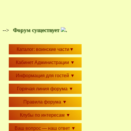
Форум существует
.
-->
Каталог: воинские части
▼
Кабинет Администрации
▼
Информация для гостей
▼
Горячая линия форума
▼
Правила форума
▼
Клубы по интересам
▼
Ваш вопрос — наш ответ
▼