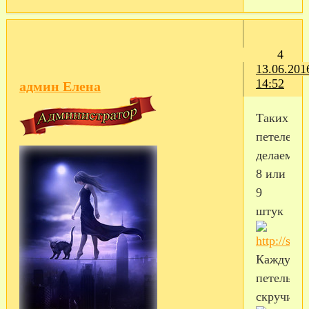
4
13.06.201
14:52
админ Елена
Таких
петелек
делаем
8 или
9
штук
Каждую
петельку
скручива