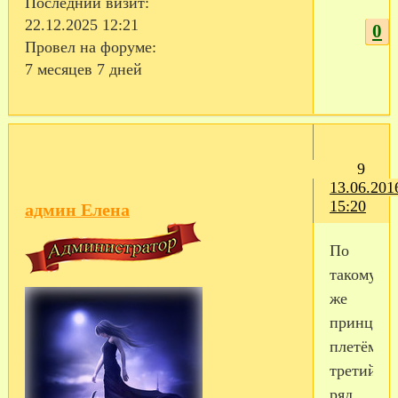
Последний визит:
22.12.2025 12:21
0
Провел на форуме:
7 месяцев 7 дней
9
13.06.201
15:20
админ Елена
По
такому
же
принцип
плетём
третий
ряд