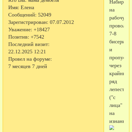
Набираем
Имя:
Елена
на
Сообщений:
52049
рабочую
Зарегистрирован
: 07.07.2012
проволок
Уважение:
+18427
7-8
Позитив:
+7542
бисерин
Последний визит:
и
22.12.2025 12:21
пропуска
Провел на форуме:
через
7 месяцев 7 дней
крайний
ряд
лепестка
("с
лица"
на
изнанку)