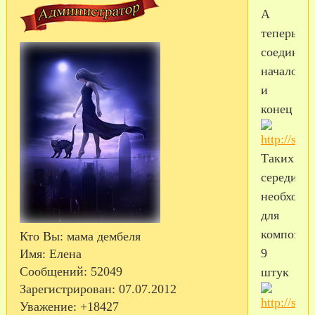
А
теперь
соединяе
начало
и
конец
Таких
середино
необходи
для
композиц
Кто Вы:
мама дембеля
9
Имя:
Елена
Сообщений:
52049
штук
Зарегистрирован
: 07.07.2012
Уважение:
+18427