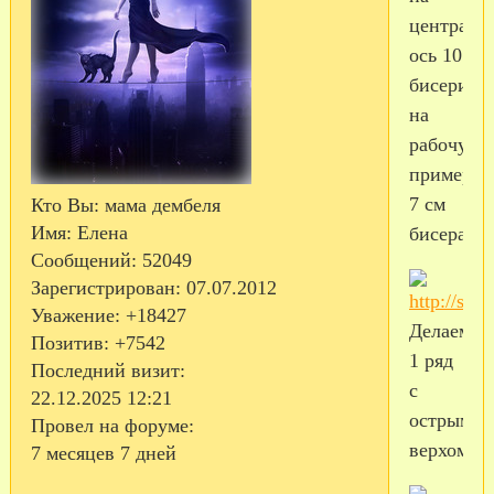
централь
ось 10
бисерино
на
рабочую
примерно
7 см
Кто Вы:
мама дембеля
Имя:
Елена
бисера
Сообщений:
52049
Зарегистрирован
: 07.07.2012
Уважение:
+18427
Делаем
Позитив:
+7542
1 ряд
Последний визит:
с
22.12.2025 12:21
острым
Провел на форуме:
верхом
7 месяцев 7 дней