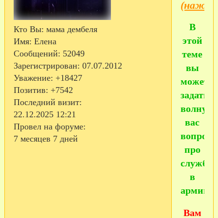
(нажат
В
Кто Вы:
мама дембеля
этой
Имя:
Елена
теме
Сообщений:
52049
Зарегистрирован
: 07.07.2012
вы
Уважение:
+18427
можете
Позитив:
+7542
задать
Последний визит:
волную
22.12.2025 12:21
вас
Провел на форуме:
вопрос
7 месяцев 7 дней
про
службу
в
армии.
Вам