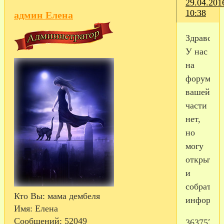
29.04.201
10:38
админ Елена
Здравству
У нас
на
форуме
вашей
части
нет,
но
могу
открыть
и
собрать
Кто Вы:
мама дембеля
информац
Имя:
Елена
Сообщений:
52049
363757,