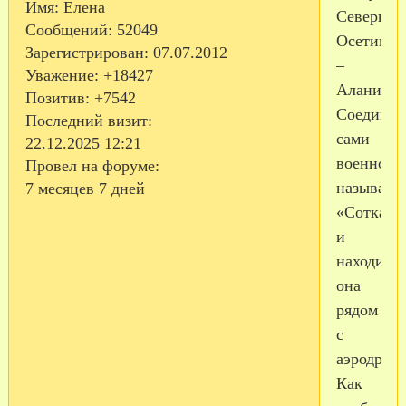
Имя:
Елена
Северной
Сообщений:
52049
Осетии
Зарегистрирован
: 07.07.2012
–
Уважение:
+18427
Алании.
Позитив:
+7542
Соединен
Последний визит:
сами
22.12.2025 12:21
военносл
Провел на форуме:
называют
7 месяцев 7 дней
«Сотка»,
и
находится
она
рядом
с
аэродром
Как