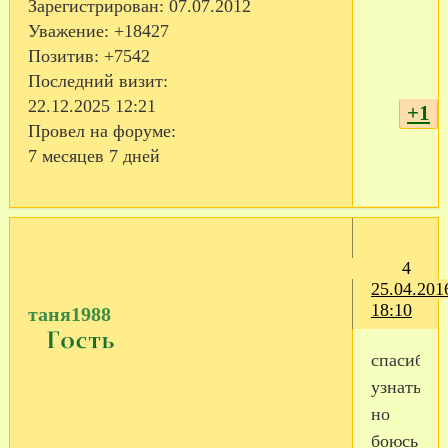
Зарегистрирован
: 07.07.2012
Уважение:
+18427
Позитив:
+7542
Последний визит:
22.12.2025 12:21
+1
Провел на форуме:
7 месяцев 7 дней
4
25.04.201
18:10
таня1988
спасибо.
узнать
но
боюсь