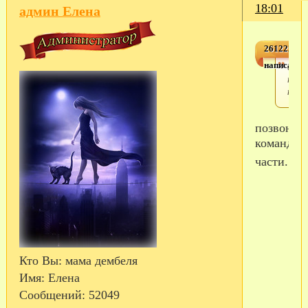
18:01
админ Елена
2612223,un
написал(а)
слу
по
конт
позвоните
командов
части...
Кто Вы:
мама дембеля
Имя:
Елена
Сообщений:
52049