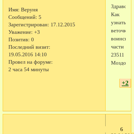
Здравству
Имя:
Веруня
Как
Сообщений:
5
узнать
Зарегистрирован
: 17.12.2015
веточку
Уважение:
+3
воинской
Позитив:
0
части
Последний визит:
19.05.2016 14:10
23511
Провел на форуме:
Моздок?
2 часа 54 минуты
+2
6