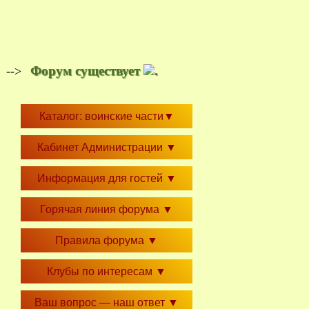
Форум существует
.
-->
Каталог: воинские части
▼
Кабинет Администрации
▼
Информация для гостей
▼
Горячая линия форума
▼
Правила форума
▼
Клубы по интересам
▼
Ваш вопрос — наш ответ
▼