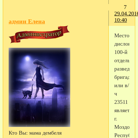
7
29.04.201
10:40
админ Елена
Местом
дислокац
100-й
отдельно
разведыв
бригады,
или в/
ч
23511
является
г.
Моздок
Кто Вы:
мама дембеля
Республи