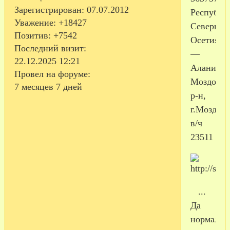
Зарегистрирован
: 07.07.2012
Республи
Уважение:
+18427
Северная
Позитив:
+7542
Осетия
Последний визит:
—
22.12.2025 12:21
Алания,
Провел на форуме:
Моздокск
7 месяцев 7 дней
р-н,
г.Моздок-
в/ч
23511
...
Да
нормальн