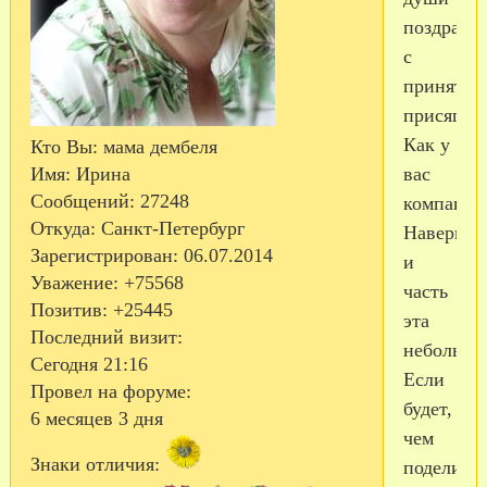
поздравл
с
принятие
присяги.
Как у
Кто Вы:
мама дембеля
вас
Имя:
Ирина
Сообщений:
27248
компактно
Откуда:
Санкт-Петербург
Наверное
Зарегистрирован
: 06.07.2014
и
Уважение:
+75568
часть
Позитив:
+25445
эта
Последний визит:
небольшая
Сегодня 21:16
Если
Провел на форуме:
будет,
6 месяцев 3 дня
чем
Знаки отличия:
поделитьс