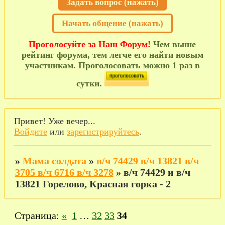
Задать вопрос (нажать)
Начать общение (нажать)
Проголосуйте за Наш Форум!
Чем выше
рейтинг форума, тем легче его найти новым
участникам. Проголосовать можно 1 раз в
сутки.
Привет! Уже вечер...
Войдите
или
зарегистрируйтесь
.
»
Мама солдата
»
в/ч 74429 в/ч 13821 в/ч
3705 в/ч 6716 в/ч 3278
»
в/ч 74429 и в/ч
13821 Горелово, Красная горка - 2
Страница:
«
1
…
32
33
34