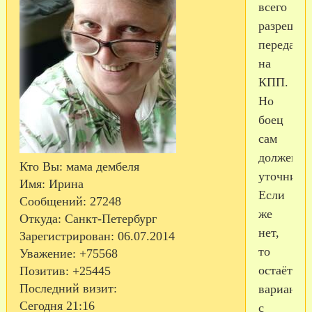
всего
разрешат
передать
на
КПП.
Но
боец
сам
должен
Кто Вы:
мама дембеля
уточнить.
Имя:
Ирина
Если
Сообщений:
27248
же
Откуда:
Санкт-Петербург
нет,
Зарегистрирован
: 06.07.2014
то
Уважение:
+75568
остаётся
Позитив:
+25445
Последний визит:
вариант
Сегодня 21:16
с