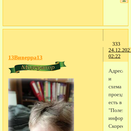
333
24.12.202
02:22
13Виверра13
Адреса
и
схема
проезда
есть в
"Полезно
информац
Скорее