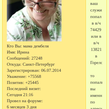
ваш
служивы
попал
в
в/ч
74429
или в
в/ч
Кто Вы:
мама дембеля
13821
Имя:
Ирина
в
Сообщений:
27248
Горелово
,
Откуда:
Санкт-Петербург
Зарегистрирован
: 06.07.2014
то
Уважение:
+75568
попали
Позитив:
+25445
Последний визит:
вы
Сегодня 21:16
именно
Провел на форуме:
по
6 месяцев 3 дня
адресу.