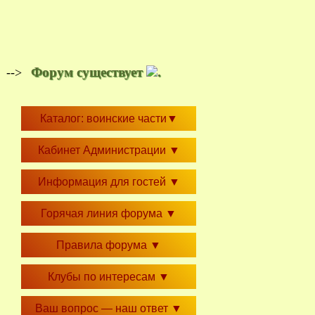
Форум существует
.
-->
Каталог: воинские части
▼
Кабинет Администрации
▼
Информация для гостей
▼
Горячая линия форума
▼
Правила форума
▼
Клубы по интересам
▼
Ваш вопрос — наш ответ
▼