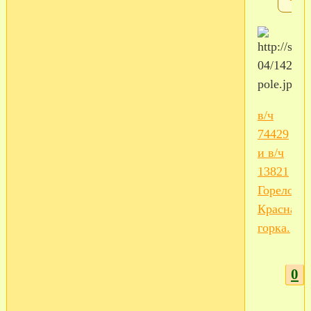
в/ч
74429
и в/ч
13821
Горелово,
Красная
горка.
0