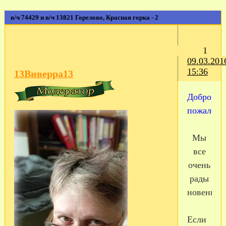
в/ч 74429 и в/ч 13821 Горелово, Красная горка - 2
1
09.03.201
15:36
13Виверра13
Добро
пожаловат
Мы
все
очень
рады
новеньки
Если