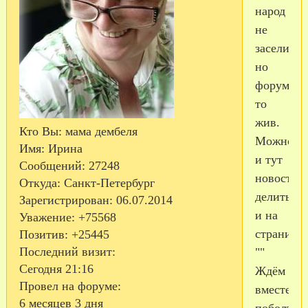
народ
не
заселился
но
форум-
то
жив.
Кто Вы:
мама дембеля
Можно
Имя:
Ирина
и тут
Сообщений:
27248
новостям
Откуда:
Санкт-Петербург
делиться,
Зарегистрирован
: 06.07.2014
и на
Уважение:
+75568
страничк
Позитив:
+25445
Последний визит:
""
Сегодня 21:16
Ждём
Провел на форуме:
вместе
6 месяцев 3 дня