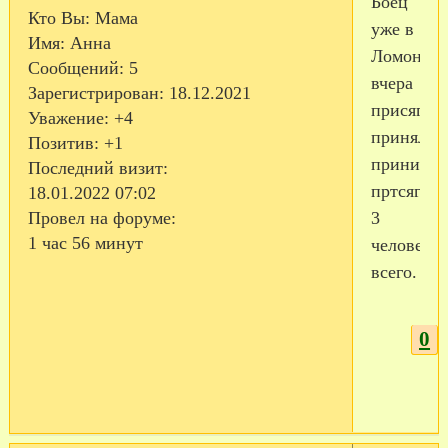
Боец
Кто Вы:
Мама
уже в
Имя:
Анна
Ломоносо
Сообщений:
5
вчера
Зарегистрирован
: 18.12.2021
присягу
Уважение:
+4
принял.
Позитив:
+1
принима
Последний визит:
пртсягу
18.01.2022 07:02
3
Провел на форуме:
1 час 56 минут
человека
всего.
0