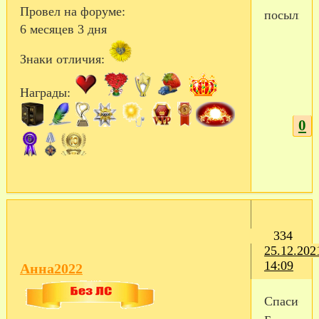
Провел на форуме:
посылкой
6 месяцев 3 дня
Знаки отличия:
Награды:
0
334
25.12.202
14:09
Анна2022
Спасибо)