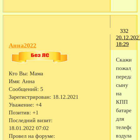
332
20.12.202
18:29
Анна2022
Скажите
пожалуйс
Кто Вы:
Мама
передать
Имя:
Анна
сыну
Сообщений:
5
на
Зарегистрирован
: 18.12.2021
КПП
Уважение:
+4
батарею
Позитив:
+1
для
Последний визит:
телефона
18.01.2022 07:02
вздулась,
Провел на форуме: