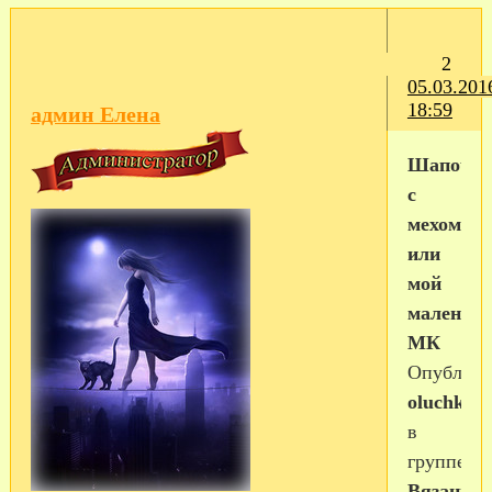
2
05.03.201
18:59
админ Елена
Шапочка
с
мехом
или
мой
маленьк
МК
Опублико
oluchka1
в
группе
Вязание