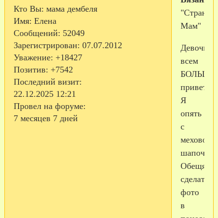
Кто Вы:
мама дембеля
"Страна
Имя:
Елена
Мам"
Сообщений:
52049
Зарегистрирован
: 07.07.2012
Девочки
Уважение:
+18427
всем
Позитив:
+7542
БОЛЬШО
Последний визит:
привет!!!
22.12.2025 12:21
Я
Провел на форуме:
опять
7 месяцев 7 дней
с
меховой
шапочкой
Обещялас
сделать
фото
в