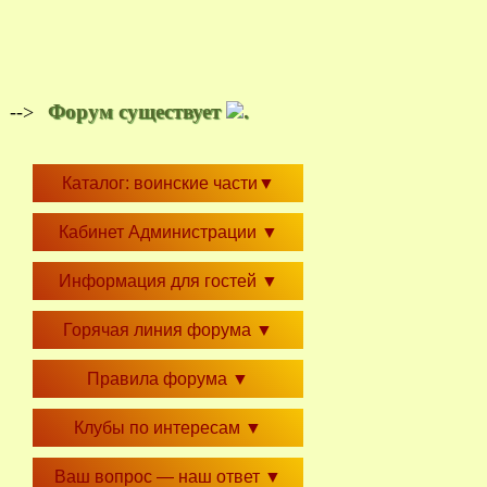
Форум существует
.
-->
Каталог: воинские части
▼
Кабинет Администрации
▼
Информация для гостей
▼
Горячая линия форума
▼
Правила форума
▼
Клубы по интересам
▼
Ваш вопрос — наш ответ
▼