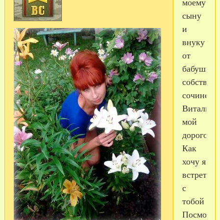
моему
сыну
и
внуку
от
бабушки
собствен
сочинени
Виталик,
мой
дорогой
Как
хочу я
встретить
с
тобой
Посмотре