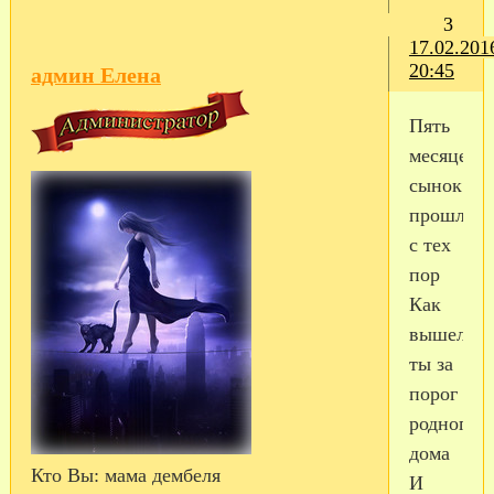
3
17.02.201
20:45
админ Елена
Пять
месяцев
сынок
прошло
с тех
пор
Как
вышел
ты за
порог
родного
дома
Кто Вы:
мама дембеля
И