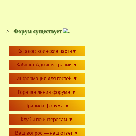
Форум существует
.
-->
Каталог: воинские части
▼
Кабинет Администрации
▼
Информация для гостей
▼
Горячая линия форума
▼
Правила форума
▼
Клубы по интересам
▼
Ваш вопрос — наш ответ
▼