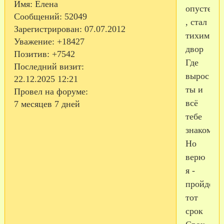
Имя:
Елена
опустел
Сообщений:
52049
, стал
Зарегистрирован
: 07.07.2012
тихим
Уважение:
+18427
двор
Позитив:
+7542
Где
Последний визит:
вырос
22.12.2025 12:21
ты и
Провел на форуме:
всё
7 месяцев 7 дней
тебе
знакомо
Но
верю
я -
пройдёт
тот
срок