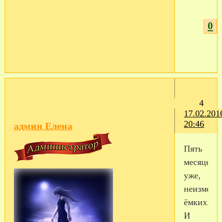
0
4
17.02.201
20:46
админ Елена
Пять
месяцев
уже,
неизмери
ёмких...
И