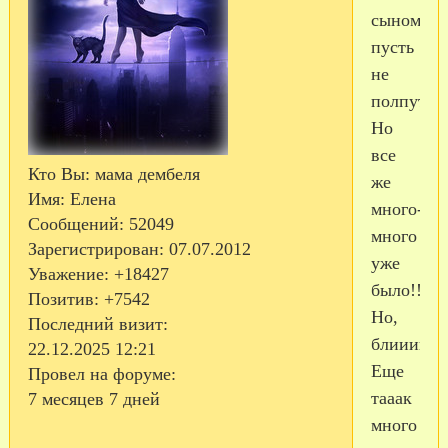
сыном
пусть
не
полпути,
Но
все
Кто Вы:
мама дембеля
же
Имя:
Елена
много-
Сообщений:
52049
много
Зарегистрирован
: 07.07.2012
уже
Уважение:
+18427
было!!!!
Позитив:
+7542
Но,
Последний визит:
блиииин!!
22.12.2025 12:21
Еще
Провел на форуме:
тааак
7 месяцев 7 дней
много