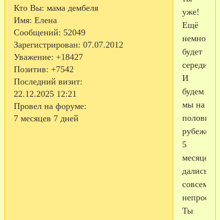
Кто Вы:
мама дембеля
уже!
Имя:
Елена
Ещё
Сообщений:
52049
немного,
Зарегистрирован
: 07.07.2012
будет
Уважение:
+18427
середина,
Позитив:
+7542
И
Последний визит:
будем
22.12.2025 12:21
мы на
Провел на форуме:
половинн
7 месяцев 7 дней
рубеже!
5
месяцев
дались
совсем
непросто,
Ты