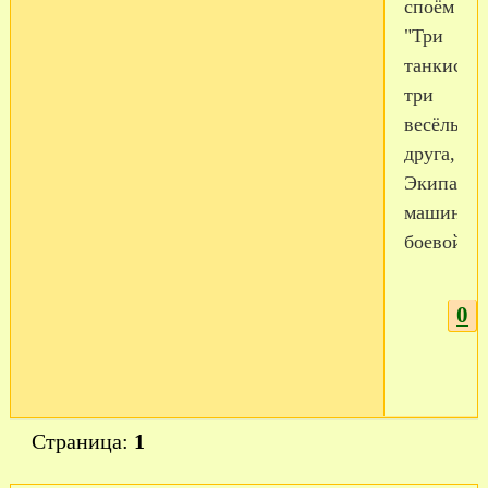
споём
"Три
танкиста,
три
весёлых
друга,
Экипаж
машины
боевой!"
0
Страница:
1