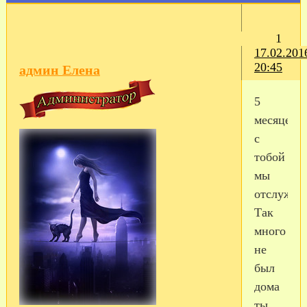
1
17.02.201
20:45
админ Елена
5
месяцев
с
тобой
мы
отслужил
Так
много
не
был
дома
ты