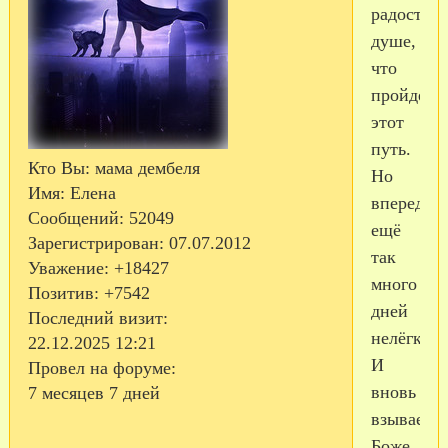
радостно
душе,
что
пройден
этот
путь.
Кто Вы:
мама дембеля
Но
Имя:
Елена
впереди
Сообщений:
52049
ещё
Зарегистрирован
: 07.07.2012
так
Уважение:
+18427
много
Позитив:
+7542
дней
Последний визит:
нелёгких,
22.12.2025 12:21
И
Провел на форуме:
вновь
7 месяцев 7 дней
взываем:
Боже,