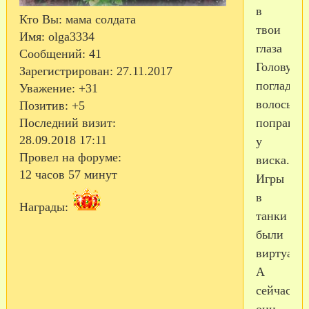
в
Кто Вы:
мама солдата
твои
Имя:
olga3334
глаза
Сообщений:
41
Голову
Зарегистрирован
: 27.11.2017
погладить
Уважение:
+31
волосы
Позитив:
+5
поправит
Последний визит:
28.09.2018 17:11
у
Провел на форуме:
виска.
12 часов 57 минут
Игры
в
Награды:
танки
были
виртуаль
А
сейчас
они