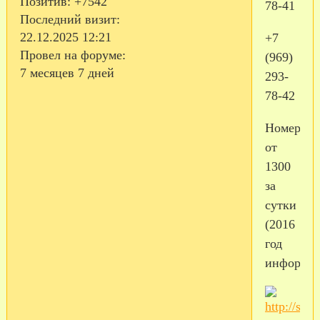
Позитив:
+7542
78-41
Последний визит:
22.12.2025 12:21
+7
Провел на форуме:
(969)
7 месяцев 7 дней
293-
78-42
Номера
от
1300
за
сутки
(2016
год
информац