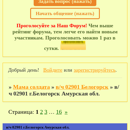
Задать вопрос (нажать)
Начать общение (нажать)
Проголосуйте за Наш Форум!
Чем выше
рейтинг форума, тем легче его найти новым
участникам. Проголосовать можно 1 раз в
сутки.
Добрый день!
Войдите
или
зарегистрируйтесь
.
»
Мама солдата
»
в/ч 02901 Белогорск
»
в/
ч 02901 г.Белогорск Амурская обл.
Страница:
1
2
3
…
16
»
в/ч 02901 г.Белогорск Амурская обл.