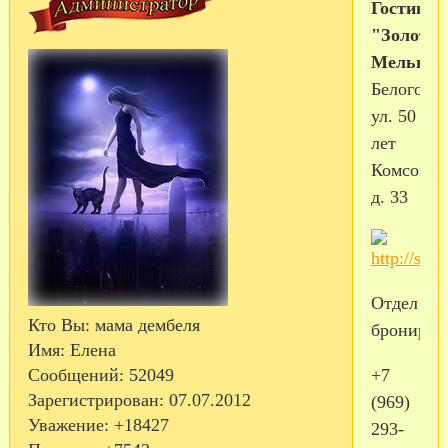
Гостиниц
"Золотая
Мельниц
Белогорск
ул. 50
лет
Комсомол
д. 33
Отдел
Кто Вы:
мама дембеля
брониров
Имя:
Елена
Сообщений:
52049
+7
Зарегистрирован
: 07.07.2012
(969)
Уважение:
+18427
293-