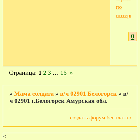
по
интернет
0
Страница:
1
2
3
…
16
»
»
Мама солдата
»
в/ч 02901 Белогорск
»
в/
ч 02901 г.Белогорск Амурская обл.
создать форум бесплатно
<