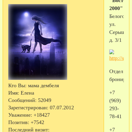
"Восток
2000"
Белогорск
ул.
Серышева
д. 3/1
Отдел
брониров
Кто Вы:
мама дембеля
+7
Имя:
Елена
Сообщений:
52049
(969)
Зарегистрирован
: 07.07.2012
293-
Уважение:
+18427
78-41
Позитив:
+7542
+7
Последний визит: