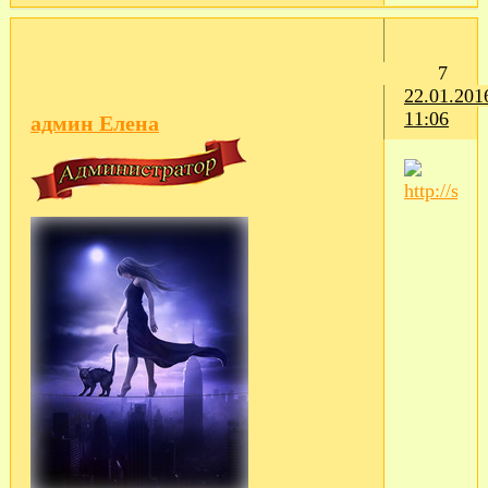
7
22.01.201
11:06
админ Елена