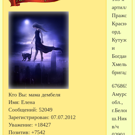
артиллер
Пражская
Краснозн
орд.
Кутузова
и
Богдана
Хмельниц
бригада
676865,
Амурская
Кто Вы:
мама дембеля
Имя:
Елена
обл.,
Сообщений:
52049
г.Белогор
Зарегистрирован
: 07.07.2012
ш.Николь
Уважение:
+18427
в/ч
Позитив:
+7542
02901