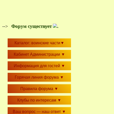
Форум существует
.
-->
Каталог: воинские части
▼
Кабинет Администрации
▼
Информация для гостей
▼
Горячая линия форума
▼
Правила форума
▼
Клубы по интересам
▼
Ваш вопрос — наш ответ
▼