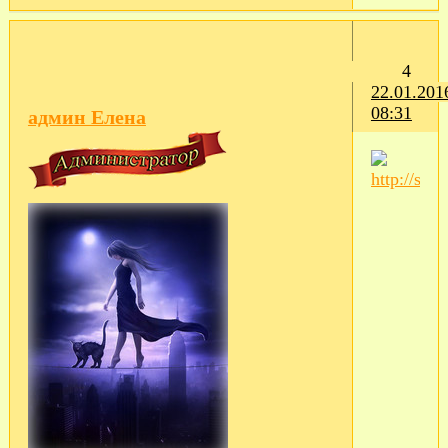
4
22.01.201
08:31
админ Елена