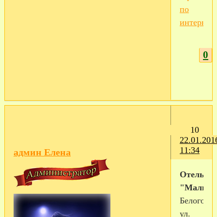
по
интернет
0
10
22.01.201
11:34
админ Елена
Отель
"Малина
Белогорск
ул.