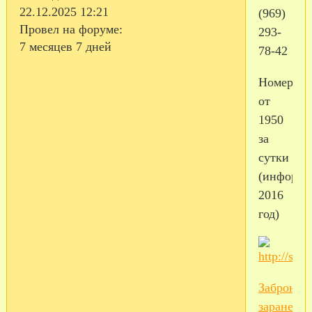
22.12.2025 12:21
(969)
Провел на форуме:
293-
7 месяцев 7 дней
78-42
Номера
от
1950
за
сутки
(информа
2016
год)
Забронир
заранее