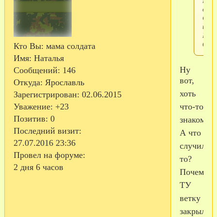
Крас
орде
Суво
и
Куту
бриг
Кто Вы:
мама солдата
Имя:
Наталья
Ну
Сообщений:
146
вот,
Откуда:
Ярославль
хоть
Зарегистрирован
: 02.06.2015
что-то
Уважение:
+23
Позитив:
0
знакомое.
Последний визит:
А что
27.07.2016 23:36
случилось
Провел на форуме:
то?
2 дня 6 часов
Почему
ТУ
ветку
закрыли?