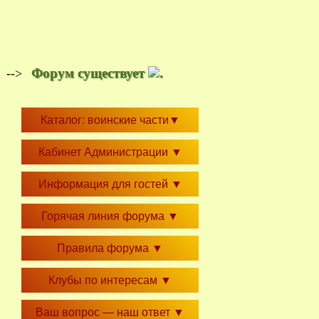
Форум существует
.
-->
Каталог: воинские части
▼
Кабинет Администрации
▼
Информация для гостей
▼
Горячая линия форума
▼
Правила форума
▼
Клубы по интересам
▼
Ваш вопрос — наш ответ
▼