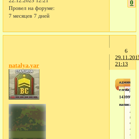
22.12.2025 12:21
0
Провел на форуме:
7 месяцев 7 дней
6
29.11.201
21:13
natalya.yar
админ
елена|000e
Добр
пожа
143991956
написал(а)
1-я
гвар
инже
сапе
Брес
Берл