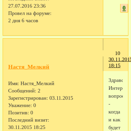
27.07.2016 23:36
0
Провел на форуме:
2 дня 6 часов
10
30.11.201
18:15
Настя_Мелкий
Здравству
Имя:
Настя_Мелкий
Интересу
Сообщений:
2
вопрос
Зарегистрирован
: 03.11.2015
-
Уважение:
0
когда
Позитив:
0
и как
Последний визит:
30.11.2015 18:25
будет