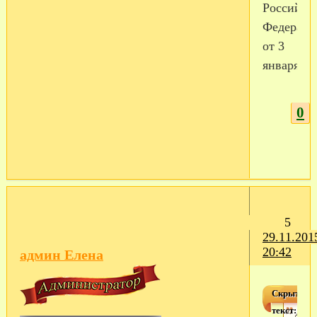
Российск
Федераци
от 3
января.
0
5
29.11.201
20:42
админ Елена
Скрытый
текст:
Для