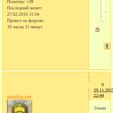
Позитив:
+28
Поче
ТУ
Последний визит:
ветк
27.02.2016 11:54
закр
Провел на форуме:
16 часов 11 минут
0
9
29.11.201
22:44
natalya.yar
Эльмира!