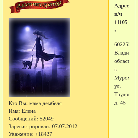
Адрес
в/ч
11105
:
602252,
Владимир
область,
г.
Муром,
ул.
Трудовая,
д. 45
Кто Вы:
мама дембеля
Имя:
Елена
Сообщений:
52049
Зарегистрирован
: 07.07.2012
Уважение:
+18427