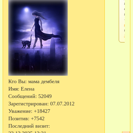
прос
скры
текс
-
войд
или
заре
Кто Вы:
мама дембеля
Имя:
Елена
Сообщений:
52049
Зарегистрирован
: 07.07.2012
Уважение:
+18427
Позитив:
+7542
Последний визит: