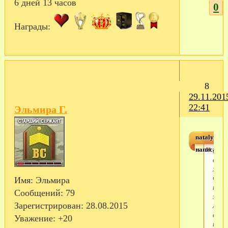
6 дней 13 часов
0
Награды:
8
29.11.201
22:41
Эльмира Г.
natalya.ya
написал(а)
Ну
вот,
хоть
что-
Имя:
Эльмира
то
Сообщений:
79
знак
А чт
Зарегистрирован
: 28.08.2015
случ
Уважение:
+20
то?