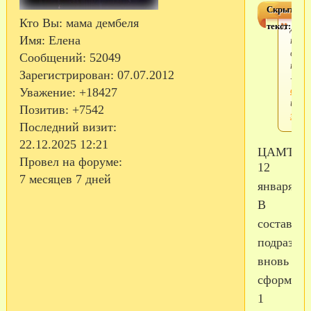
Скрытый
Кто Вы:
мама дембеля
текст:
Для
прос
Имя:
Елена
скры
Сообщений:
52049
текс
Зарегистрирован
: 07.07.2012
-
войд
Уважение:
+18427
или
Позитив:
+7542
заре
Последний визит:
22.12.2025 12:21
ЦАМТО,
Провел на форуме:
12
7 месяцев 7 дней
января.
В
состав
подразде
вновь
сформиро
1