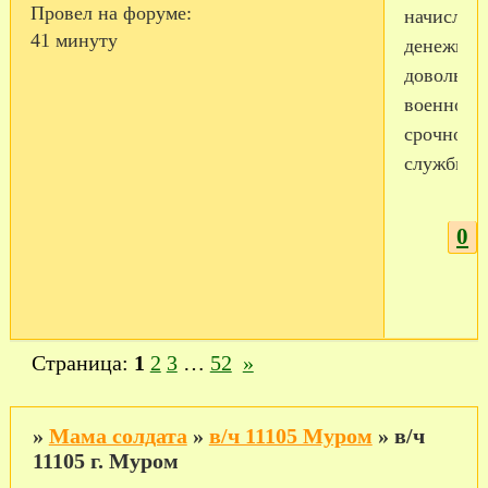
Провел на форуме:
начислять
41 минуту
денежное
довольст
военнос
срочной
службы?
0
Страница:
1
2
3
…
52
»
»
Мама солдата
»
в/ч 11105 Муром
»
в/ч
11105 г. Муром