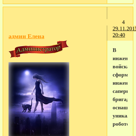
4
29.11.201
20:40
админ Елена
В
инженер
войсках
сформир
инженерн
саперная
бригада,
оснащен
уникаль
робототе