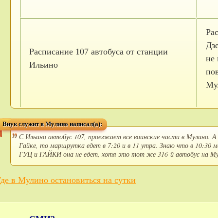
Ра
Дзе
Расписание 107 автобуса от станции
не 
Ильино
по
Му
Внук служит в Мулино написал(а):
С Ильино автобус 107, проезжает все воинские части в Мулино. А
Гайке, то маршрутка едет в 7:20 и в 11 утра. Знаю что в 10:3
ГУЦ и ГАЙКИ она не едет, хотя это тот же 316-й автобус на Му
Где в Мулино остановиться на сутки