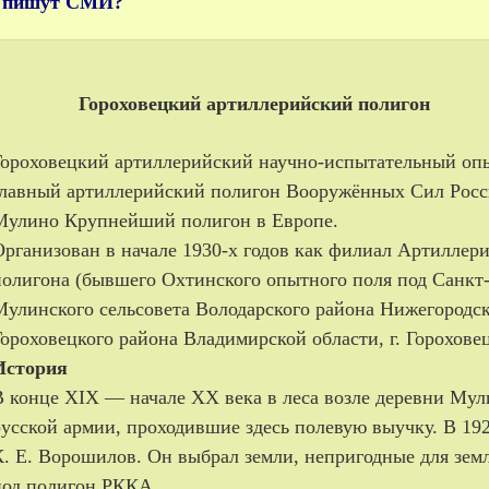
о пишут СМИ?
Гороховецкий артиллерийский полигон
Гороховецкий артиллерийский научно-испытательный о
главный артиллерийский полигон Вооружённых Сил Росс
Мулино Крупнейший полигон в Европе.
Организован в начале 1930-х годов как филиал Артиллер
полигона (бывшего Охтинского опытного поля под Санкт-
Мулинского сельсовета Володарского района Нижегородс
Гороховецкого района Владимирской области, г. Гороховец
История
В конце XIX — начале XX века в леса возле деревни Мул
русской армии, проходившие здесь полевую выучку. В 19
К. Е. Ворошилов. Он выбрал земли, непригодные для земл
под полигон РККА.