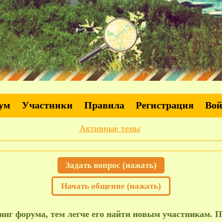
ум
Участники
Правила
Регистрация
Во
Активные темы
Задать вопрос (нажать)
Начать общение (нажать)
нг форума, тем легче его найти новым участникам. П