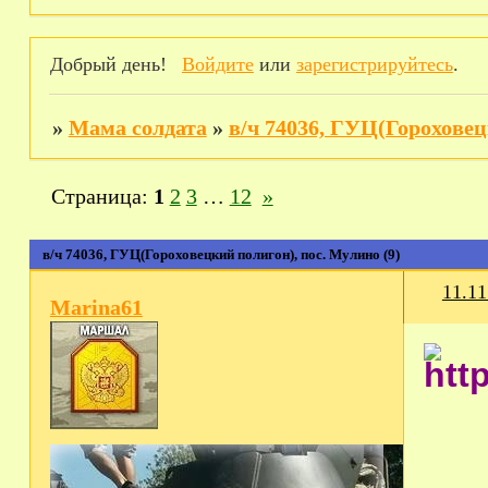
Добрый день!
Войдите
или
зарегистрируйтесь
.
»
Мама солдата
»
в/ч 74036, ГУЦ(Горохове
Страница:
1
2
3
…
12
»
в/ч 74036, ГУЦ(Гороховецкий полигон), пос. Мулино (9)
11.11
Marina61