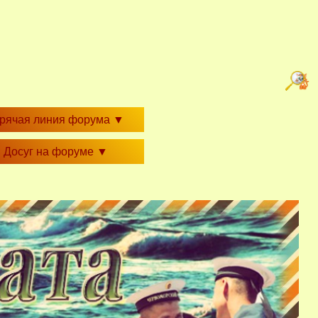
орячая линия форума
▼
Досуг на форуме
▼