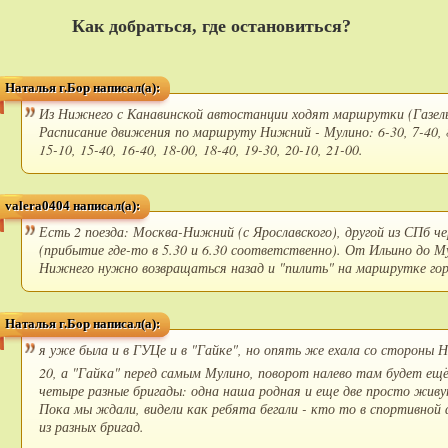
Как добраться, где остановиться?
Наталья г.Бор написал(а):
Из Нижнего с Канавинской автостанции ходят маршрутки (Газель
Расписание движения по маршруту Нижний - Мулино: 6-30, 7-40, 8-20
15-10, 15-40, 16-40, 18-00, 18-40, 19-30, 20-10, 21-00.
valera0404 написал(а):
Есть 2 поезда: Москва-Нижний (с Ярославского), другой из СПб че
(прибытие где-то в 5.30 и 6.30 соответственно). От Ильино до Му
Нижнего нужно возвращаться назад и "пилить" на маршрутке гор
Наталья г.Бор написал(а):
я уже была и в ГУЦе и в "Гайке", но опять же ехала со стороны
20, а "Гайка" перед самым Мулино, поворот налево там будет ещё
четыре разные бригады: одна наша родная и еще две просто живу
Пока мы ждали, видели как ребята бегали - кто то в спортивной 
из разных бригад.