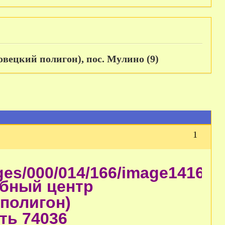
овецкий полигон), пос. Мулино (9)
1
ебный центр
 полигон)
ть 74036