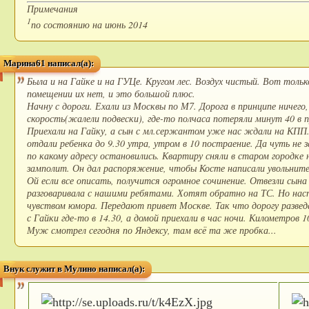
Примечания
1
по состоянию на июнь 2014
Марина61 написал(а):
Была и на Гайке и на ГУЦе. Кругом лес. Воздух чистый. Вот только
помещении их нет, и это большой плюс.
Начну с дороги. Ехали из Москвы по М7. Дорога в принципе ничего,
скорость(жалели подвески), где-то полчаса потеряли минут 40 в п
Приехали на Гайку, а сын с мл.сержантом уже нас ждали на КПП.
отдали ребенка до 9.30 утра, утром в 10 постраение. Да чуть не 
по какому адресу остановились. Квартиру сняли в старом городке
замполит. Он дал распоряжение, чтобы Косте написали увольнитель
Ой если все описать, получится огромное сочинение. Отвезли сына
разговаривала с нашими ребятами. Хотят обратно на ТС. Но настр
чувством юмора. Передают привет Москве. Так что дорогу развед
с Гайки где-то в 14.30, а домой приехали в час ночи. Километров 
Муж смотрел сегодня по Яндексу, там всё та же пробка...
Внук служит в Мулино написал(а):