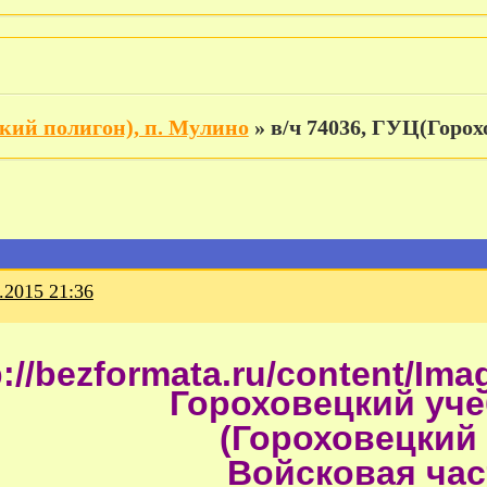
цкий полигон), п. Мулино
»
в/ч 74036, ГУЦ(Горох
.2015 21:36
Гороховецкий уч
(Гороховецкий
Войсковая час