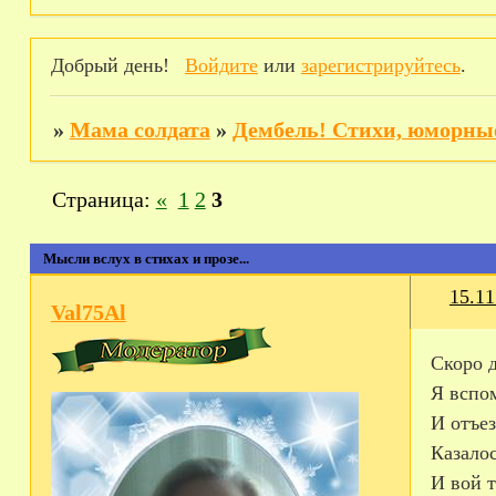
Добрый день!
Войдите
или
зарегистрируйтесь
.
»
Мама солдата
»
Дембель! Стихи, юморные
Страница:
«
1
2
3
Мысли вслух в стихах и прозе...
15.11
Val75Al
Скоро д
Я вспо
И отъез
Казалос
И вой т