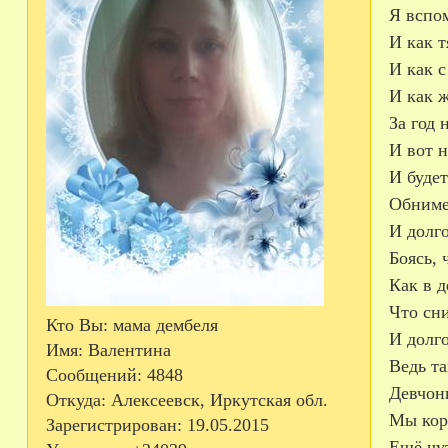
Я вспом
И как 
И как с
И как ж
За год 
И вот н
И будет
Обниме
И долго
Боясь,
Как в д
Что сн
Кто Вы:
мама дембеля
И долго
Имя:
Валентина
Ведь та
Сообщений:
4848
Девчонк
Откуда:
Алексеевск, Иркутская обл.
Мы коро
Зарегистрирован
: 19.05.2015
Ещё чут