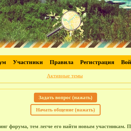
ум
Участники
Правила
Регистрация
Во
Активные темы
Задать вопрос (нажать)
Начать общение (нажать)
нг форума, тем легче его найти новым участникам. П