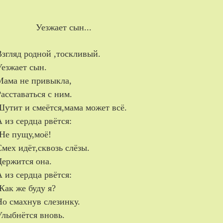
Уезжает сын...
Взгляд родной ,тоскливый.
Уезжает сын.
Мама не привыкла,
Расставаться с ним.
Шутит и смеётся,мама может всё.
А из сердца рвётся:
-Не пущу,моё!
Смех идёт,сквозь слёзы.
Держится она.
А из сердца рвётся:
-Как же буду я?
Но смахнув слезинку.
Улыбнётся вновь.