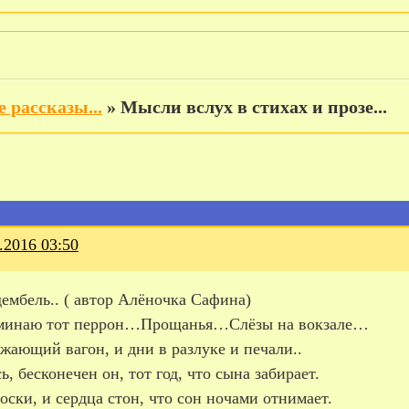
 рассказы...
»
Мысли вслух в стихах и прозе...
.2016 03:50
ембель.. ( автор Алёночка Сафина)
минаю тот перрон…Прощанья…Слёзы на вокзале…
жающий вагон, и дни в разлуке и печали..
ь, бесконечен он, тот год, что сына забирает.
оски, и сердца стон, что сон ночами отнимает.