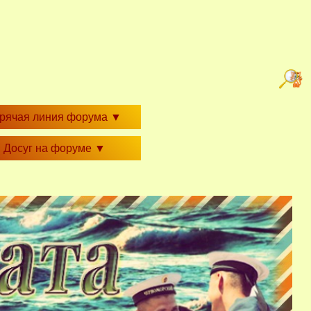
орячая линия форума
▼
Досуг на форуме
▼