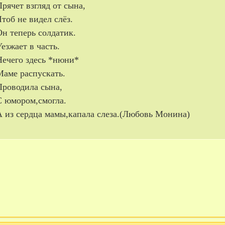
Прячет взгляд от сына,
Чтоб не видел слёз.
Он теперь солдатик.
Уезжает в часть.
Нечего здесь *нюни*
Маме распускать.
Проводила сына,
С юмором,смогла.
А из сердца мамы,капала слеза.(Любовь Монина)