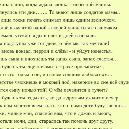
инаю дни, когда ждала звонка - небесной манны.
тянулись эти дни……. То знают лишь солдатов мамы..
 лица тоски печать снимает лишь одним звоночком.
ивёшь мечтой одной - скорей увидеться с сыночком..
немало утекло воды и слёз и дней в печали.
а подступах уже тот день, о чём мы так мечтали!
 вновь вокзал, перрон и слёзы - и уйдут ненастья.
шь сына и вдохнёшь ты запах сына, запах счастья…
 будешь ты ещё ночами в страхе просыпаться,
 что это только сон, и сыном спящим любоваться…
етстве чмокнешь в мокрый лоб, наверное во сне всё служ
ится сыну ночью той? О чём печалится и тужит?
 будешь ты вздыхать, когда к друзьям уходит в вечер.
к нам хочется всем знать, что с нами дети будут вечно…
и, милые мои, спасибо вам, что в дождь и вьюгу,
тали ночи, дни, старались так помочь друг другу.
ь-чуть, ещё рывок! И смолкнут вьюги и ненастья.