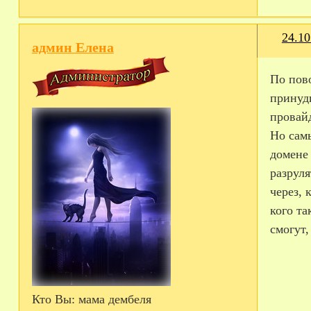
24.10
админ Елена
По пово
принуд
провайд
Но сам
домене 
разруля
через, 
кого та
смогут,
Кто Вы:
мама дембеля