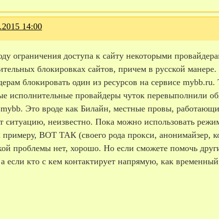
.2015 14:00
ду ограничения доступа к сайту некоторыми провайдерам
ительных блокировках сайтов, причем в русской манере.
ерам блокировать один из ресурсов на сервисе mybb.ru. 
ые исполнительные провайдеры чуток перевыполнили обяз
mybb. Это вроде как Билайн, местные провы, работающие
т ситуацию, неизвестно. Пока можно использовать режим 
к примеру, ВОТ ТАК (своего рода прокси, анонимайзер, к
кой проблемы нет, хорошо. Но если сможете помочь друг
 а если кто с кем контактирует напрямую, как временный