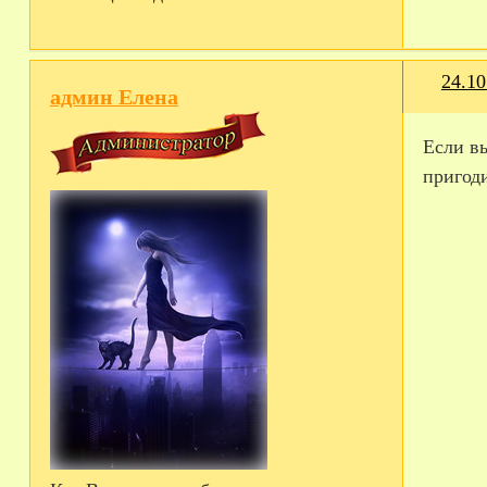
24.10
админ Елена
Если в
пригоди