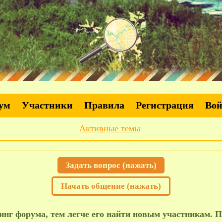
ум
Участники
Правила
Регистрация
Во
Активные темы
Задать вопрос (нажать)
Начать общение (нажать)
нг форума, тем легче его найти новым участникам. П