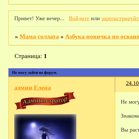
Привет! Уже вечер...
Войдите
или
зарегистрируйт
»
Мама солдата
»
Азбука новичка по осва
Страница:
1
Не могу зайти на форум.
24.10
админ Елена
Не могу
Знаком
Вы раст