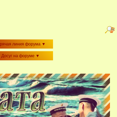
орячая линия форума
▼
Досуг на форуме
▼