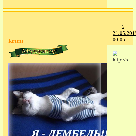
2
21.05.201
00:05
krimi