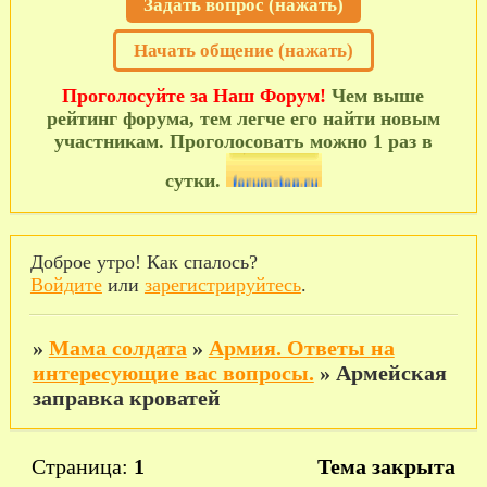
Задать вопрос (нажать)
Начать общение (нажать)
Проголосуйте за Наш Форум!
Чем выше
рейтинг форума, тем легче его найти новым
участникам. Проголосовать можно 1 раз в
сутки.
Доброе утро! Как спалось?
Войдите
или
зарегистрируйтесь
.
»
Мама солдата
»
Армия. Ответы на
интересующие вас вопросы.
»
Армейская
заправка кроватей
Страница:
1
Тема закрыта