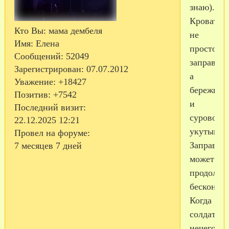
знаю).
Кровати
Кто Вы:
мама дембеля
не
Имя:
Елена
просто
Сообщений:
52049
заправляю
Зарегистрирован
: 07.07.2012
а
Уважение:
+18427
бережно
Позитив:
+7542
и
Последний визит:
сурово
22.12.2025 12:21
укутываю
Провел на форуме:
Заправка
7 месяцев 7 дней
может
продолжа
бесконечн
Когда
солдатам
нечего