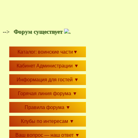
Форум существует
.
-->
Каталог: воинские части
▼
Кабинет Администрации
▼
Информация для гостей
▼
Горячая линия форума
▼
Правила форума
▼
Клубы по интересам
▼
Ваш вопрос — наш ответ
▼