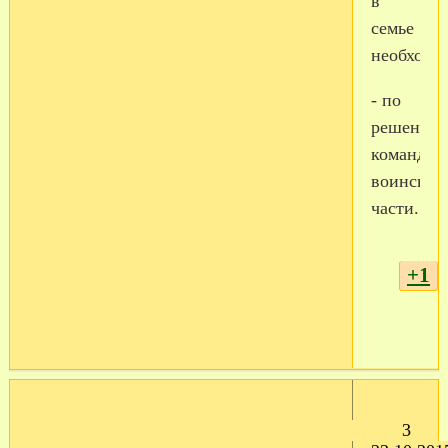
в
семье
необходи
- по
решению
командир
воинской
части.
+1
3