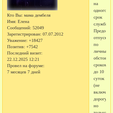
на
одногоди
Кто Вы:
мама дембеля
срок
Имя:
Елена
службы.
Сообщений:
52049
Предоста
Зарегистрирован
: 07.07.2012
отпуск
Уважение:
+18427
по
Позитив:
+7542
личным
Последний визит:
обстоятел
22.12.2025 12:21
сроком
Провел на форуме:
до 10
7 месяцев 7 дней
суток
(не
включая
дорогу),
но
только