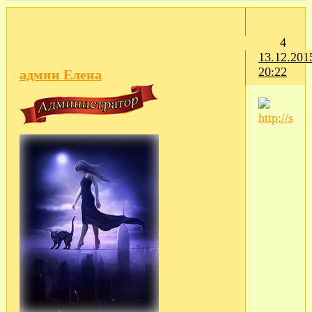
4
13.12.201
20:22
админ Елена