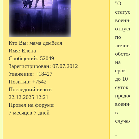
"О
статусе
военносл
отпуск
по
Кто Вы:
мама дембеля
личным
Имя:
Елена
обстоятел
Сообщений:
52049
на
Зарегистрирован
: 07.07.2012
срок
Уважение:
+18427
до 10
Позитив:
+7542
суток
Последний визит:
предостав
22.12.2025 12:21
военносл
Провел на форуме:
в
7 месяцев 7 дней
случаях:
-