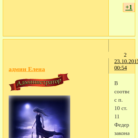
+1
2
23.10.201
00:54
админ Елена
В
соответс
с п.
10 ст.
11
Федераль
закона