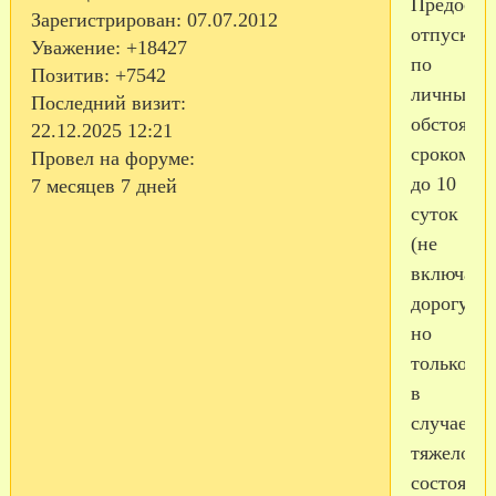
Предоста
Зарегистрирован
: 07.07.2012
отпуск
Уважение:
+18427
по
Позитив:
+7542
личным
Последний визит:
обстоятел
22.12.2025 12:21
сроком
Провел на форуме:
до 10
7 месяцев 7 дней
суток
(не
включая
дорогу),
но
только
в
случае
тяжелого
состояни