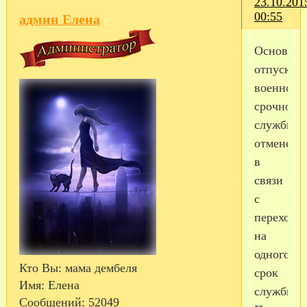
23.10.201
00:55
админ Елена
Основно
отпуск
военнос
срочной
службы
отменен,
в
связи
с
переходо
на
одногоди
Кто Вы:
мама дембеля
срок
Имя:
Елена
службы.
Сообщений:
52049