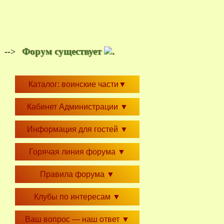
Форум существует
.
-->
Каталог: воинские части
▼
Кабинет Администрации
▼
Информация для гостей
▼
Горячая линия форума
▼
Правила форума
▼
Клубы по интересам
▼
Ваш вопрос — наш ответ
▼