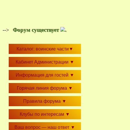
Форум существует
.
-->
Каталог: воинские части
▼
Кабинет Администрации
▼
Информация для гостей
▼
Горячая линия форума
▼
Правила форума
▼
Клубы по интересам
▼
Ваш вопрос — наш ответ
▼