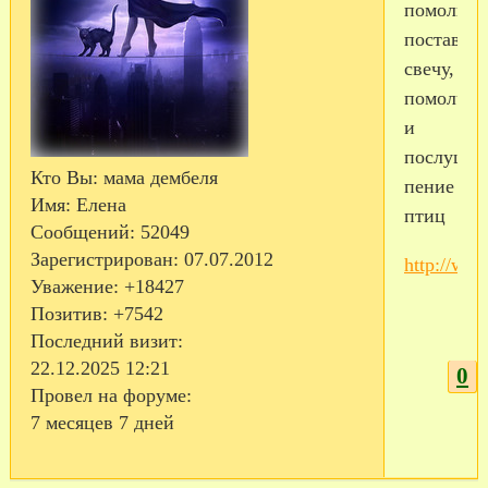
помолить
поставит
свечу,
помолчат
и
послушат
Кто Вы:
мама дембеля
пение
Имя:
Елена
птиц
Сообщений:
52049
Зарегистрирован
: 07.07.2012
http://ww
Уважение:
+18427
Позитив:
+7542
Последний визит:
22.12.2025 12:21
0
Провел на форуме:
7 месяцев 7 дней