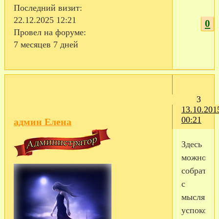
Последний визит:
22.12.2025 12:21
0
Провел на форуме:
7 месяцев 7 дней
3
13.10.201
00:21
админ Елена
Здесь
можно
собраться
с
мыслями,
успокоить