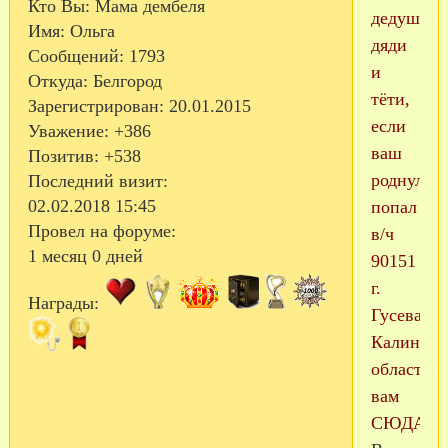
Кто Вы:
Мама дембеля
дедушки,
Имя:
Ольга
дяди
Сообщений:
1793
и
Откуда:
Белгород
тёти,
Зарегистрирован
: 20.01.2015
если
Уважение:
+386
ваш
Позитив:
+538
роднульк
Последний визит:
02.02.2018 15:45
попал
Провел на форуме:
в/ч
1 месяц 0 дней
90151
г.
Награды:
Гусева
Калининг
области,
вам
СЮДА!!!