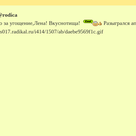
rodica
о за угощение,Лена! Вкуснотища!
Разыгрался ап