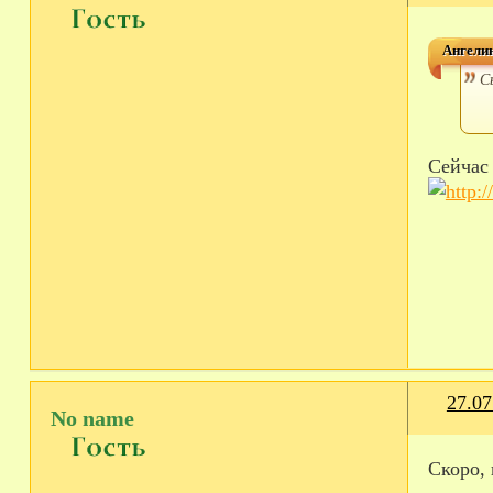
Ангелин
С
Сейча
27.07
No name
Скоро,