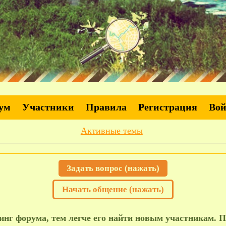
ум
Участники
Правила
Регистрация
Во
Активные темы
Задать вопрос (нажать)
Начать общение (нажать)
нг форума, тем легче его найти новым участникам. П