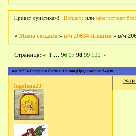
Привет лунатикам!
Войдите
или
зарегистрируйте
»
Мама солдата
»
в/ч 20634 Алания
»
в/ч 20
Страница:
«
1
…
96
97
98
99
100
»
в/ч 20634 Северная Осетия-Алания (Продолжение 34)†l¤
29.04
lagelena23