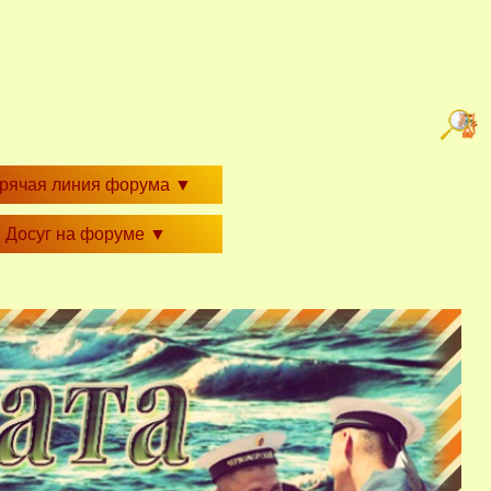
орячая линия форума
▼
Досуг на форуме
▼