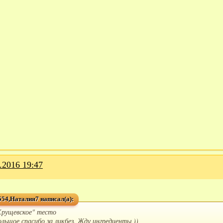
.2016 19:47
54,Наталия7 написал(а):
Хрущевское" тесто
ольшое спасибо за ликбез. Жду ингредиенты ))