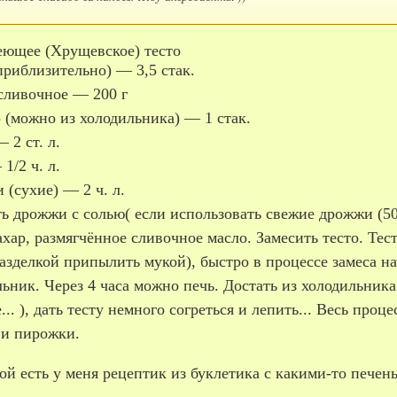
реющее (Хрущевское) тесто
приблизительно) — 3,5 стак.
сливочное — 200 г
 (можно из холодильника) — 1 стак.
 2 ст. л.
1/2 ч. л.
(сухие) — 2 ч. л.
 дрожжи с солью( если использовать свежие дрожжи (50г
ахар, размягчённое сливочное масло. Замесить тесто. Те
азделкой припылить мукой), быстро в процессе замеса на
ьник. Через 4 часа можно печь. Достать из холодильника 
... ), дать тесту немного согреться и лепить... Весь про
 и пирожки.
ой есть у меня рецептик из буклетика с какими-то пече