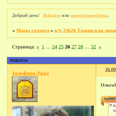
Добрый день!
Войдите
или
зарегистрируйтесь
.
»
Мама солдата
»
в/ч 23626 Таманская див
Страница:
«
1
…
24
25
26
27
28
…
32
»
РЕЦЕПТЫ
16.09
Зальфира-Урал
Ольга
#p28095
К
п