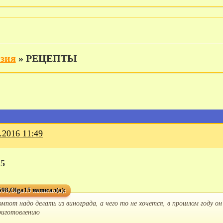
изия
»
РЕЦЕПТЫ
.2016 11:49
15
98,Olga15 написал(а):
омпот надо делать из винограда, а чего то не хочется, в прошлом году о
риготовлению