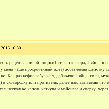
.2016 16:30
есть рецепт ленивой пиццы:1 стакан кефира, 2 яйца, щепо
у меня чаще просроченный идет) добавляешь щепотку соды
-ке. Как раз кефир забулькал, добавляю 2 яйца, соли, му
) в сковородку или противень, далее накладываешь что е
затем несколько капель кетчупа и майонеза и сверху через