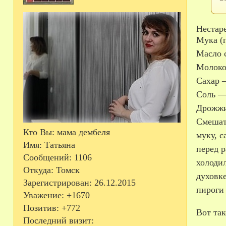
Неста
Мука (
Масло 
Молоко
Сахар —
Соль — 
Дрожжи 
Смешать
Кто Вы:
мама дембеля
муку, с
Имя:
Татьяна
перед р
Сообщений:
1106
холодил
Откуда:
Томск
духовке
Зарегистрирован
: 26.12.2015
пироги
Уважение:
+1670
Позитив:
+772
Вот так
Последний визит: