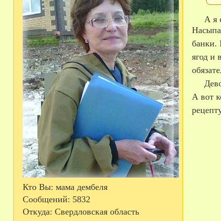
А 
Насыпа
банки.
ягод и 
обязате
Девочк
А вот к
рецепт
Кто Вы:
мама дембеля
Сообщений:
5832
Откуда:
Свердловская область