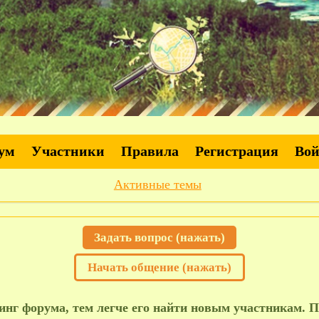
ум
Участники
Правила
Регистрация
Во
Активные темы
Задать вопрос (нажать)
Начать общение (нажать)
нг форума, тем легче его найти новым участникам. П