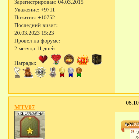
Зарегистрирован
: 04.03.2015
Уважение:
+9711
Позитив:
+10752
Последний визит:
20.03.2023 15:23
Провел на форуме:
2 месяца 11 дней
Награды:
08.10
MTV07
#p28035
"
Б