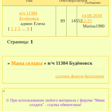
Тема
Ответов
Просмотров
сообщение
в/ч 11384
14.08.2018
Будёновск
89
14552
12:25
админ Елена
Marina1980
[
1
2
3
…
9
]
Страница:
1
»
Мама солдата
»
в/ч 11384 Будёновск
создать форум бесплатно
<
© При использовании любого материала с форума "Мама
солдата" - ссылка обязательна!