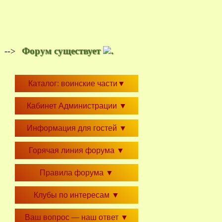
Форум существует
.
-->
Каталог: воинские части
▼
Кабинет Администрации
▼
Информация для гостей
▼
Горячая линия форума
▼
Правила форума
▼
Клубы по интересам
▼
Ваш вопрос — наш ответ
▼