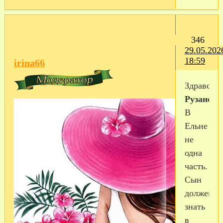
346
29.05.202
18:59
irina66
Здравству
Рузанова
В
Ельне
не
одна
часть.
Сын
должен
знать
в