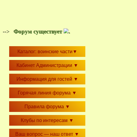
Форум существует
.
-->
Каталог: воинские части
▼
Кабинет Администрации
▼
Информация для гостей
▼
Горячая линия форума
▼
Правила форума
▼
Клубы по интересам
▼
Ваш вопрос — наш ответ
▼