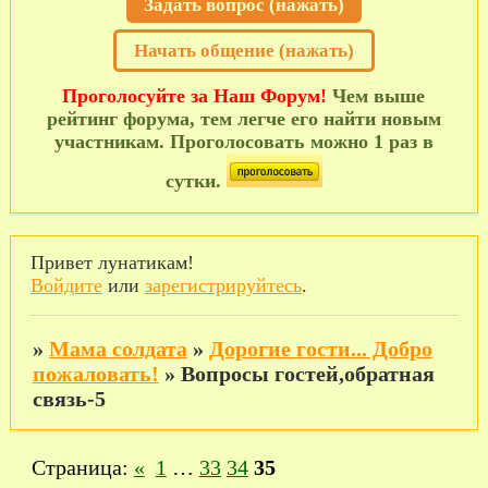
Задать вопрос (нажать)
Начать общение (нажать)
Проголосуйте за Наш Форум!
Чем выше
рейтинг форума, тем легче его найти новым
участникам. Проголосовать можно 1 раз в
сутки.
Привет лунатикам!
Войдите
или
зарегистрируйтесь
.
»
Мама солдата
»
Дорогие гости... Добро
пожаловать!
»
Вопросы гостей,обратная
связь-5
Страница:
«
1
…
33
34
35