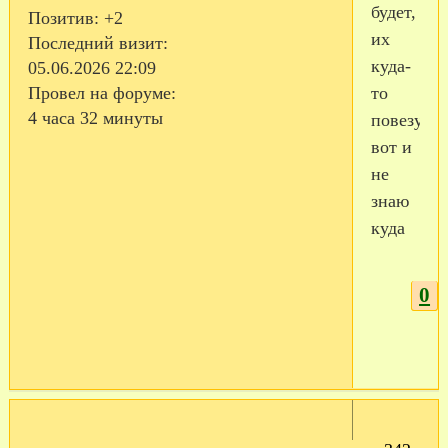
будет,
Позитив:
+2
их
Последний визит:
куда-
05.06.2026 22:09
то
Провел на форуме:
4 часа 32 минуты
повезут,
вот и
не
знаю
куда
0