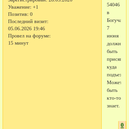
54046
Уважение:
+1
в
Позитив:
0
Богучар.
Последний визит:
7
05.06.2026 19:46
июня
Провел на форуме:
15 минут
должна
быть
присяга,
куда
подъезжа
Может
быть
кто-то
знает.
0