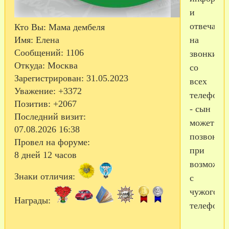
и
отвечать
Кто Вы:
Мама дембеля
на
Имя:
Елена
Сообщений:
1106
звонки
Откуда:
Москва
со
Зарегистрирован
: 31.05.2023
всех
Уважение:
+3372
телефоно
Позитив:
+2067
- сын
Последний визит:
может
07.08.2026 16:38
позвонит
Провел на форуме:
при
8 дней 12 часов
возможно
Знаки отличия:
с
чужого
Награды:
телефона.