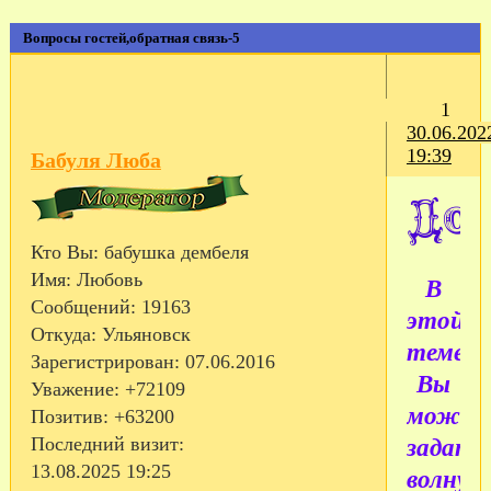
Вопросы гостей,обратная связь-5
1
30.06.202
19:39
Бабуля Люба
Кто Вы:
бабушка дембеля
Имя:
Любовь
В
Сообщений:
19163
этой
Откуда:
Ульяновск
теме
Зарегистрирован
: 07.06.2016
Вы
Уважение:
+72109
может
Позитив:
+63200
Последний визит:
задать
13.08.2025 19:25
волную