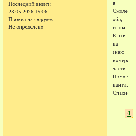
в
Последний визит:
Смоленс
28.05.2026 15:06
обл,
Провел на форуме:
Не определено
город
Ельня
на
знаю
номера
части.
Помогите
найти.
Спасибо!
0