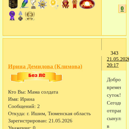
0
343
21.05.202
20:17
Ирина Демидова (Климова)
Доброго
времени
Кто Вы:
Мама солдата
суток!
Имя:
Ирина
Сегодня
Сообщений:
2
отправил
Откуда:
г. Ишим, Тюменская область
сынулю
Зарегистрирован
: 21.05.2026
в
Уважение:
0