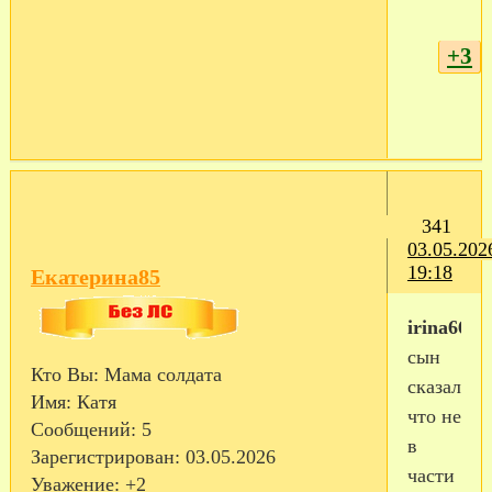
+3
341
03.05.202
19:18
Екатерина85
irina66
сын
Кто Вы:
Мама солдата
сказал
Имя:
Катя
что не
Сообщений:
5
в
Зарегистрирован
: 03.05.2026
части
Уважение:
+2