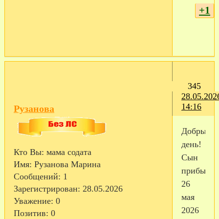
+1
345
28.05.202
14:16
Рузанова
Добрый
день!
Кто Вы:
мама содата
Сын
Имя:
Рузанова Марина
прибыл
Сообщений:
1
26
Зарегистрирован
: 28.05.2026
мая
Уважение:
0
2026
Позитив:
0