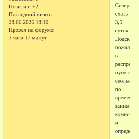
Северомо
Позитив:
+2
ехать
Последний визит:
3,5
28.06.2026 18:10
Провел на форуме:
суток.
3 часа 17 минут
Подскажи
пожалуйс
в
распреде
пункте,
сколько
по
времени
занимает
комиссия
и
определе