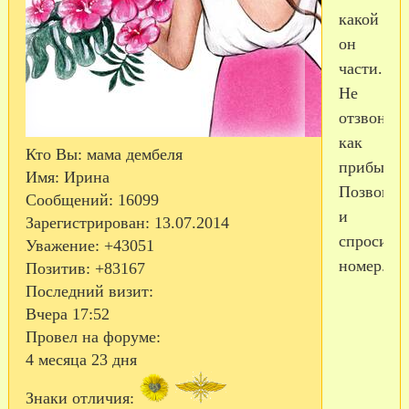
какой
он
части.
Не
отзвонил
как
Кто Вы:
мама дембеля
прибыл?
Имя:
Ирина
Позвонит
Сообщений:
16099
и
Зарегистрирован
: 13.07.2014
спросите
Уважение:
+43051
номер.
Позитив:
+83167
Последний визит:
Вчера 17:52
Провел на форуме:
4 месяца 23 дня
Знаки отличия: