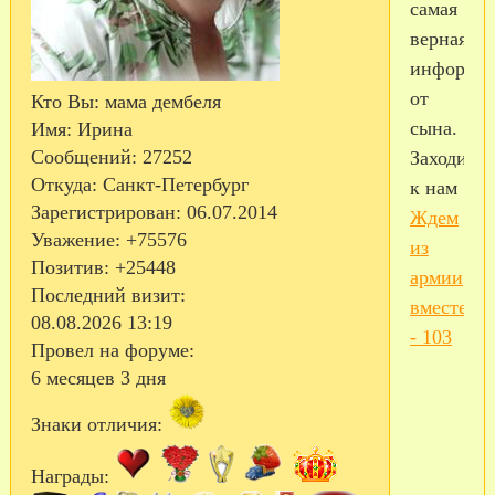
самая
верная
информа
от
Кто Вы:
мама дембеля
сына.
Имя:
Ирина
Сообщений:
27252
Заходите
Откуда:
Санкт-Петербург
к нам
Зарегистрирован
: 06.07.2014
Ждем
Уважение:
+75576
из
Позитив:
+25448
армии
Последний визит:
вместе
08.08.2026 13:19
- 103
Провел на форуме:
6 месяцев 3 дня
Знаки отличия:
Награды: