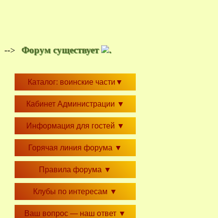
Форум существует
.
-->
Каталог: воинские части
▼
Кабинет Администрации
▼
Информация для гостей
▼
Горячая линия форума
▼
Правила форума
▼
Клубы по интересам
▼
Ваш вопрос — наш ответ
▼