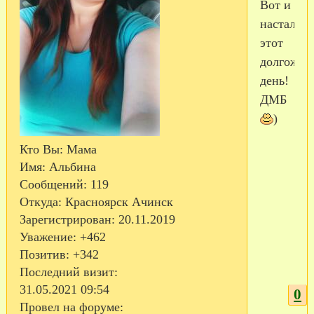
Вот и
настал
этот
долгожда
день!
ДМБ
)
Кто Вы:
Мама
Имя:
Альбина
Сообщений:
119
Откуда:
Красноярск Ачинск
Зарегистрирован
: 20.11.2019
Уважение:
+462
Позитив:
+342
Последний визит:
31.05.2021 09:54
0
Провел на форуме: