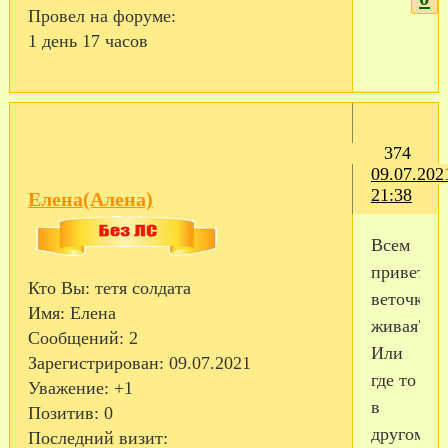
Провел на форуме:
1 день 17 часов
374
09.07.202
21:38
Елена(Алена)
Всем
привет,эт
Кто Вы:
тетя солдата
веточка
Имя:
Елена
живая?
Сообщений:
2
Или
Зарегистрирован
: 09.07.2021
где то
Уважение:
+1
в
Позитив:
0
другом
Последний визит: