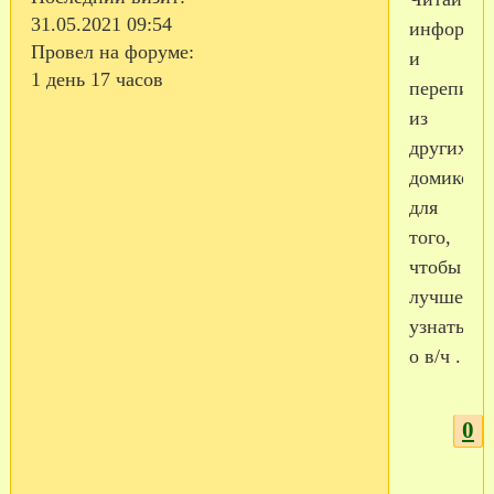
31.05.2021 09:54
информа
Провел на форуме:
и
1 день 17 часов
переписк
из
других
домиков
для
того,
чтобы
лучше
узнать
о в/ч .
0