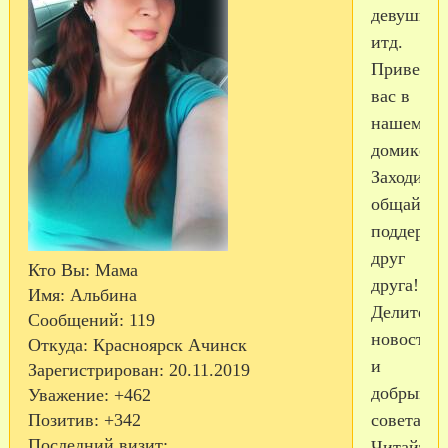
девушкам
итд.
Приветсв
вас в
нашем
домике.
Заходите,
общайтес
поддержи
друг
Кто Вы:
Мама
друга!
Имя:
Альбина
Делитесь
Сообщений:
119
новостям
Откуда:
Красноярск Ачинск
и
Зарегистрирован
: 20.11.2019
добрыми
Уважение:
+462
советами!
Позитив:
+342
Последний визит:
Читайте