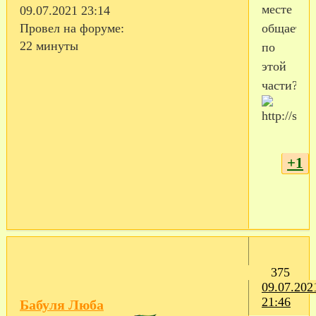
месте
09.07.2021 23:14
общаетес
Провел на форуме:
22 минуты
по
этой
части?
+1
375
09.07.202
21:46
Бабуля Люба