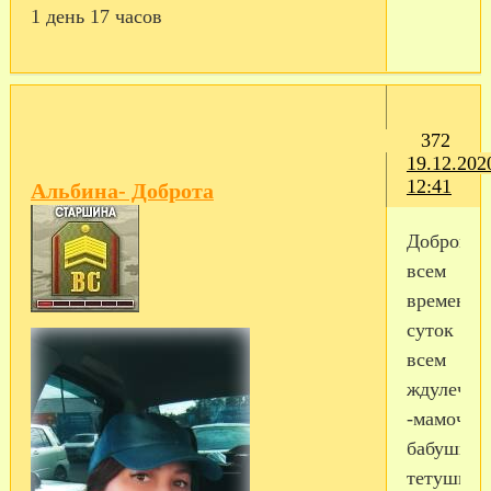
1 день 17 часов
372
19.12.202
12:41
Альбина- Доброта
Доброго
всем
времени
суток
всем
ждулечка
-мамочка
бабушкам
тетушкам