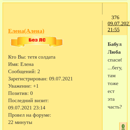
376
09.07.202
21:55
Елена(Алена)
Бабуля
Люба
Кто Вы:
тетя солдата
спасибо
Имя:
Елена
...бегу,а
Сообщений:
2
там
Зарегистрирован
: 09.07.2021
тоже
Уважение:
+1
ест
Позитив:
0
эта
Последний визит:
часть?
09.07.2021 23:14
Провел на форуме:
22 минуты
0