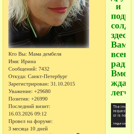
и
подр
солда
здесь
Вам
всегд
Кто Вы:
Мама дембеля
Имя:
Ирина
рады
Сообщений:
7432
Вмес
Откуда:
Санкт-Петербург
ждат
Зарегистрирован
: 31.10.2015
легче
Уважение:
+29680
Позитив:
+26990
Последний визит:
16.03.2026 09:12
Провел на форуме:
3 месяца 10 дней