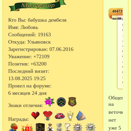
4047378,3
написал(а)
Всем
Кто Вы:
бабушка дембеля
прив
Имя:
Любовь
вето
Сообщений:
19163
жив
Или
Откуда:
Ульяновск
где 
Зарегистрирован
: 07.06.2016
в
друг
Уважение:
+72109
мест
Позитив:
+63200
обща
Последний визит:
по
этой
13.08.2025 19:25
част
Провел на форуме:
6 месяцев 24 дня
Общения
на
Знаки отличия:
веточке
Награды:
нет
уже 5