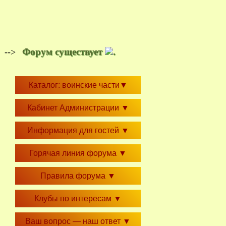
Форум существует
.
-->
Каталог: воинские части
▼
Кабинет Администрации
▼
Информация для гостей
▼
Горячая линия форума
▼
Правила форума
▼
Клубы по интересам
▼
Ваш вопрос — наш ответ
▼