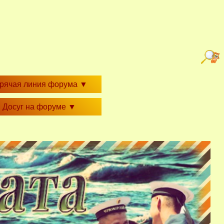
орячая линия форума
▼
Досуг на форуме
▼