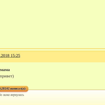
.2018 15:25
_мама
привет)
,28242 написал(а):
бо зима вернулась