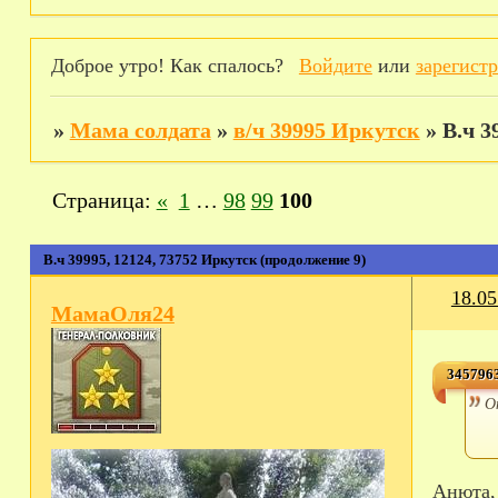
Доброе утро! Как спалось?
Войдите
или
зарегист
»
Мама солдата
»
в/ч 39995 Иркутск
»
В.ч 3
Страница:
«
1
…
98
99
100
В.ч 39995, 12124, 73752 Иркутск (продолжение 9)
18.05
МамаОля24
3457963
О
Анюта