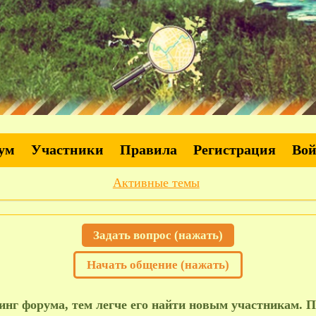
ум
Участники
Правила
Регистрация
Во
Активные темы
Задать вопрос (нажать)
Начать общение (нажать)
нг форума, тем легче его найти новым участникам. П