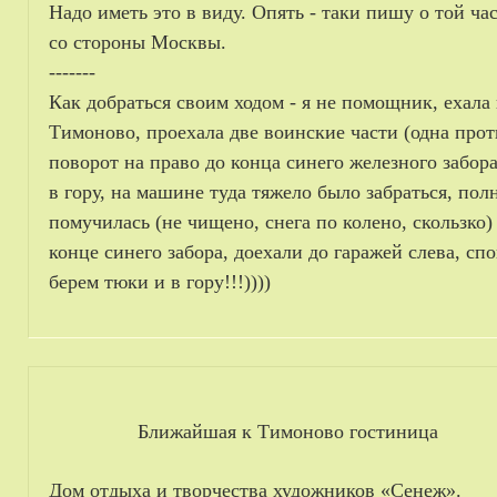
Надо иметь это в виду. Опять - таки пишу о той ч
со стороны Москвы.
-------
Как добраться своим ходом - я не помощник, ехала
Тимоново, проехала две воинские части (одна проти
поворот на право до конца синего железного забор
в гору, на машине туда тяжело было забраться, пол
помучилась (не чищено, снега по колено, скользко)
конце синего забора, доехали до гаражей слева, с
берем тюки и в гору!!!))))
Ближайшая к Тимоново гостиница
Дом отдыха и творчества художников «Сенеж».