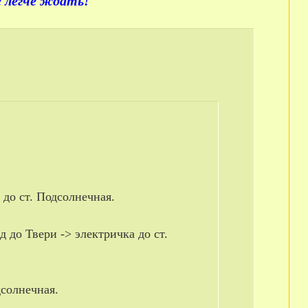
 легче ждать!
до ст. Подсолнечная.
 до Твери -> электричка до ст.
дсолнечная.