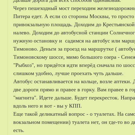
Дальше дорога для всех способов одинаковая.
Через пешеходный мост переходим железнодорожные
Питера едет. А если со стороны Москвы, то прост
привокзальную площадь. Доходим до Крестьянской 
налево. Доходим до автобусной станции Солнечного
нужную остановку и садимся на автобус или маршр
Тимоново. Деньги за проезд на маршрутке ( автобу
Тимоновскому шоссе, мимо большого озера - Сене
"Рыбхоз", но придётся идти вперёд сначала по шосс
слишком удобно, лучше проехать чуть дальше.
Автобус останавливается на кольце, возле аптеки. Д
две дороги прямо и правее в горку. Вам правее в г
"магнита". Идете дальше. Будет перекресток. Напра
вдоль него и вот - вы у КПП.
Еще такой деликатный вопрос - о туалетах. На сам
вокзальном помещении) туалета нет, он где-то во д
есть.