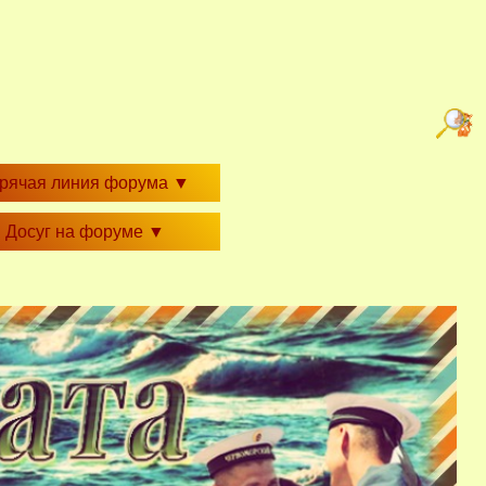
орячая линия форума
▼
Досуг на форуме
▼