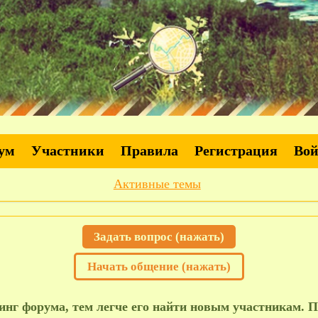
ум
Участники
Правила
Регистрация
Во
Активные темы
Задать вопрос (нажать)
Начать общение (нажать)
нг форума, тем легче его найти новым участникам. П