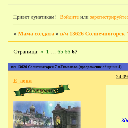
Привет лунатикам!
Войдите
или
зарегистрируйте
»
Мама солдата
»
в/ч 13626 Солнечногорск
Страница:
«
1
…
65
66
67
в/ч 13626 Солнечногорск-7 п.Тимоново (продолжение общения 4)
24.09
Е_лена
Зд