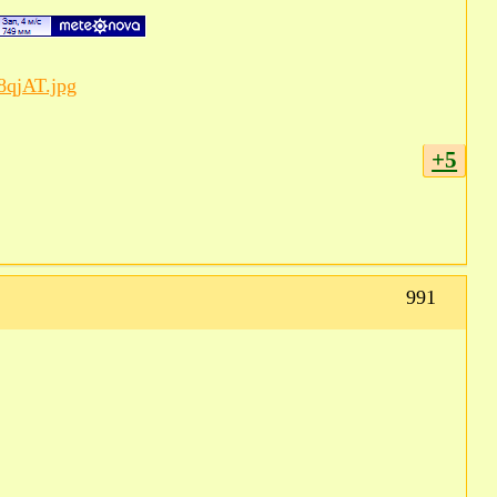
+5
991