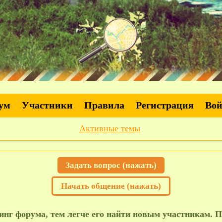
ум
Участники
Правила
Регистрация
Во
Активные темы
Задать вопрос (нажать)
Начать общение (нажать)
нг форума, тем легче его найти новым участникам. П