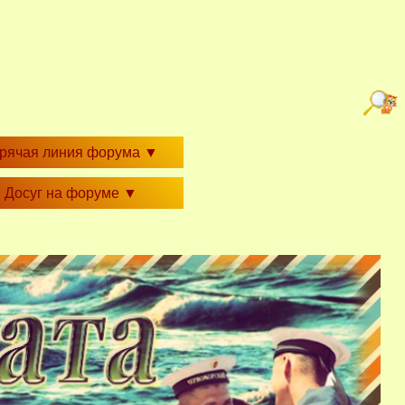
орячая линия форума
▼
Досуг на форуме
▼