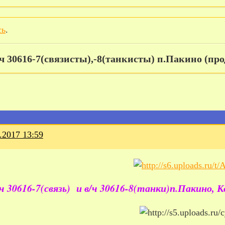
сь
.
/ч 30616-7(связисты),-8(танкисты) п.Пакино (пр
.2017 13:59
/ч 30616-7(связь) и в/ч 30616-8(танки)п.Пакино, 