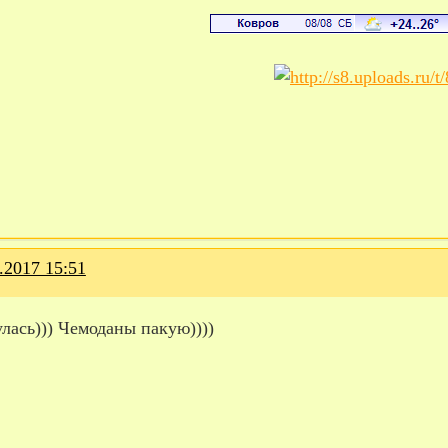
.2017 15:51
лась))) Чемоданы пакую))))