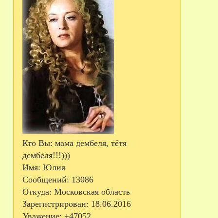
Кто Вы:
мама дембеля, тётя
дембеля!!!)))
Имя:
Юлия
Сообщений:
13086
Откуда:
Московская область
Зарегистрирован
: 18.06.2016
Уважение:
+47052