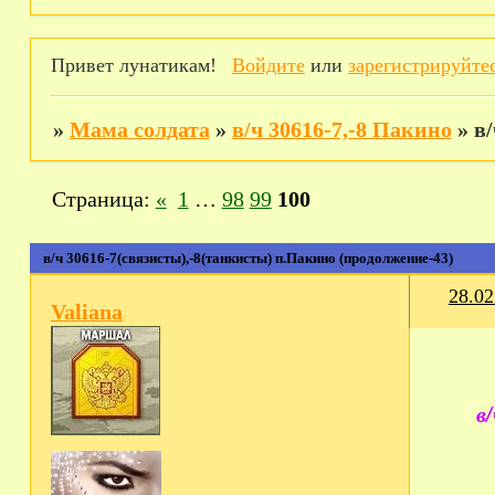
Привет лунатикам!
Войдите
или
зарегистрируйте
»
Мама солдата
»
в/ч 30616-7,-8 Пакино
»
в
Страница:
«
1
…
98
99
100
в/ч 30616-7(связисты),-8(танкисты) п.Пакино (продолжение-43)
28.02
Valiana
в