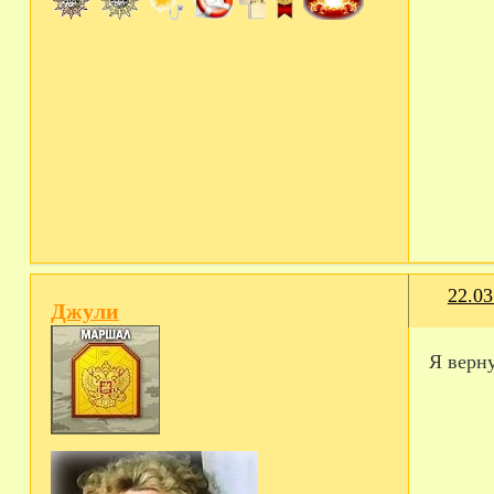
22.03
Джули
Я верну