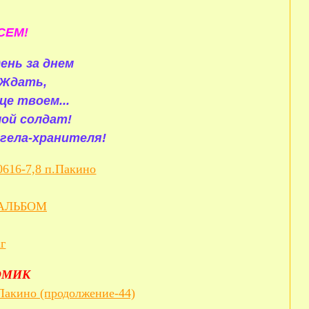
СЕМ!
ень за днем
 Ждать,
це твоем...
мой солдат!
гела-хранителя!
0616-7,8 п.Пакино
АЛЬБОМ
г
ОМИК
.Пакино (продолжение-44)