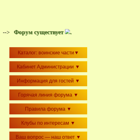
Форум существует
.
-->
Каталог: воинские части
▼
Кабинет Администрации
▼
Информация для гостей
▼
Горячая линия форума
▼
Правила форума
▼
Клубы по интересам
▼
Ваш вопрос — наш ответ
▼