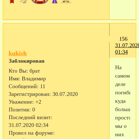
156
31.07.202
01:34
kukish
Заблокирован
На
Кто Вы:
брат
самом
Имя:
Владимир
деле
Сообщений:
11
погибши
Зарегистрирован
: 30.07.2020
куда
Уважение:
+2
больше,
Позитив:
0
Последний визит:
просто
31.07.2020 02:34
мы о
Провел на форуме:
них