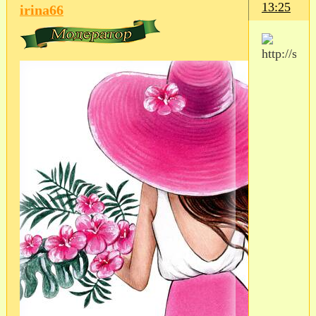
13:25
irina66