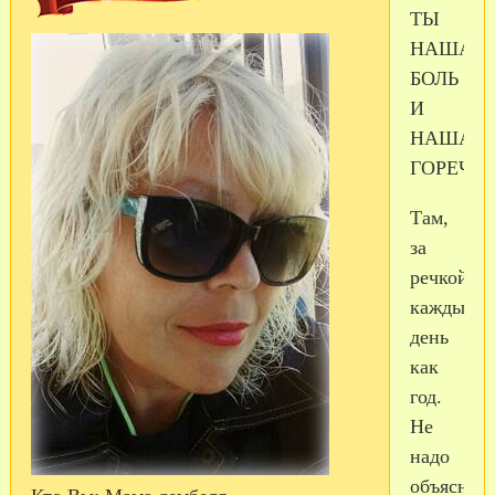
ТЫ
НАША
БОЛЬ
И
НАША
ГОРЕЧЬ
Там,
за
речкой,
каждый
день
как
год.
Не
надо
объяснять