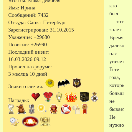
Кто Вы:
Мама дембеля
кто
Имя:
Ирина
был
Сообщений:
7432
— тот
Откуда:
Санкт-Петербург
знает.
Зарегистрирован
: 31.10.2015
Уважение:
+29680
Время
Позитив:
+26990
далеко
Последний визит:
нас
16.03.2026 09:12
унесет,
Провел на форуме:
В те
3 месяца 10 дней
года,
которых
Знаки отличия:
больше
Награды:
не
бывает.
Не
нужно