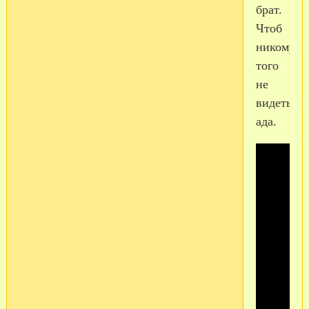
брат.
Чтоб
никому
того
не
видеть
ада.