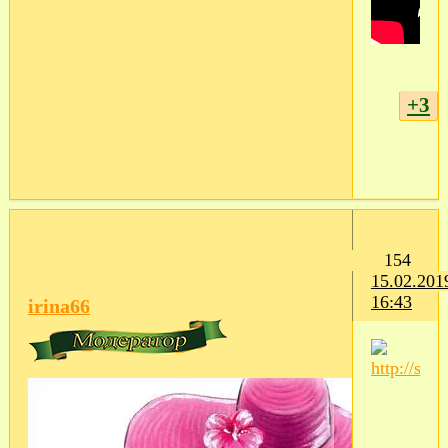
+3
154
15.02.201
16:43
irina66