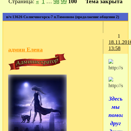
Страница:
«
1
…
98
99
100
Тема закрыта
в/ч 13626 Солнечногорск-7 п.Тимоново (продолжение общения 2)
1
18.11.201
13:58
админ Елена
Здесь
мы
помогае
друг