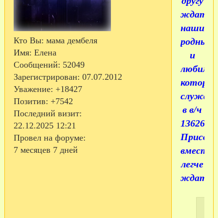
другу
ждать
наших
Кто Вы:
мама дембеля
родных
Имя:
Елена
и
Сообщений:
52049
любимы
Зарегистрирован
: 07.07.2012
которы
Уважение:
+18427
служат
Позитив:
+7542
в в/ч
Последний визит:
13626.
22.12.2025 12:21
Присоед
Провел на форуме:
вместе
7 месяцев 7 дней
легче
ждать!