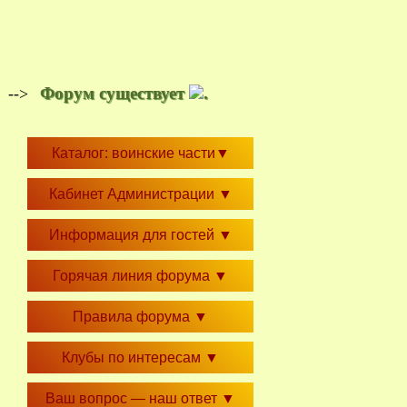
Форум существует
.
-->
Каталог: воинские части
▼
Кабинет Администрации
▼
Информация для гостей
▼
Горячая линия форума
▼
Правила форума
▼
Клубы по интересам
▼
Ваш вопрос — наш ответ
▼