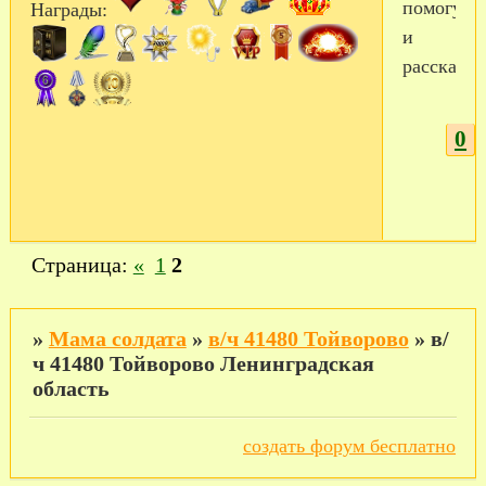
помогу
Награды:
и
расскажу)
0
Страница:
«
1
2
»
Мама солдата
»
в/ч 41480 Тойворово
»
в/
ч 41480 Тойворово Ленинградская
область
создать форум бесплатно