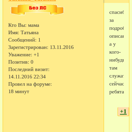
спасибо
за
Кто Вы:
мама
подробно
Имя:
Татьяна
описание
Сообщений:
1
а у
Зарегистрирован
: 13.11.2016
кого-
Уважение:
+1
нибудь
Позитив:
0
там
Последний визит:
служат
14.11.2016 22:34
сейчас
Провел на форуме:
18 минут
ребята?
+1