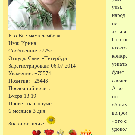
увы,
народ
не
активен.
Кто Вы:
мама дембеля
Поэтому
Имя:
Ирина
что-то
Сообщений:
27252
конкретн
Откуда:
Санкт-Петербург
узнать
Зарегистрирован
: 06.07.2014
будет
Уважение:
+75574
сложнее.
Позитив:
+25448
Последний визит:
А вот
Вчера 13:19
по
Провел на форуме:
общим
6 месяцев 3 дня
вопросам
- это с
Знаки отличия:
удовольс