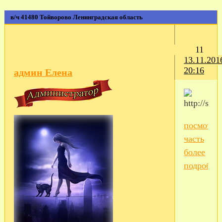
в/ч 41480 Тойворово Ленинградская область
11
13.11.201
20:16
админ Елена
посмотре
часть
более
подробно.