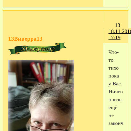
13
18.11.201
17:19
13Виверра13
Что-
то
тихо
пока
у Вас.
Ничего,
призыв
ещё
не
закончен
-