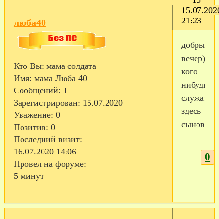
15
15.07.202
21:23
люба40
добрый
вечер))у
Кто Вы:
мама солдата
кого
Имя:
мама Люба 40
нибудь
Сообщений:
1
служат
Зарегистрирован
: 15.07.2020
здесь
Уважение:
0
сыновья?
Позитив:
0
Последний визит:
16.07.2020 14:06
0
Провел на форуме:
5 минут