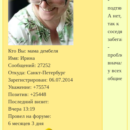
подтянутс
А нет,
так к
соседям
забегайте
-
Кто Вы:
мама дембеля
проблемы
Имя:
Ирина
вначале
Сообщений:
27252
у всех
Откуда:
Санкт-Петербург
общие.)))
Зарегистрирован
: 06.07.2014
Уважение:
+75574
Позитив:
+25448
Последний визит:
Вчера 13:19
Провел на форуме:
6 месяцев 3 дня