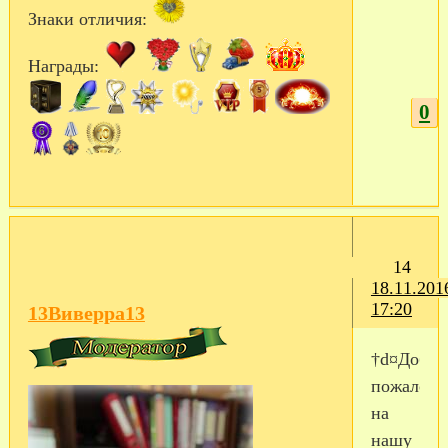
Знаки отличия:
Награды:
0
14
18.11.201
17:20
13Виверра13
†d¤Добро
пожалова
на
нашу