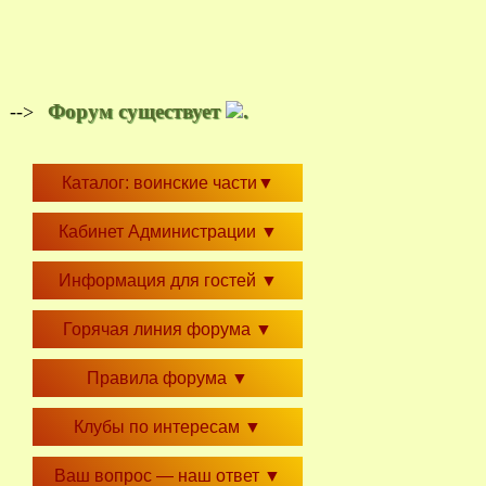
Форум существует
.
-->
Каталог: воинские части
▼
Кабинет Администрации
▼
Информация для гостей
▼
Горячая линия форума
▼
Правила форума
▼
Клубы по интересам
▼
Ваш вопрос — наш ответ
▼