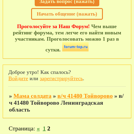
Задать вопрос (нажать)
Начать общение (нажать)
Проголосуйте за Наш Форум!
Чем выше
рейтинг форума, тем легче его найти новым
участникам. Проголосовать можно 1 раз в
сутки.
Доброе утро! Как спалось?
Войдите
или
зарегистрируйтесь
.
»
Мама солдата
»
в/ч 41480 Тойворово
»
в/
ч 41480 Тойворово Ленинградская
область
Страница:
«
1
2