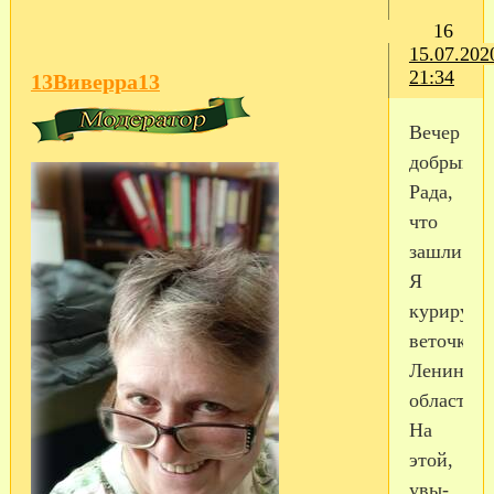
16
15.07.202
21:34
13Виверра13
Вечер
добрый.
Рада,
что
зашли.
Я
курирую
веточки
Ленингра
области.
На
этой,
увы-