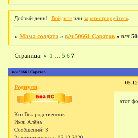
Добрый день!
Войдите
или
зарегистрируйтесь
.
»
Мама солдата
»
в/ч 50661 Саратов
»
в/ч 5
Страница:
«
1
…
5
6
7
в/ч 50661 Саратов
05.12
Роднуля
этот фо
Кто Вы:
родственник
Имя:
Алёна
Сообщений:
3
Зарегистрирован
: 05.12.2020