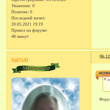
Уважение:
0
Позитив:
0
Последний визит:
20.05.2021 19:19
Провел на форуме:
48 минут
06.12
Val75Al
4023961
э
Фор