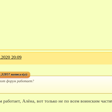
.2020 20:09
,32857 написал(а):
тот форум работает?
ум работает, Алёна, вот только не по всем воинским час