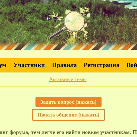
ум
Участники
Правила
Регистрация
Во
Активные темы
Задать вопрос (нажать)
Начать общение (нажать)
нг форума, тем легче его найти новым участникам. П