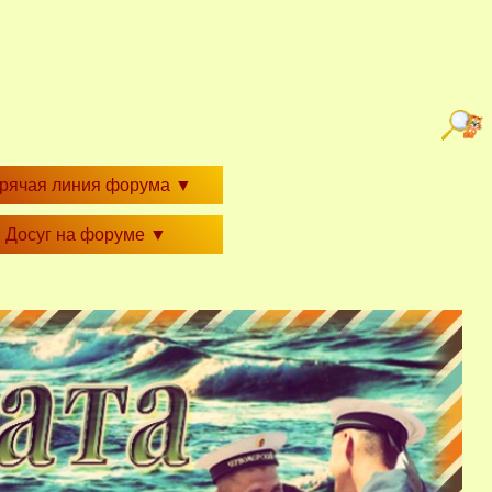
орячая линия форума
▼
Досуг на форуме
▼