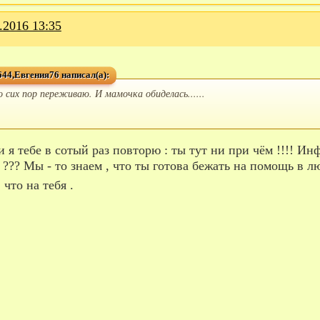
.2016 13:35
44,Евгения76 написал(а):
о сих пор переживаю. И мамочка обиделась......
 ??? Мы - то знаем , что ты готова бежать на помощь в 
 что на тебя .