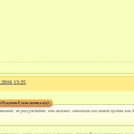
.2016 13:25
29,админ Елена написал(а):
омогите, не рассуждайте, что важнее: онкология или такой пустяк как