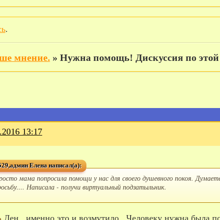
сь
.
ше мнение.
»
Нужна помощь! Дискуссия по этой т
.2016 13:17
29,админ Елена написал(а):
росто мама попросила помощи у нас для своего душевного покоя. Думаете 
росьбу.... Написала - получи виртуальный подзатыльник.
Лен , именно это и возмутило . Человеку нужна была по