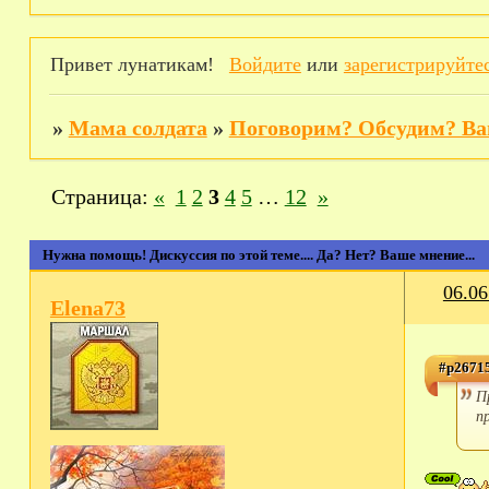
Привет лунатикам!
Войдите
или
зарегистрируйте
»
Мама солдата
»
Поговорим? Обсудим? Ва
Страница:
«
1
2
3
4
5
…
12
»
Нужна помощь! Дискуссия по этой теме.... Да? Нет? Ваше мнение...
06.06
Elena73
#p26715
П
п