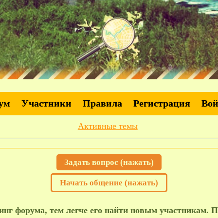
ум
Участники
Правила
Регистрация
Во
Активные темы
Задать вопрос (нажать)
Начать общение (нажать)
нг форума, тем легче его найти новым участникам. П