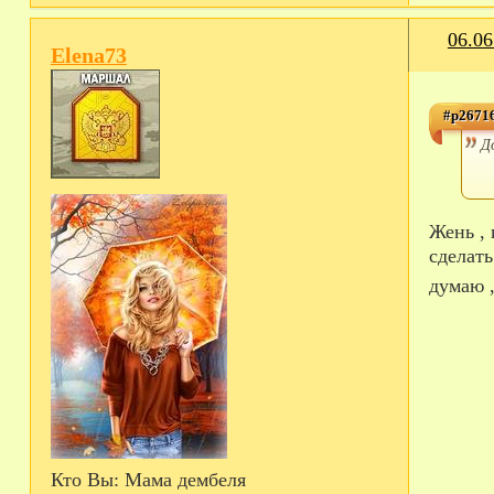
06.06
Elena73
#p26716
Д
Жень , и я тебе в сотый раз повторю : ты тут ни при чём !!!! Информация пришла поздно , не точная . Что ты могла
сделать
думаю ,
Кто Вы:
Мама дембеля