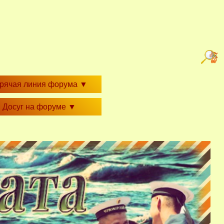
орячая линия форума
▼
Досуг на форуме
▼