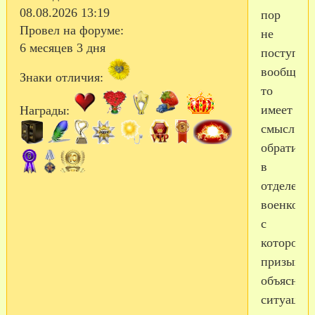
08.08.2026 13:19
пор
Провел на форуме:
не
6 месяцев 3 дня
поступал
вообще.
Знаки отличия:
то
имеет
Награды:
смысл
обратитьс
в
отделени
военкомат
с
которого
призывал
объяснит
ситуацию