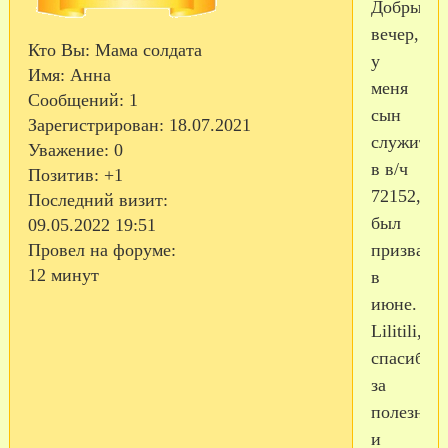
Добрый
вечер,
Кто Вы:
Мама солдата
у
Имя:
Анна
меня
Сообщений:
1
сын
Зарегистрирован
: 18.07.2021
служит
Уважение:
0
в в/ч
Позитив:
+1
72152,
Последний визит:
был
09.05.2022 19:51
призван
Провел на форуме:
12 минут
в
июне.
Lilitili,
спасибо
за
полезную
и