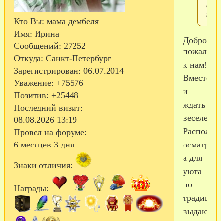
свое
крас
Кто Вы:
мама дембеля
Имя:
Ирина
Добро
Сообщений:
27252
пожалова
Откуда:
Санкт-Петербург
к нам!
Зарегистрирован
: 06.07.2014
Вместе
Уважение:
+75576
и
Позитив:
+25448
ждать
Последний визит:
веселее!
08.08.2026 13:19
Располага
Провел на форуме:
осматрива
6 месяцев 3 дня
а для
Знаки отличия:
уюта
по
Награды:
традиции
выдаю