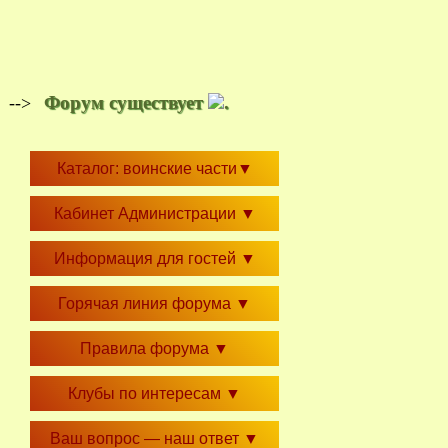
Форум существует
.
-->
Каталог: воинские части
▼
Кабинет Администрации
▼
Информация для гостей
▼
Горячая линия форума
▼
Правила форума
▼
Клубы по интересам
▼
Ваш вопрос — наш ответ
▼