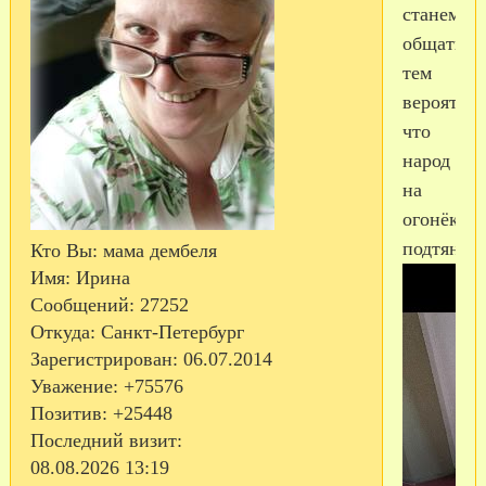
станем
общаться,
тем
вероятнее
что
народ
на
огонёк
подтянетс
Кто Вы:
мама дембеля
Имя:
Ирина
Сообщений:
27252
Откуда:
Санкт-Петербург
Зарегистрирован
: 06.07.2014
Уважение:
+75576
Позитив:
+25448
Последний визит:
08.08.2026 13:19