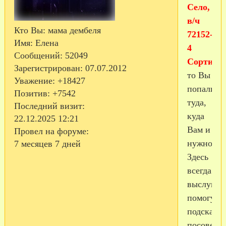
Село,
в/ч
Кто Вы:
мама дембеля
72152-
Имя:
Елена
4
Сообщений:
52049
Сортило
Зарегистрирован
: 07.07.2012
то Вы
Уважение:
+18427
попали
Позитив:
+7542
туда,
Последний визит:
куда
22.12.2025 12:21
Вам и
Провел на форуме:
нужно!
7 месяцев 7 дней
Здесь
всегда
выслушаю
помогут,
подскажи
посовету