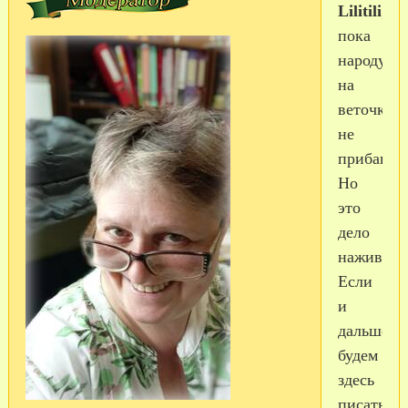
Lilitili
,
пока
народу
на
веточке
не
прибавляе
Но
это
дело
наживное
Если
и
дальше
будем
здесь
писать,