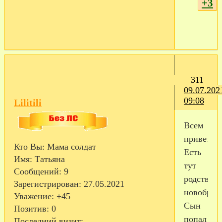
+3
311
09.07.202
09:08
Lilitili
Всем
привет.
Кто Вы:
Мама солдат
Есть
Имя:
Татьяна
тут
Сообщений:
9
родствен
Зарегистрирован
: 27.05.2021
новобран
Уважение:
+45
Сын
Позитив:
0
попал
Последний визит: