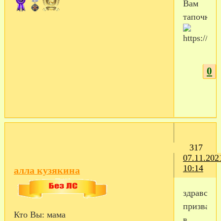
Вам
тапочки
0
317
07.11.202
10:14
алла кузякина
здравств
призвали
Кто Вы:
мама
в