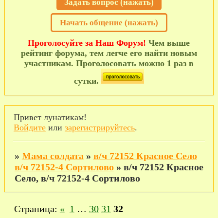
Задать вопрос (нажать)
Начать общение (нажать)
Проголосуйте за Наш Форум!
Чем выше
рейтинг форума, тем легче его найти новым
участникам. Проголосовать можно 1 раз в
сутки.
Привет лунатикам!
Войдите
или
зарегистрируйтесь
.
»
Мама солдата
»
в/ч 72152 Красное Село
в/ч 72152-4 Сортилово
»
в/ч 72152 Красное
Село, в/ч 72152-4 Сортилово
Страница:
«
1
…
30
31
32