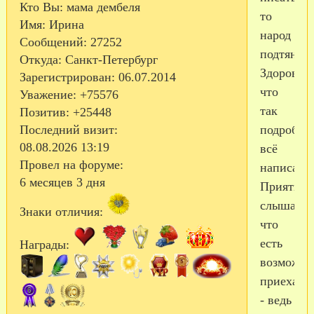
Кто Вы:
мама дембеля
то
Имя:
Ирина
народ
Сообщений:
27252
подтянетс
Откуда:
Санкт-Петербург
Здорово,
Зарегистрирован
: 06.07.2014
что
Уважение:
+75576
так
Позитив:
+25448
Последний визит:
подробно
08.08.2026 13:19
всё
Провел на форуме:
написали
6 месяцев 3 дня
Приятно
слышать,
Знаки отличия:
что
есть
Награды:
возможно
приехать
- ведь