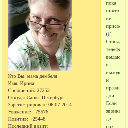
пока
никто
не
присоеди
(((
Стандарт
телефоны
выдают
в
выходные
Кто Вы:
мама дембеля
и
Имя:
Ирина
празднич
Сообщений:
27252
дни.
Откуда:
Санкт-Петербург
Если
Зарегистрирован
: 06.07.2014
звонки
Уважение:
+75576
до
Позитив:
+25448
Последний визит:
сих