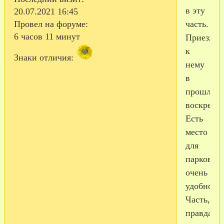
в эту
20.07.2021 16:45
часть.
Провел на форуме:
6 часов 11 минут
Приезжал
к
Знаки отличия:
нему
в
прошлое
воскресен
Есть
место
для
парковки
очень
удобно.
Часть,
правда,