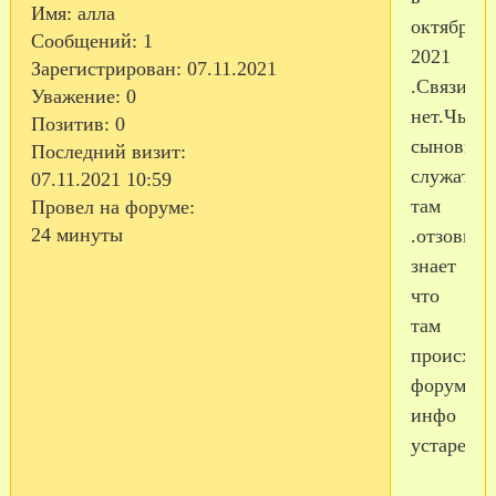
Имя:
алла
октябре
Сообщений:
1
2021
Зарегистрирован
: 07.11.2021
.Связи
Уважение:
0
нет.Чьи
Позитив:
0
сыновья
Последний визит:
служат
07.11.2021 10:59
там
Провел на форуме:
24 минуты
.отзовите
знает
что
там
происход
форуме
инфо
устаревш