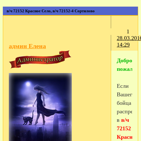
в/ч 72152 Красное Село, в/ч 72152-4 Сортилово
1
28.03.201
14:29
админ Елена
Добро
пожалова
Если
Вашего
бойца
распреде
в
в/ч
72152
Красное