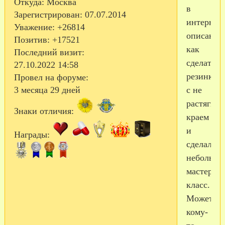
Откуда:
Москва
в
Зарегистрирован
: 07.07.2014
интернет
Уважение:
+26814
описание
Позитив:
+17521
как
Последний визит:
сделать
27.10.2022 14:58
резинку
Провел на форуме:
с не
3 месяца 29 дней
растягив
Знаки отличия:
краем
и
Награды:
сделала
небольшо
мастер
класс.
Может
кому-