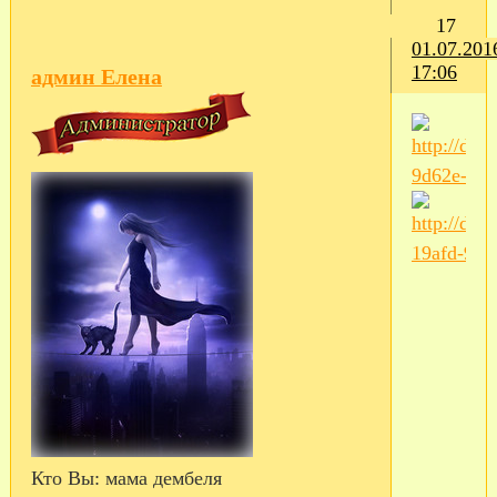
17
01.07.201
17:06
админ Елена
Кто Вы:
мама дембеля