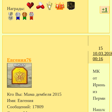
Награды:
+1
15
10.03.201
00:16
Евгения76
МК
от
Ирины
из
Кто Вы:
Мама дембеля 2015
Перми
Имя:
Евгения
Сообщений:
17809
Нашла