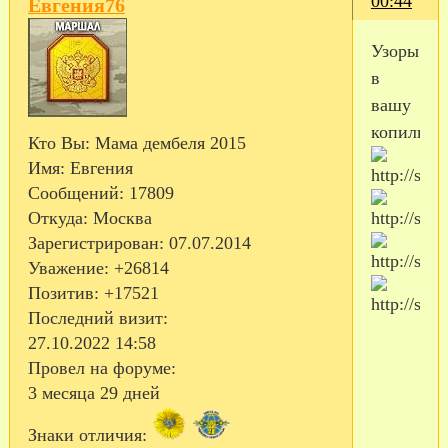
00:44
Евгения76
Узоры
в
вашу
копилку
Кто Вы:
Мама дембеля 2015
Имя:
Евгения
Сообщений:
17809
Откуда:
Москва
Зарегистрирован
: 07.07.2014
Уважение:
+26814
Позитив:
+17521
Последний визит:
27.10.2022 14:58
Провел на форуме:
3 месяца 29 дней
Знаки отличия: