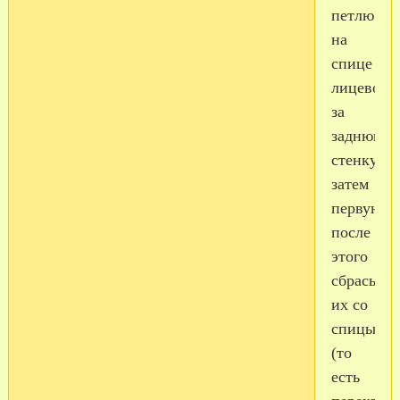
петлю
на
спице
лицевой
за
заднюю
стенку,
затем
первую,
после
этого
сбрасыва
их со
спицы
(то
есть