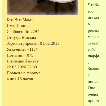
Чтобы
его
посмотре
Кто Вы:
Мама
в
Имя:
Ирина
реальност
Сообщений:
2297
можно
Откуда:
Москва
связать
Зарегистрирован
: 01.02.2011
Уважение:
+1154
себе
Позитив:
+875
шарфик
Последний визит:
.
22.03.2026 22:39
Знакомьте
Провел на форуме:
с
4 дня 13 часов
описание
Оно
очень
простое,