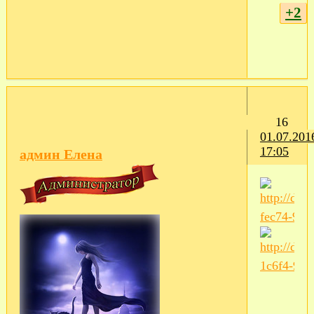
+2
16
01.07.201
17:05
админ Елена