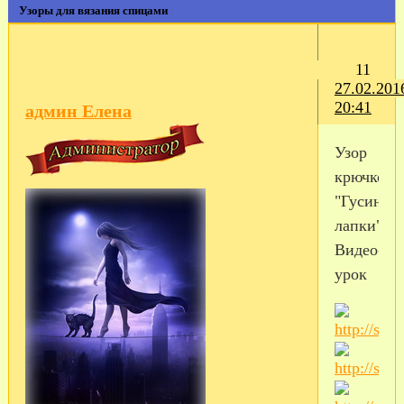
Узоры для вязания спицами
11
27.02.201
20:41
админ Елена
Узор
крючком
"Гусиные
лапки"
Видео-
урок