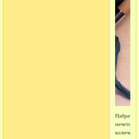
Набрать
нечетное
количест