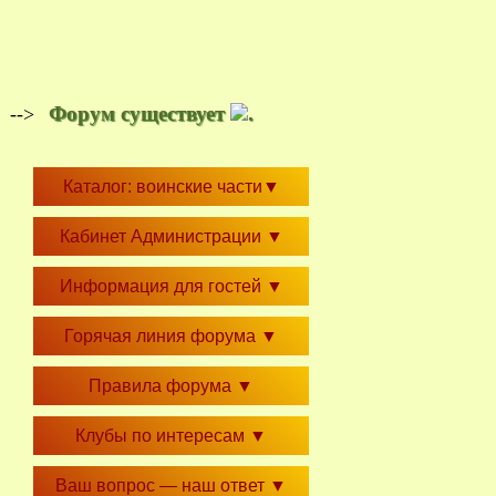
Форум существует
.
-->
Каталог: воинские части
▼
Кабинет Администрации
▼
Информация для гостей
▼
Горячая линия форума
▼
Правила форума
▼
Клубы по интересам
▼
Ваш вопрос — наш ответ
▼