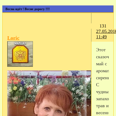
Весна идёт ! Весне дорогу !!!!
131
27.05.201
11:49
Loric
Этот
сказочны
май с
ароматом
сирени,
С
чудным
запахом
трав и
весенних