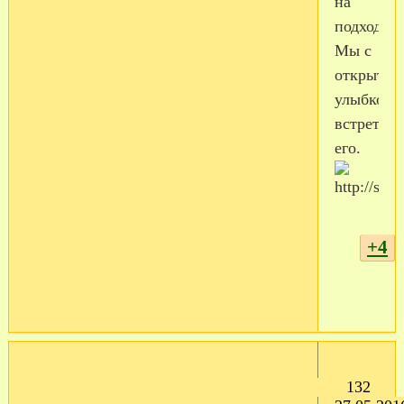
на
подходе,
Мы с
открытой
улыбкой
встретим
его.
+4
132