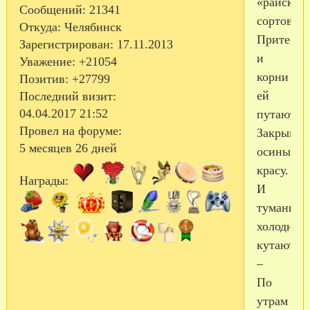
«райских
Сообщений:
21341
сортов.
Откуда:
Челябинск
Притесня
Зарегистрирован
: 17.11.2013
и
Уважение:
+21054
корни
Позитив:
+27799
ей
Последний визит:
04.04.2017 21:52
путают,
Провел на форуме:
Закрываю
5 месяцев 26 дней
осины
красу.
Награды:
И
туманы
холодные
кутают
–
По
утрам