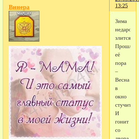
13:25
Винера
Зима
недаром
злится,
Прошла
её
пора
–
Весна
в
окно
стучится
И
гонит
со
двора.