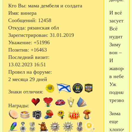
Кто Вы:
мама дембеля и солдата
И всё
Имя:
винера
Сообщений:
12458
засуетило
Откуда:
рязанская обл
Всё
Зарегистрирован
: 31.01.2019
нудит
Уважение:
+51996
Зиму
Позитив:
+16463
вон –
Последний визит:
И
13.02.2023 16:51
жаворонк
Провел на форуме:
в небе
2 месяца 29 дней
Уж
Знаки отличия:
подняли
трезвон.
Награды:
Зима
еще
хлопочет