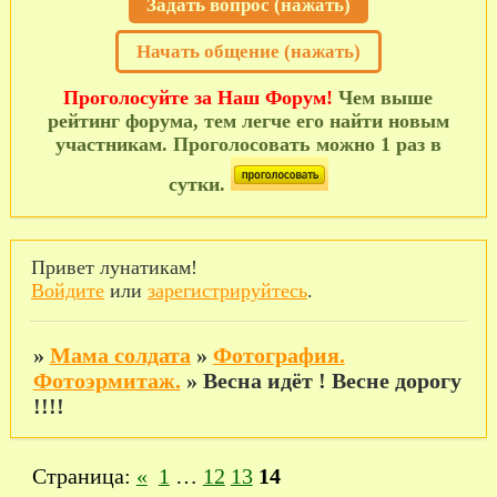
Задать вопрос (нажать)
Начать общение (нажать)
Проголосуйте за Наш Форум!
Чем выше
рейтинг форума, тем легче его найти новым
участникам. Проголосовать можно 1 раз в
сутки.
Привет лунатикам!
Войдите
или
зарегистрируйтесь
.
»
Мама солдата
»
Фотография.
Фотоэрмитаж.
»
Весна идёт ! Весне дорогу
!!!!
Страница:
«
1
…
12
13
14