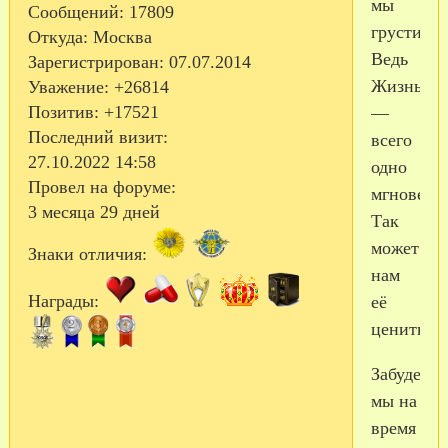
мы
Сообщений:
17809
грустить..
Откуда:
Москва
Ведь
Зарегистрирован
: 07.07.2014
Жизнь
Уважение:
+26814
Позитив:
+17521
—
Последний визит:
всего
27.10.2022 14:58
одно
Провел на форуме:
мгновенье
3 месяца 29 дней
Так
может
Знаки отличия:
нам
Награды:
её
ценить?!
Забудем
мы на
время