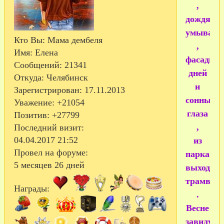
,
дождями
умывая
Кто Вы:
Мама дембеля
,
Имя:
Елена
фасады
Сообщений:
21341
дней
Откуда:
Челябинск
и
Зарегистрирован
: 17.11.2013
сонные
Уважение:
+21054
глаза
Позитив:
+27799
,
Последний визит:
04.04.2017 21:52
из
Провел на форуме:
парка
5 месяцев 26 дней
выходящ
трамвая
Награды:
.
Весне
завидую