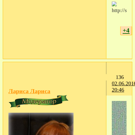
+4
136
02.06.201
20:46
Лариса Лариса