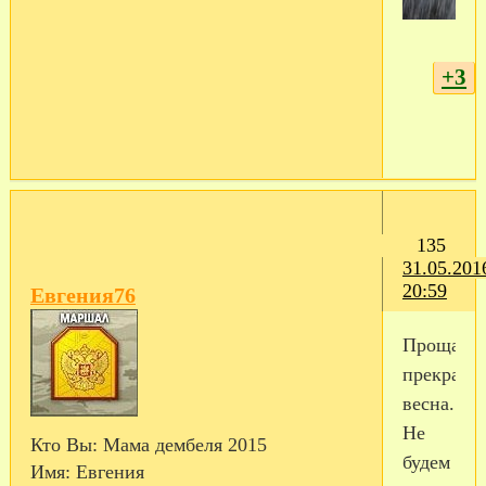
+3
135
31.05.201
20:59
Евгения76
Прощай
прекрасн
весна...
Не
Кто Вы:
Мама дембеля 2015
будем
Имя:
Евгения