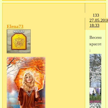
133
27.05.201
18:33
Elena73
Весенняя
красота
: