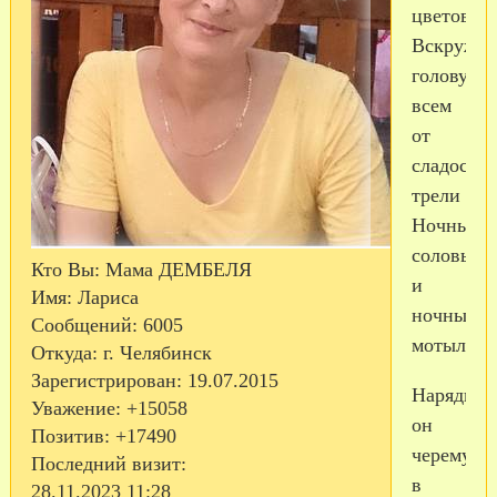
цветов,
Вскружит
голову
всем
от
сладостн
трели
Ночных
соловьев
Кто Вы:
Мама ДЕМБЕЛЯ
и
Имя:
Лариса
ночных
Сообщений:
6005
мотылько
Откуда:
г. Челябинск
Зарегистрирован
: 19.07.2015
Нарядил
Уважение:
+15058
он
Позитив:
+17490
черемуху
Последний визит:
в
28.11.2023 11:28