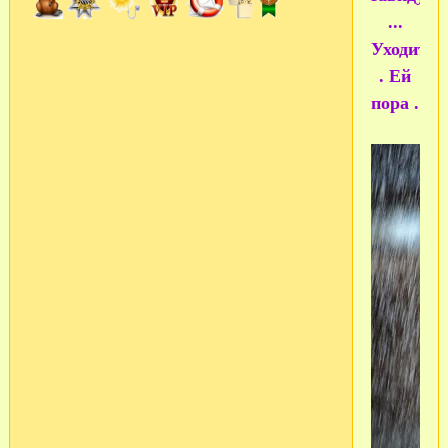
...
Уходит
. Ей
пора .