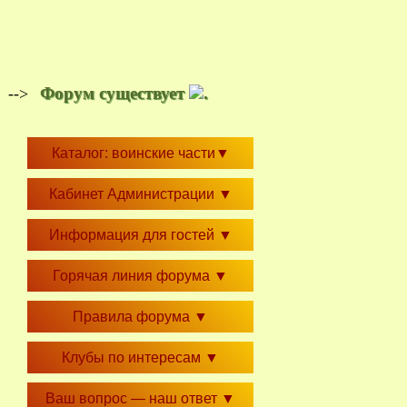
Форум существует
.
-->
Каталог: воинские части
▼
Кабинет Администрации
▼
Информация для гостей
▼
Горячая линия форума
▼
Правила форума
▼
Клубы по интересам
▼
Ваш вопрос — наш ответ
▼