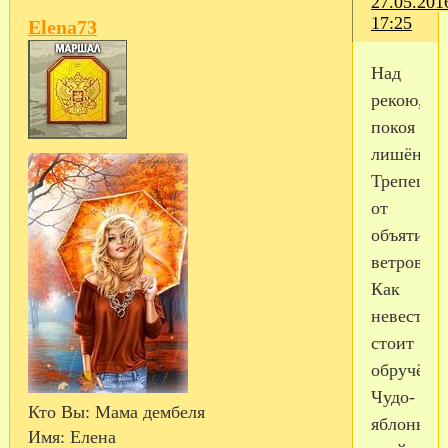
27.05.201
17:25
Elena73
Над
рекою,
покоя
лишённо
Трепеща
от
объятий
ветров,
Как
невеста
стоит
обручённ
Чудо-
Кто Вы:
Мама дембеля
яблонька
Имя:
Елена