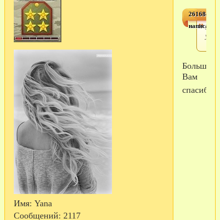
2616842,2
написал(а)
Закл
убрал
Большое
Вам
спасибо!
Имя:
Yana
Сообщений:
2117