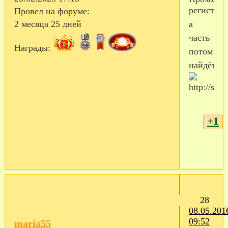
регистра
Провел на форуме:
а
2 месяца 25 дней
часть
Награды:
потом
найдёте.
+1
28
08.05.201
09:52
maria55