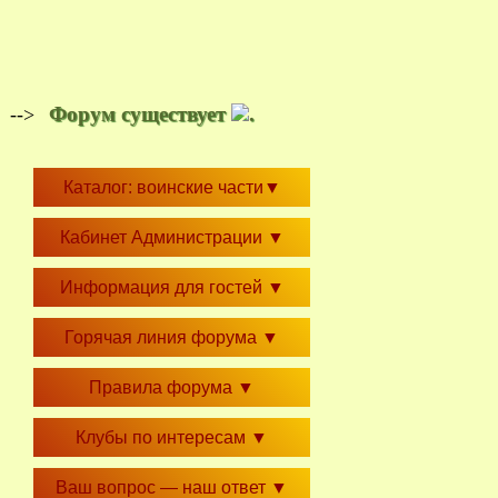
Форум существует
.
-->
Каталог: воинские части
▼
Кабинет Администрации
▼
Информация для гостей
▼
Горячая линия форума
▼
Правила форума
▼
Клубы по интересам
▼
Ваш вопрос — наш ответ
▼