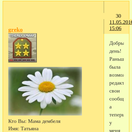
30
11.05.201
15:06
greko
Добрый
день!
Раньше
была
возможно
редактир
свои
сообщени
а
теперь
Кто Вы:
Мама дембеля
у
Имя:
Татьяна
меня