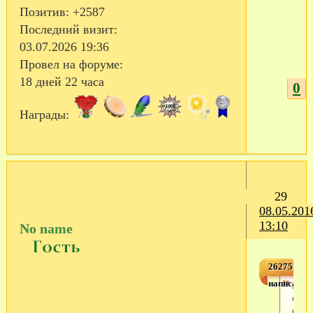
Позитив:
+2587
Последний визит:
03.07.2026 19:36
Провел на форуме:
18 дней 22 часа
0
Награды:
29
08.05.201
13:10
No name
2627527,2
написал(а)
При
опов
о