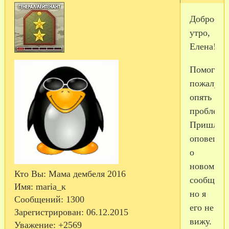
Доброе
утро,
Елена!
Помоги
пожалуйс
опять
проблема
Пришло
оповещен
о
новом
Кто Вы:
Мама дембеля 2016
сообщени
Имя:
maria_к
но я
Сообщений:
1300
его не
Зарегистрирован
: 06.12.2015
вижу.
Уважение:
+2569