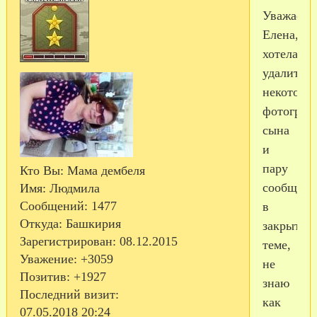
Уважаема
Елена,
хотела
удалить
некоторы
фотограф
сына
и
пару
Кто Вы:
Мама дембеля
сообщен
Имя:
Людмила
Сообщений:
1477
в
Откуда:
Башкирия
закрытой
Зарегистрирован
: 08.12.2015
теме,
Уважение:
+3059
не
Позитив:
+1927
знаю
Последний визит:
как
07.05.2018 20:24