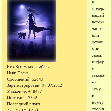
к
модерато
вашей
веточки
части
или
оставьте
мне
здесь
информа
Кто Вы:
мама дембеля
с
Имя:
Елена
ссылкой
Сообщений:
52049
на
Зарегистрирован
: 07.07.2012
тему
Уважение:
+18427
и
Позитив:
+7542
номерами
Последний визит:
сообщени
22.12.2025 12:21