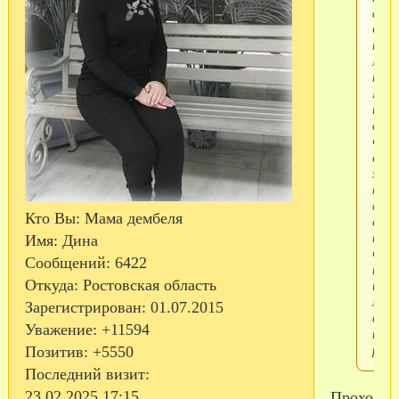
в
Сафа
не
мож
найт
И ещ
тако
вопр
что
ей
заре
на
фору
Кто Вы:
Мама дембеля
внач
нуж
Имя:
Дина
част
Сообщений:
6422
най
Откуда:
Ростовская область
или
мож
Зарегистрирован
: 01.07.2015
внач
Уважение:
+11594
прой
реги
Позитив:
+5550
Последний визит:
23.02.2025 17:15
Проходите