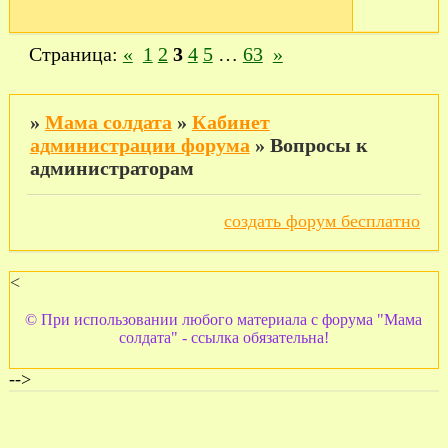
Страница:
«
1
2
3
4
5
…
63
»
»
Мама солдата
»
Кабинет
администрации форума
»
Вопросы к
администраторам
создать форум бесплатно
<
© При использовании любого материала с форума "Мама
солдата" - ссылка обязательна!
-->