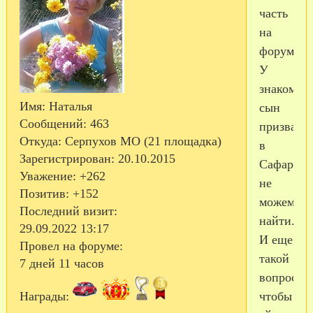
часть
на
форуме.
У
знакомой
Имя:
Наталья
сын
Сообщений:
463
призвалс
Откуда:
Серпухов МО (21 площадка)
в
Зарегистрирован
: 20.10.2015
Сафарино
Уважение:
+262
не
Позитив:
+152
можем
Последний визит:
найти.
29.09.2022 13:17
И еще
Провел на форуме:
такой
7 дней 11 часов
вопрос,
Награды:
чтобы