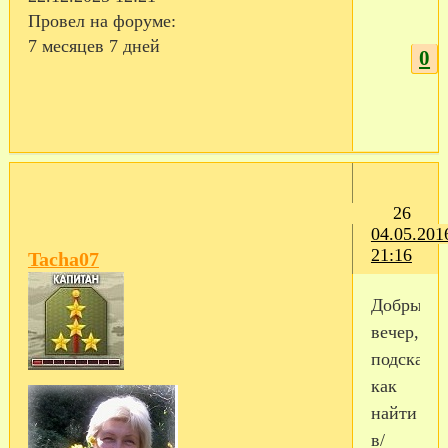
Провел на форуме:
7 месяцев 7 дней
0
26
04.05.201
21:16
Tacha07
Добрый
вечер,
подскажи
как
найти
в/