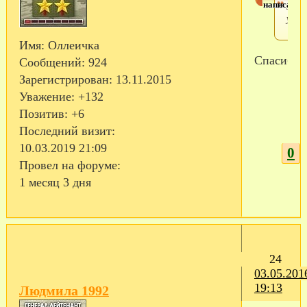
написал(а)
Закл
убрал
Имя:
Оллеичка
Спасибо!
Сообщений:
924
Зарегистрирован
: 13.11.2015
Уважение:
+132
Позитив:
+6
Последний визит:
10.03.2019 21:09
0
Провел на форуме:
1 месяц 3 дня
24
03.05.201
19:13
Людмила 1992