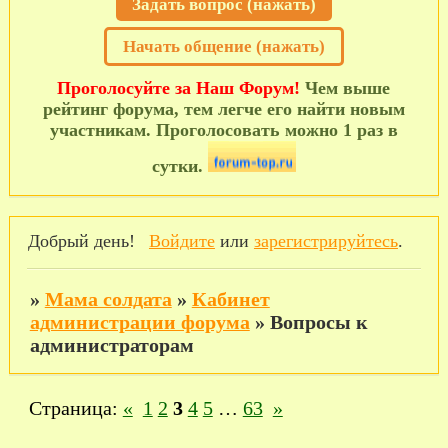
Задать вопрос (нажать)
Начать общение (нажать)
Проголосуйте за Наш Форум!
Чем выше
рейтинг форума, тем легче его найти новым
участникам. Проголосовать можно 1 раз в
сутки.
Добрый день!
Войдите
или
зарегистрируйтесь
.
»
Мама солдата
»
Кабинет
администрации форума
»
Вопросы к
администраторам
Страница:
«
1
2
3
4
5
…
63
»