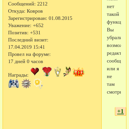
Сообщений:
2212
нет
Откуда:
Ковров
такой
Зарегистрирован
: 01.08.2015
функции.
Уважение:
+652
Вы
Позитив:
+531
убрали
Последний визит:
возможно
17.04.2019 15:41
редактир
Провел на форуме:
сообщен
17 дней 0 часов
или я
Награды:
не
там
смотрю?
+1