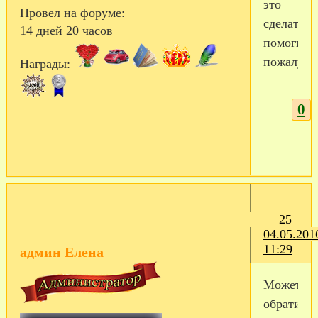
это
Провел на форуме:
сделать,
14 дней 20 часов
помогите,
пожалуйс
Награды:
0
25
04.05.201
11:29
админ Елена
Можете
обратитьс