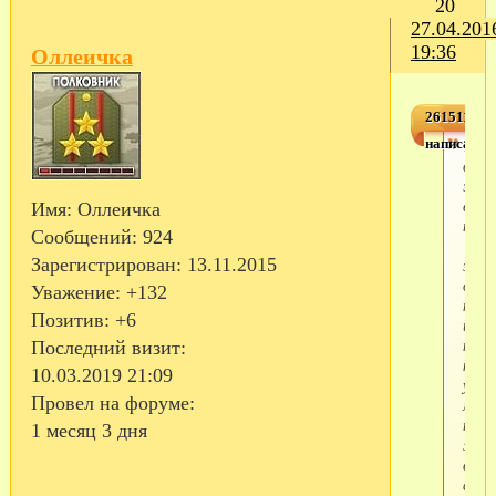
20
27.04.201
19:36
Оллеичка
2615116,1
написал(а)
Так
вот
это 
есть
Имя:
Оллеичка
поле
Сообщений:
924
"Мо
Зарегистрирован
: 13.11.2015
закл
очен
Уважение:
+132
неуд
Позитив:
+6
и
непо
Последний визит:
как
10.03.2019 21:09
убра
Провел на форуме:
меня
так
1 месяц 3 дня
же
ерун
с