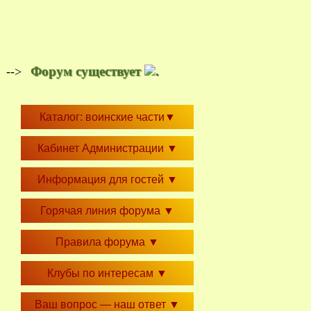
Форум существует
.
-->
Каталог: воинские части
▼
Кабинет Администрации
▼
Информация для гостей
▼
Горячая линия форума
▼
Правила форума
▼
Клубы по интересам
▼
Ваш вопрос — наш ответ
▼