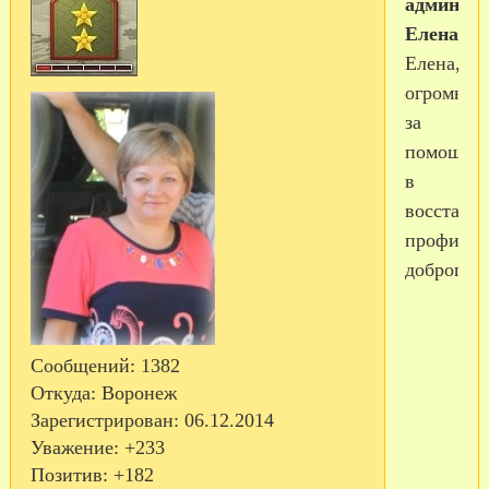
админ
Елена
Елена,сп
огромное
за
помощь
в
восстано
профиля.
доброго!!
Сообщений:
1382
Откуда:
Воронеж
Зарегистрирован
: 06.12.2014
Уважение:
+233
Позитив:
+182