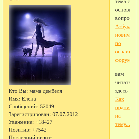
тема с
основны
вопроса
Азбука
новичка
по
осваиван
форума
вам
читать
здесь
Кто Вы:
мама дембеля
Имя:
Елена
Как
Сообщений:
52049
подписат
Зарегистрирован
: 07.07.2012
на
Уважение:
+18427
тему...
Позитив:
+7542
Последний визит: