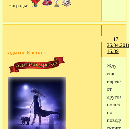
Награды:
17
26.04.201
16:09
админ Елена
Жду
ещё
нарекани
от
других
пользова
по
поводу
скрипта