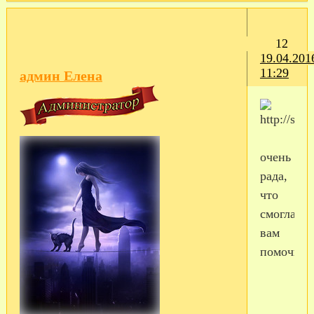
12
19.04.201
11:29
админ Елена
очень
рада,
что
смогла
вам
помочь!