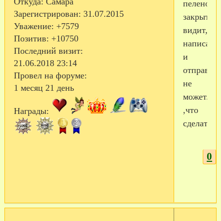
Откуда:
Самара
пеленой
Зарегистрирован
: 31.07.2015
закрыта,
Уважение:
+7579
видит,а
Позитив:
+10750
написать
Последний визит:
и
21.06.2018 23:14
отправит
Провел на форуме:
не
1 месяц 21 день
может.По
,что
Награды:
сделать?
0