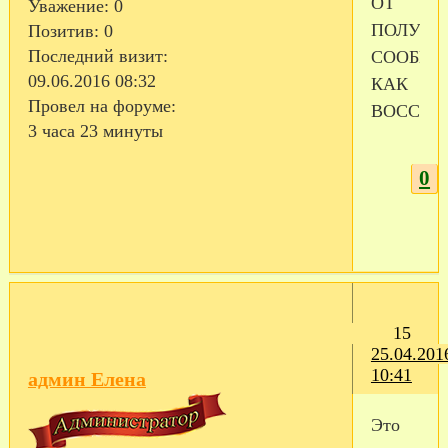
ОТ
Уважение:
0
ПОЛУЧЕ
Позитив:
0
Последний визит:
СООБЩ
09.06.2016 08:32
КАК
Провел на форуме:
ВОССТА
3 часа 23 минуты
0
15
25.04.201
10:41
админ Елена
Это