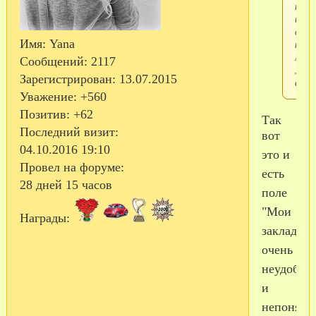
напи
и
отпр
Имя:
Yana
не
мож
Сообщений:
2117
,что
Зарегистрирован
: 13.07.2015
сдел
Уважение:
+560
Позитив:
+62
Так
Последний визит:
вот
04.10.2016 19:10
это и
Провел на форуме:
есть
28 дней 15 часов
поле
"Мои
Награды:
закладки"
очень
неудобно
и
непонятн