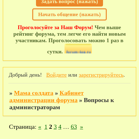
Задать вопрос (нажать)
Начать общение (нажать)
Проголосуйте за Наш Форум!
Чем выше
рейтинг форума, тем легче его найти новым
участникам. Проголосовать можно 1 раз в
сутки.
Добрый день!
Войдите
или
зарегистрируйтесь
.
»
Мама солдата
»
Кабинет
администрации форума
»
Вопросы к
администраторам
Страница:
«
1
2
3
4
…
63
»