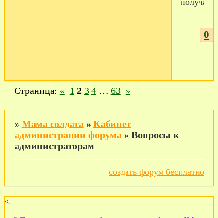
получаетс
0
Страница:
«
1
2
3
4
…
63
»
»
Мама солдата
»
Кабинет
администрации форума
»
Вопросы к
администраторам
создать форум бесплатно
<