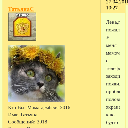
27.04.201
10:27
ТатьянаС
Лена,пом
пожалуйс
У
меня
мамочка
с
телефона
заходит,н
появилас
проблема
половина
экрана
Кто Вы:
Мама дембеля 2016
как-
Имя:
Татьяна
Сообщений:
3918
будто