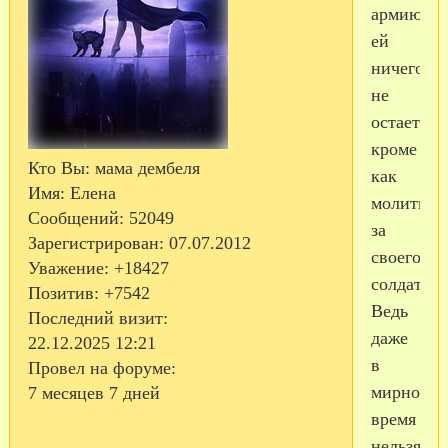
армию,
ей
ничего
не
остается,
кроме
Кто Вы:
мама дембеля
как
Имя:
Елена
молиться
Сообщений:
52049
за
Зарегистрирован
: 07.07.2012
своего
Уважение:
+18427
солдата.
Позитив:
+7542
Ведь
Последний визит:
даже
22.12.2025 12:21
в
Провел на форуме:
мирное
7 месяцев 7 дней
время
нельзя