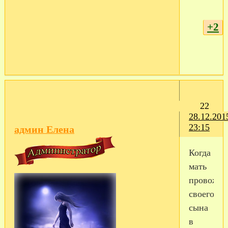
+2
22
28.12.201
23:15
админ Елена
Когда
мать
провожае
своего
сына
в