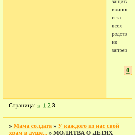
защита
воинов
и за
всех
родствен
не
запрещает
0
Страница:
«
1
2
3
»
Мама солдата
»
У каждого из нас свой
храм в душе...
»
МОЛИТВА О ДЕТЯХ