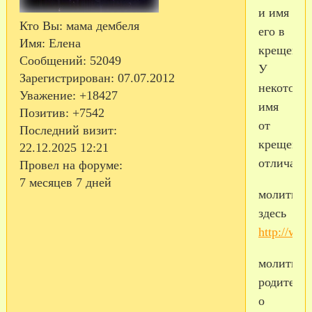
и имя
Кто Вы:
мама дембеля
его в
Имя:
Елена
крещении.
Сообщений:
52049
У
Зарегистрирован
: 07.07.2012
некоторы
Уважение:
+18427
имя
Позитив:
+7542
от
Последний визит:
крещенно
22.12.2025 12:21
отличается
Провел на форуме:
7 месяцев 7 дней
молитвы
здесь
http://ww
молитва
родителе
о