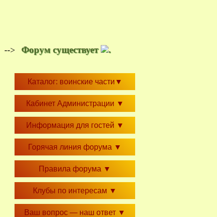
Форум существует
.
-->
Каталог: воинские части
▼
Кабинет Администрации
▼
Информация для гостей
▼
Горячая линия форума
▼
Правила форума
▼
Клубы по интересам
▼
Ваш вопрос — наш ответ
▼