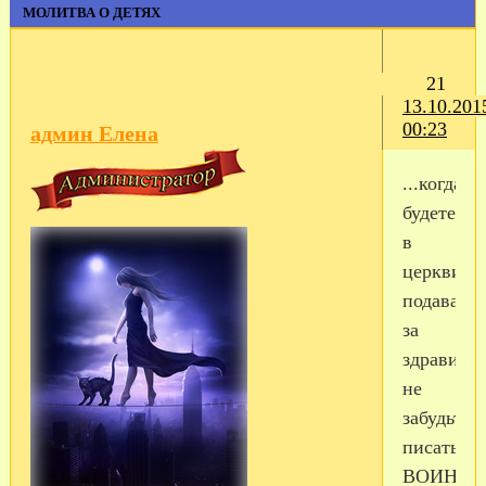
МОЛИТВА О ДЕТЯХ
21
13.10.201
00:23
админ Елена
...когда
будете
в
церкви
подавать
за
здравие,
не
забудьте
писать
ВОИН