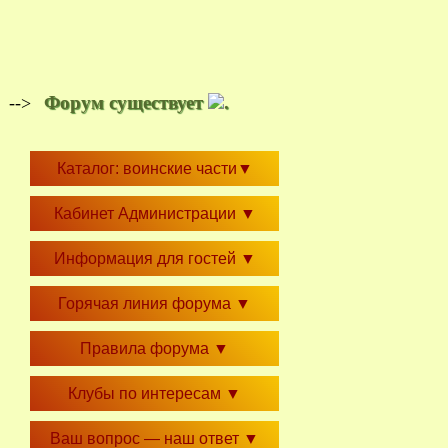
Форум существует
.
-->
Каталог: воинские части
▼
Кабинет Администрации
▼
Информация для гостей
▼
Горячая линия форума
▼
Правила форума
▼
Клубы по интересам
▼
Ваш вопрос — наш ответ
▼