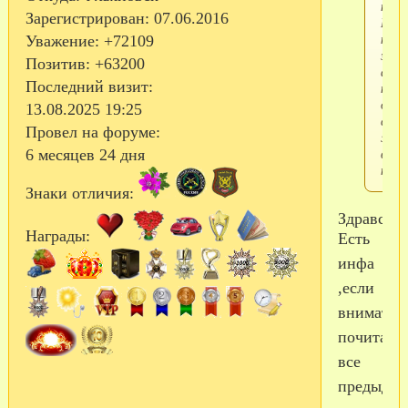
прис
Зарегистрирован
: 07.06.2016
Кто
нибу
Уважение:
+72109
знае
Позитив:
+63200
акту
Последний визит:
тел
для
13.08.2025 19:25
съем
Провел на форуме:
жил
в
6 месяцев 24 дня
пос.
Знаки отличия:
Здравствуйте!
Награды:
Есть
инфа
,если
внимател
почитать
все
предыду