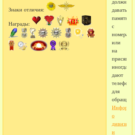
должны
Знаки отличия:
давать
памятки
Награды:
с
номерами
или
на
присяге
иногда
дают
телефон
для
обращени
Информа
о
дивизии
и