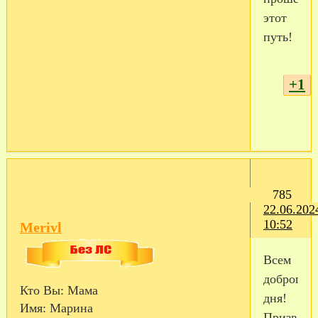
этот
путь!
+1
785
22.06.202
10:52
Merivl
Всем
доброго
Кто Вы:
Мама
дня!
Имя:
Марина
Призвали