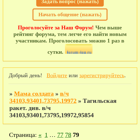
Задать вопрос (нажать)
Начать общение (нажать)
Проголосуйте за Наш Форум!
Чем выше
рейтинг форума, тем легче его найти новым
участникам. Проголосовать можно 1 раз в
сутки.
Добрый день!
Войдите
или
зарегистрируйтесь
.
»
Мама солдата
»
в/ч
34103,93401,73795,19972
»
Тагильская
ракет. див. в/ч
34103,93401,73795,19972,95854
Страница:
«
1
…
77
78
79