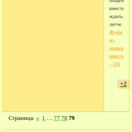
общению
вместе
ждать
легче
Ждём
из
армии
вместе
- 101
+2
Страница:
«
1
…
77
78
79