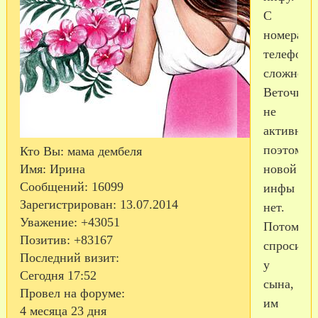
С
номерами
телефоно
сложнее.
Веточка
не
активна,
поэтому
Кто Вы:
мама дембеля
новой
Имя:
Ирина
Сообщений:
16099
инфы
Зарегистрирован
: 13.07.2014
нет.
Уважение:
+43051
Потом
Позитив:
+83167
спросите
Последний визит:
у
Сегодня 17:52
сына,
Провел на форуме:
им
4 месяца 23 дня