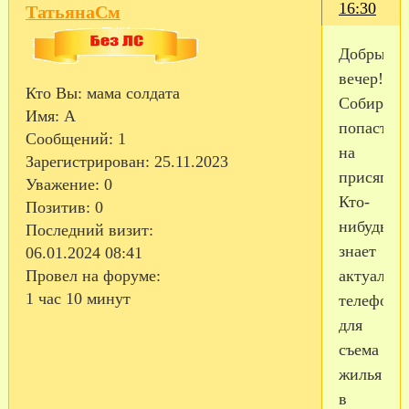
16:30
ТатьянаСм
Добрый
вечер!
Кто Вы:
мама солдата
Собираем
Имя:
А
попасть
Сообщений:
1
на
Зарегистрирован
: 25.11.2023
присягу.
Уважение:
0
Кто-
Позитив:
0
нибудь
Последний визит:
знает
06.01.2024 08:41
актуальн
Провел на форуме:
1 час 10 минут
телефоны
для
съема
жилья
в