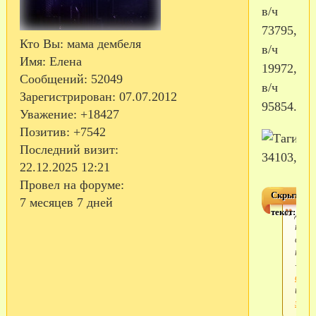
в/ч
73795,
Кто Вы:
мама дембеля
в/ч
Имя:
Елена
19972,
Сообщений:
52049
в/ч
Зарегистрирован
: 07.07.2012
95854.
Уважение:
+18427
Позитив:
+7542
Последний визит:
22.12.2025 12:21
Провел на форуме:
Скрытый
7 месяцев 7 дней
текст:
Для
прос
скры
текс
-
войд
или
заре