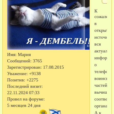
К
сожалени
в
открытых
источник
вся
актуальна
Имя:
Мария
информа
Сообщений:
3765
о
Зарегистрирован
: 17.08.2015
телефона
Уважение:
+9138
воинских
Позитив:
+2275
частей
Последний визит:
вычищен
22.11.2024 07:33
соответс
Провел на форуме:
5 месяцев 24 дня
органами.
А к