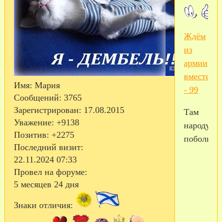
Ждём
из
армии
вместе
Имя:
Мария
- 99
Сообщений:
3765
Зарегистрирован
: 17.08.2015
Там
Уважение:
+9138
народу
Позитив:
+2275
побольше.
Последний визит:
22.11.2024 07:33
Провел на форуме:
5 месяцев 24 дня
Знаки отличия: