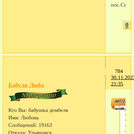
пос.Своб
0
784
30.11.202
21:35
Бабуля Люба
4077212,3
написал(а)
Доб
Кто Вы:
бабушка дембеля
вече
Имя:
Любовь
Соби
Сообщений:
19163
попа
на
Откуда:
Ульяновск