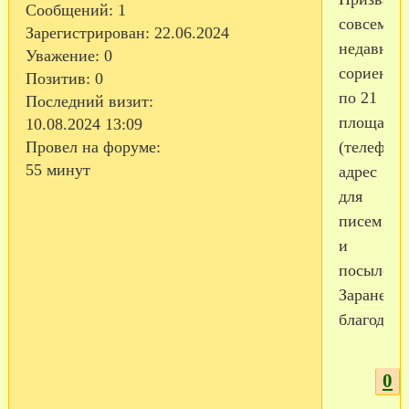
Сообщений:
1
совсем
Зарегистрирован
: 22.06.2024
недавно,
Уважение:
0
сориенти
Позитив:
0
по 21
Последний визит:
площадке
10.08.2024 13:09
(телефон,
Провел на форуме:
55 минут
адрес
для
писем
и
посылок).
Заранее
благодар
0