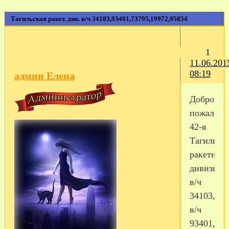
Тагильская ракет. див. в/ч 34103,93401,73795,19972,95854
1
11.06.201
08:19
админ Елена
Добро
пожалова
42-я
Тагильск
ракетная
дивизия
в/ч
34103,
в/ч
93401,