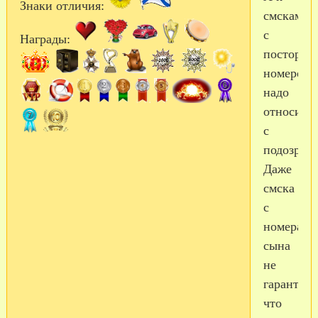
Знаки отличия:
смскам
с
Награды:
посторон
номеров
надо
относить
с
подозрен
Даже
смска
с
номера
сына
не
гарантиру
что