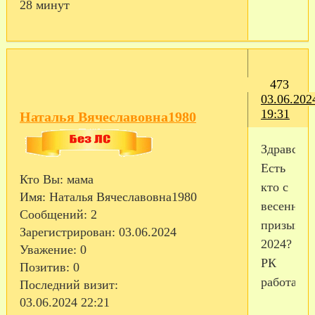
28 минут
473
03.06.202
19:31
Наталья Вячеславовна1980
Здравству
Есть
Кто Вы:
мама
кто с
Имя:
Наталья Вячеславовна1980
весеннего
Сообщений:
2
призыва
Зарегистрирован
: 03.06.2024
2024?
Уважение:
0
РК
Позитив:
0
работает?
Последний визит:
03.06.2024 22:21