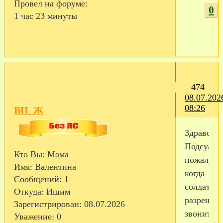
Провел на форуме:
0
1 час 23 минуты
474
08.07.202
08:26
ВП_Ж
Здравству
Подсуажи
Кто Вы:
Мама
пожалуйс
Имя:
Валентина
когда
Сообщений:
1
солдатам
Откуда:
Ишим
разрешае
Зарегистрирован
: 08.07.2026
звонить
Уважение:
0