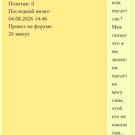
или
Позитив:
0
писатт
Последний визит:
смс?
04.08.2026 14:46
Провел на форуме:
Мне
26 минут
сказали,
что я
ни
звонить
ни
писатт
не
могу
сама,
чтоб
его не
наказали
там...