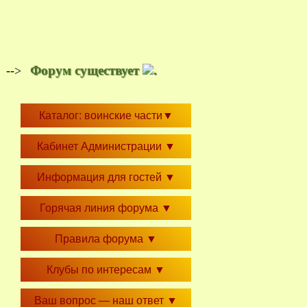
Форум существует
.
-->
Каталог: воинские части
▼
Кабинет Администрации
▼
Информация для гостей
▼
Горячая линия форума
▼
Правила форума
▼
Клубы по интересам
▼
Ваш вопрос — наш ответ
▼