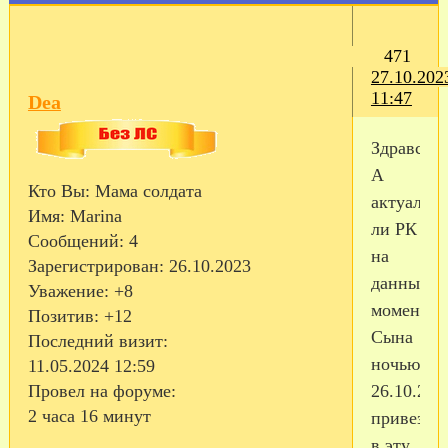
471
27.10.202
11:47
Dea
Здравству
А
Кто Вы:
Мама солдата
актуален
Имя:
Marina
ли РК
Сообщений:
4
на
Зарегистрирован
: 26.10.2023
данный
Уважение:
+8
момент?.
Позитив:
+12
Сына
Последний визит:
ночью
11.05.2024 12:59
26.10.23
Провел на форуме:
2 часа 16 минут
привезли
в эту