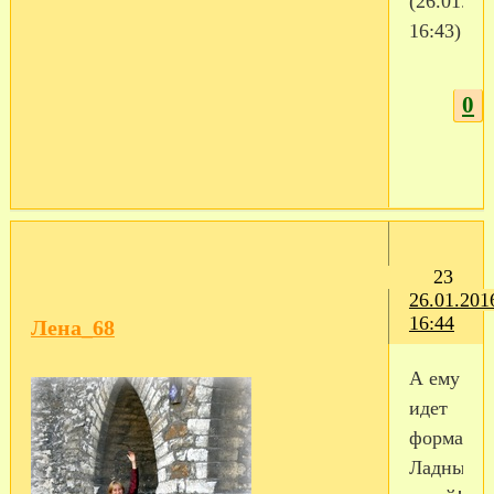
(26.01.20
16:43)
0
23
26.01.201
16:44
Лена_68
А ему
идет
форма!
Ладный