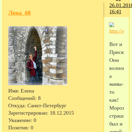
26.01.201
16:41
Лена_68
Вот и
Присяга!
Они
волновал
а
мамы-
Имя:
Елена
то
Сообщений:
8
как!
Откуда:
Санкт-Петербург
Мороз
Зарегистрирован
: 18.12.2015
страшны
Уважение:
0
был и
Позитив:
0
детей