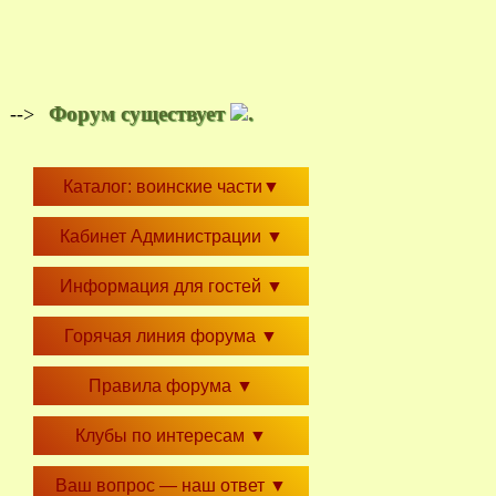
Форум существует
.
-->
Каталог: воинские части
▼
Кабинет Администрации
▼
Информация для гостей
▼
Горячая линия форума
▼
Правила форума
▼
Клубы по интересам
▼
Ваш вопрос — наш ответ
▼