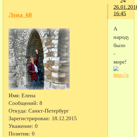
24
26.01.201
16:45
Лена_68
А
народу
было
-
море!
Имя:
Елена
Сообщений:
8
Откуда:
Санкт-Петербург
Зарегистрирован
: 18.12.2015
Уважение:
0
Позитив:
0