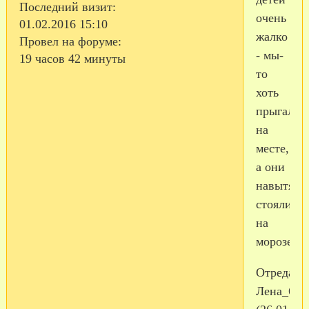
Последний визит:
очень
01.02.2016 15:10
жалко
Провел на форуме:
- мы-
19 часов 42 минуты
то
хоть
прыгали
на
месте,
а они
навытяжк
стояли
на
морозе!
Отредакт
Лена_68