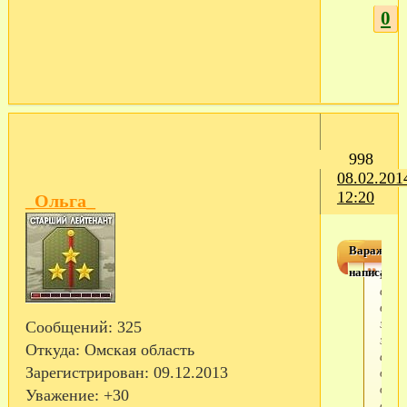
0
998
08.02.201
12:20
_Ольга_
Варажея
написал(а)
Ниче
себе
вот
это
Сообщений:
325
экст
Откуда:
Омская область
а ка
он с
Зарегистрирован
: 09.12.2013
оцен
Уважение:
+30
свое