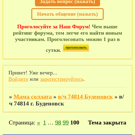
Задать вопрос (нажать)
Начать общение (нажать)
Проголосуйте за Наш Форум!
Чем выше
рейтинг форума, тем легче его найти новым
участникам. Проголосовать можно 1 раз в
сутки.
Привет! Уже вечер...
Войдите
или
зарегистрируйтесь
.
»
Мама солдата
»
в/ч 74814 Буденовск
»
в/
ч 74814 г. Буденовск
Страница:
«
1
…
98
99
100
Тема закрыта