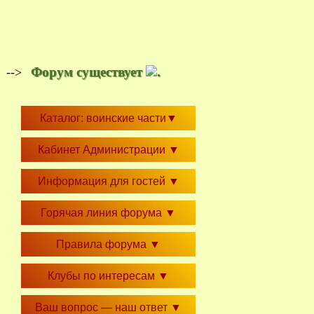
Форум существует
.
-->
Каталог: воинские части
▼
Кабинет Администрации
▼
Информация для гостей
▼
Горячая линия форума
▼
Правила форума
▼
Клубы по интересам
▼
Ваш вопрос — наш ответ
▼