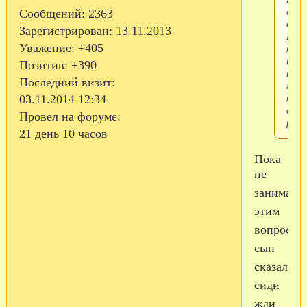
езди
Сообщений:
2363
в
Зарегистрирован
: 13.11.2013
Буде
Уважение:
+405
как
прое
Позитив:
+390
туда
Последний визит:
где
комн
03.11.2014 12:34
снят
Провел на форуме:
расс
21 день 10 часов
Пока
не
занимала
этим
вопросом
сын
сказал
сиди
жди