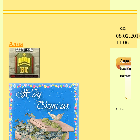
991
08.02.201
11:06
Алла
Аида-
Казань
Наве
в
написал(а)
поле
инфо
напи
спс