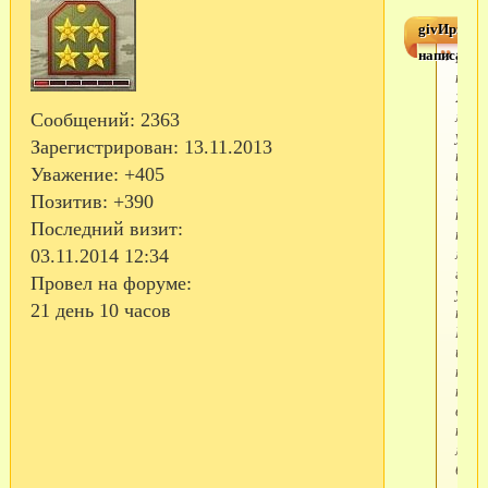
givИрина
написал(а)
Мой
позв
2
мин
Сообщений:
2363
успе
Зарегистрирован
: 13.11.2013
пого
Уважение:
+405
и все
Гово
Позитив:
+390
прив
Последний визит:
по н
мног
03.11.2014 12:34
голо
Провел на форуме:
уже
21 день 10 часов
пове
Един
из
наря
не
выла
наро
мног
боле