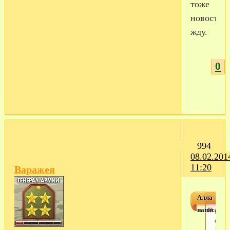
тоже
новостей
жду.
0
994
08.02.201
11:20
Варажея
Алла
написал(а)
При
всем
Кто