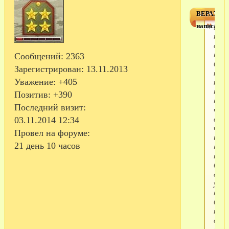
ВЕРА54
написал(а)
Воз
но
если
их
Сообщений:
2363
буду
Зарегистрирован
: 13.11.2013
кида
Уважение:
+405
как
наш
Позитив:
+390
из
Последний визит:
част
в
03.11.2014 12:34
част
Провел на форуме:
или 
21 день 10 часов
поли
то
боюс
обра
у
наше
был
недо
веса,