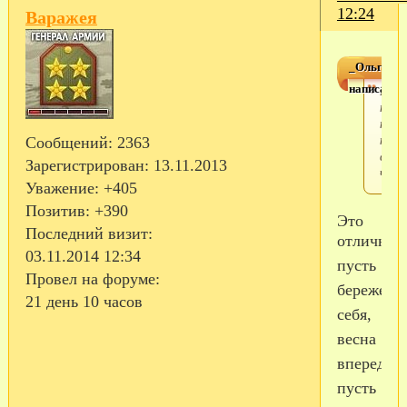
12:24
Варажея
_Ольга_
написал(а)
Пиш
тем
нет,
норм
Сообщений:
2363
себя
Зарегистрирован
: 13.11.2013
чувс
Уважение:
+405
Позитив:
+390
Это
Последний визит:
отлично,
03.11.2014 12:34
пусть
Провел на форуме:
бережет
21 день 10 часов
себя,
весна
впереди,
пусть