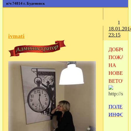
в/ч 74814 г. Буденовск
1
18.01.201
23:15
ivmati
ДОБРО
ПОЖАЛО
НА
НОВЕН
ВЕТОЧКУ
ПОЛЕЗН
ИНФОР