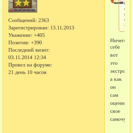
написал(а)
Моег
выпи
пару
дней
Сообщений:
2363
здор
Зарегистрирован
: 13.11.2013
Уважение:
+405
Ничего
Позитив:
+390
себе
Последний визит:
вот
03.11.2014 12:34
это
Провел на форуме:
экстролеч
21 день 10 часов
а как
он
сам
оценивае
свое
самочувс