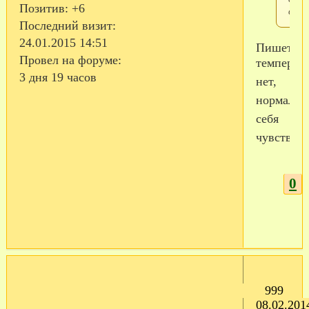
Позитив:
+6
само
Последний визит:
24.01.2015 14:51
Пишет
Провел на форуме:
температ
3 дня 19 часов
нет,
нормальн
себя
чувствует
0
999
08.02.201