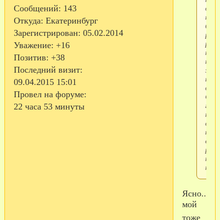
дого
Сообщений:
143
не
Откуда:
Екатеринбург
было
Зарегистрирован
: 05.02.2014
руко
разр
Уважение:
+16
толь
Позитив:
+38
пере
Последний визит:
забр
но н
09.04.2015 15:01
отпу
Провел на форуме:
Сын
гов
22 часа 53 минуты
пере
с
кома
если
разр
то
прив
Ясно..ну
мой
тоже