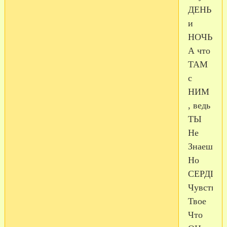
ДЕНЬ
и
НОЧЬ
А что
ТАМ
с
НИМ
, ведь
ТЫ
Не
Знаешь
Но
СЕРДЦЕ
Чувствуе
Твое
Что