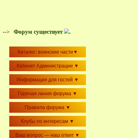
Форум существует
.
-->
Каталог: воинские части
▼
Кабинет Администрации
▼
Информация для гостей
▼
Горячая линия форума
▼
Правила форума
▼
Клубы по интересам
▼
Ваш вопрос — наш ответ
▼