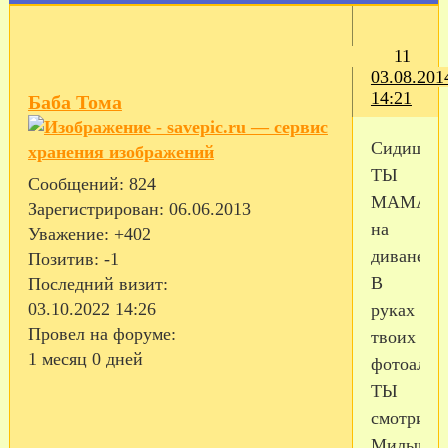
11
03.08.201
14:21
Баба Тома
Сидишь
ТЫ
Сообщений:
824
МАМА
Зарегистрирован
: 06.06.2013
на
Уважение:
+402
диване
Позитив:
-1
В
Последний визит:
03.10.2022 14:26
руках
Провел на форуме:
твоих
1 месяц 0 дней
фотоальб
ТЫ
смотришь
Милыми