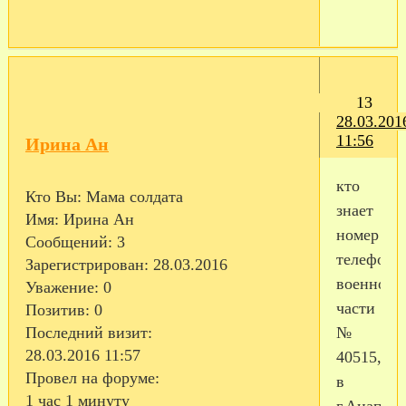
13
28.03.201
11:56
Ирина Ан
кто
Кто Вы:
Мама солдата
знает
Имя:
Ирина Ан
номер
Сообщений:
3
телефона
Зарегистрирован
: 28.03.2016
военной
Уважение:
0
части
Позитив:
0
Последний визит:
№
28.03.2016 11:57
40515,
Провел на форуме:
в
1 час 1 минуту