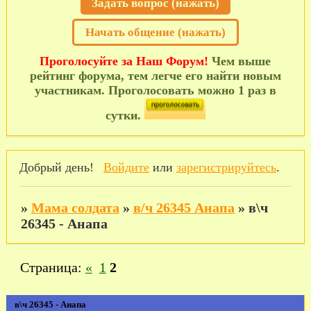
Задать вопрос (нажать)
Начать общение (нажать)
Проголосуйте за Наш Форум!
Чем выше
рейтинг форума, тем легче его найти новым
участникам. Проголосовать можно 1 раз в
сутки.
Добрый день!
Войдите
или
зарегистрируйтесь
.
»
Мама солдата
»
в/ч 26345 Анапа
»
в\ч
26345 - Анапа
Страница:
«
1
2
в\ч 26345 - Анапа