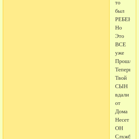
то
был
РЕБЕНК
Но
Это
ВСЕ
уже
Прошло
Теперь
Твой
СЫН
вдали
от
Дома
Несет
ОН
Службу