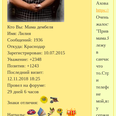
Ахова:
https://v
Очень
жалостли
Кто Вы:
Мама дембеля
"Привет
Имя:
Лилия
мама.Я
Сообщений:
1936
лежу
Откуда:
Краснодар
в
Зарегистрирован
: 10.07.2015
санчасти
Уважение:
+2348
Позитив:
+1243
что
Последний визит:
то.Стран
12.11.2018 18:25
и
Провел на форуме:
телефон
29 дней 6 часов
не
мой,взял
Знаки отличия:
у
Награды:
сержанта,