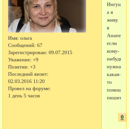
Ингушети
а я
живу
в
Анапе,
Имя:
ольга
если
Сообщений:
67
кому-
Зарегистрирован
: 09.07.2015
нибудь
Уважение:
+9
нужна
Позитив:
+3
Последний визит:
какая-
02.03.2016 11:20
то
Провел на форуме:
помощь,
1 день 5 часов
пишите.
0