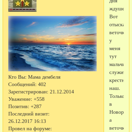
дня
ждушечки
Вот
отыскала
веточку,
у
меня
тут
мальчик
служит
Кто Вы:
Мама дембеля
крестник
Сообщений:
402
наш.
Зарегистрирован
: 21.12.2014
Только
Уважение:
+558
в
Позитив:
+287
Новоросс
Последний визит:
а
26.12.2017 16:13
веточка
Провел на форуме: