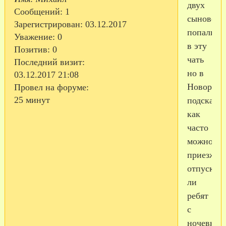
двух
Сообщений:
1
сыновей.
Зарегистрирован
: 03.12.2017
попали
Уважение:
0
в эту
Позитив:
0
чать
Последний визит:
но в
03.12.2017 21:08
Новоросс
Провел на форуме:
25 минут
подскажи
как
часто
можно
приезжать
отпускаю
ли
ребят
с
ночевкой?