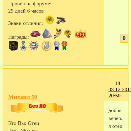
Провел на форуме:
29 дней 6 часов
Знаки отличия:
Награды:
0
18
03.12.201
20:50
Михаил 50
добрый
вечер.
Кто Вы:
Отец
я отец
Имя:
Михаил