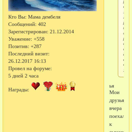
расп
в в/ч
2634
Кто Вы:
Мама дембеля
Буду
рада
Сообщений:
402
пооб
Зарегистрирован
: 21.12.2014
с
роди
Уважение:
+558
дети
Позитив:
+287
слу
Последний визит:
в
воин
26.12.2017 16:13
час
Провел на форуме:
2634
5 дней 2 часа
ья
Награды:
Мои
друзья
вчера
поехали
к
сыночку,