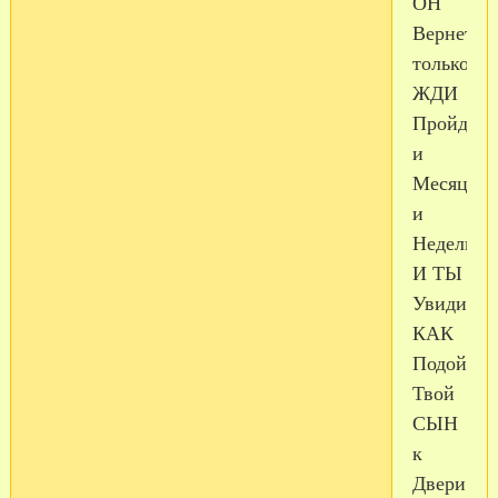
ОН
Вернется,
только
ЖДИ
Пройдут
и
Месяцы
и
Недели
И ТЫ
Увидишь
КАК
Подойдет
Твой
СЫН
к
Двери.