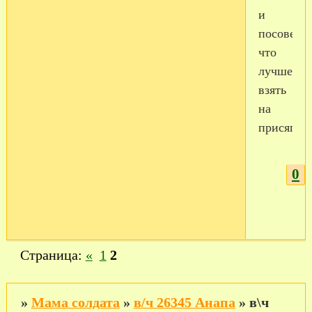
и
посовету
что
лучше
взять
на
присягу.
0
Страница:
«
1
2
»
Мама солдата
»
в/ч 26345 Анапа
»
в\ч