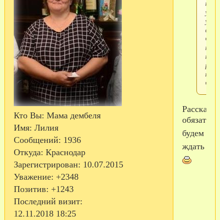
наде
уже
увид
солд
что
по
прие
рас
как 
что.
Расскажите
Кто Вы:
Мама дембеля
обязатель
Имя:
Лилия
будем
Сообщений:
1936
ждать
Откуда:
Краснодар
Зарегистрирован
: 10.07.2015
Уважение:
+2348
Позитив:
+1243
Последний визит:
12.11.2018 18:25