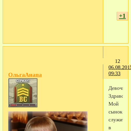
+1
12
06.08.201
09:33
ОльгаАнапа
Девочки!
Здравству
Мой
сынок
служит
в