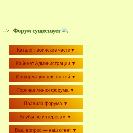
Форум существует
.
-->
Каталог: воинские части
▼
Кабинет Администрации
▼
Информация для гостей
▼
Горячая линия форума
▼
Правила форума
▼
Клубы по интересам
▼
Ваш вопрос — наш ответ
▼