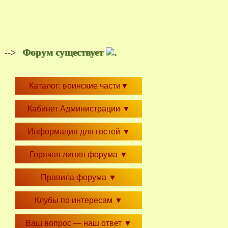
Форум существует
.
-->
Каталог: воинские части
▼
Кабинет Администрации
▼
Информация для гостей
▼
Горячая линия форума
▼
Правила форума
▼
Клубы по интересам
▼
Ваш вопрос — наш ответ
▼