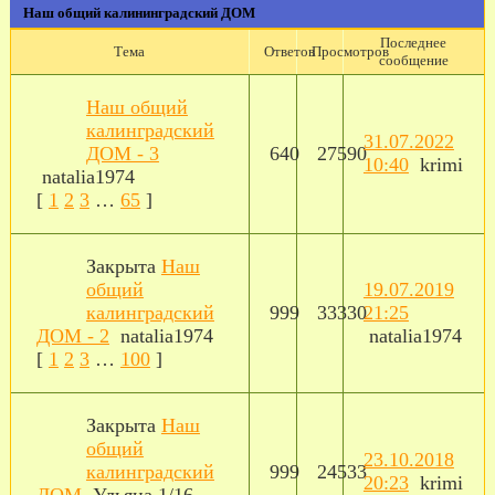
Наш общий калининградский ДОМ
Последнее
Тема
Ответов
Просмотров
сообщение
Наш общий
калинградский
31.07.2022
ДОМ - 3
640
27590
10:40
krimi
natalia1974
[
1
2
3
…
65
]
Закрыта
Наш
общий
19.07.2019
калинградский
999
33330
21:25
ДОМ - 2
natalia1974
natalia1974
[
1
2
3
…
100
]
Закрыта
Наш
общий
23.10.2018
калинградский
999
24533
20:23
krimi
ДОМ
Ульяна 1/16