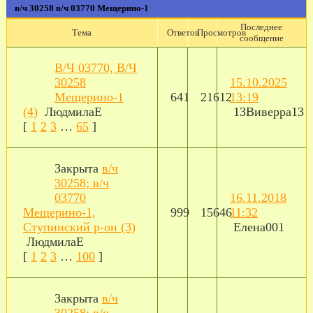
в/ч 30258 в/ч 03770 Мещерино-1
Последнее
Тема
Ответов
Просмотров
сообщение
В/Ч 03770, В/Ч
30258
15.10.2025
Мещерино-1
641
21612
13:19
(4)
ЛюдмилаЕ
13Виверра13
[
1
2
3
…
65
]
Закрыта
в/ч
30258; в/ч
03770
16.11.2018
Мещерино-1,
999
15646
11:32
Ступинский р-он (3)
Елена001
ЛюдмилаЕ
[
1
2
3
…
100
]
Закрыта
в/ч
30258; в/ч