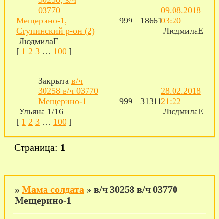
03770
09.08.2018
Мещерино-1,
999
18661
03:20
Ступинский р-он (2)
ЛюдмилаЕ
ЛюдмилаЕ
[
1
2
3
…
100
]
Закрыта
в/ч
30258 в/ч 03770
28.02.2018
Мещерино-1
999
31311
21:22
Ульяна 1/16
ЛюдмилаЕ
[
1
2
3
…
100
]
Страница:
1
»
Мама солдата
»
в/ч 30258 в/ч 03770
Мещерино-1