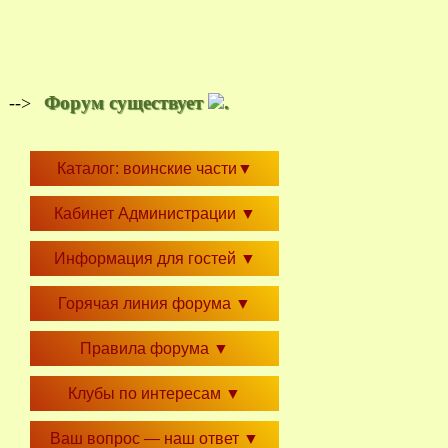
Форум существует
.
-->
Каталог: воинские части
▼
Кабинет Администрации
▼
Информация для гостей
▼
Горячая линия форума
▼
Правила форума
▼
Клубы по интересам
▼
Ваш вопрос — наш ответ
▼