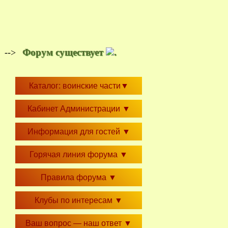
Форум существует
.
-->
Каталог: воинские части
▼
Кабинет Администрации
▼
Информация для гостей
▼
Горячая линия форума
▼
Правила форума
▼
Клубы по интересам
▼
Ваш вопрос — наш ответ
▼