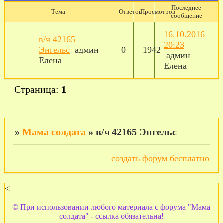
Последнее
Тема
Ответов
Просмотров
сообщение
16.10.2016
в/ч 42165
20:23
Энгельс
админ
0
1942
админ
Елена
Елена
Страница:
1
»
Мама солдата
»
в/ч 42165 Энгельс
создать форум бесплатно
<
© При использовании любого материала с форума "Мама
солдата" - ссылка обязательна!