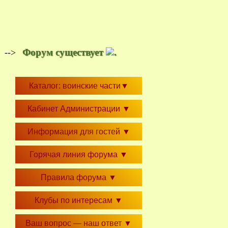
Форум существует
.
-->
Каталог: воинские части
▼
Кабинет Администрации
▼
Информация для гостей
▼
Горячая линия форума
▼
Правила форума
▼
Клубы по интересам
▼
Ваш вопрос — наш ответ
▼